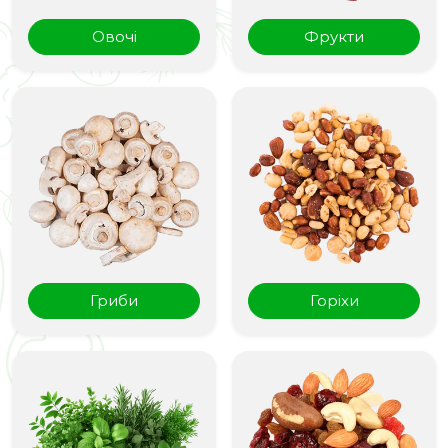
Овочі
Фрукти
Гриби
Горіхи