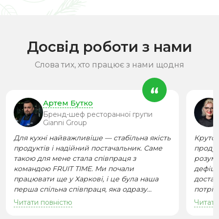
Досвід роботи з нами
Слова тих, хто працює з нами щодня
Артем Бутко
Артем Бутко
Бренд-шеф ресторанної групи
Gianni Group
Для кухні найважливіше — стабільна якість
Бренд-шеф ресторанної групи Gianni Group.
Круто,
продуктів і надійний постачальник. Саме
Відповідає за кухню закладів GIANNIVINO
продук
Асоц
такою для мене стала співпраця з
(Дніпро та Київ), гостерія Хата Подопригора
розумі
командою FRUIT TIME. Ми почали
(Дніпро), ANNAPAVLOVA (Дніпро).
дефіци
працювати ще у Харкові, і це була наша
Працював у Premier Palace Kharkiv. Має
достав
кулін
перша спільна співпраця, яка одразу
досвід роботи в ресторанних проєктах
потрібн
ca
показала професійний підхід команди та
Харкова, Дніпра та Києва.
Завдя
«Ча
Читати повністю
Читати повністю
Читати
розуміння потреб кухні. Згодом ми
можуть