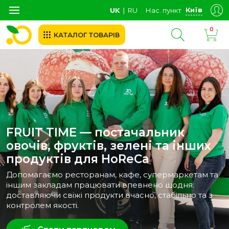
Київ
UK
∣
RU
Нас. пункт
0
КАТАЛОГ ТОВАРІВ
FRUIT TIME — постачальник
овочів, фруктів, зелені та інших
продуктів для HoReCa
Допомагаємо ресторанам, кафе, супермаркетам та
іншим закладам працювати впевнено щодня:
доставляючи свіжі продукти вчасно, стабільно та з
контролем якості.