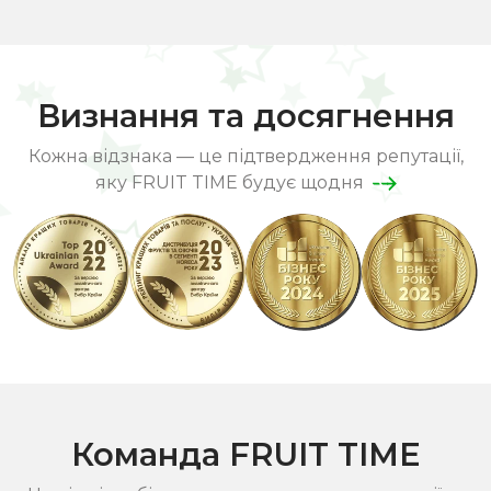
продовжили працювати разом і в інших
дозвол
проєктах — у Дніпрі та Києві, зокрема в
меню.
Gianni Vino та “Хаті Подопригори”. Для
шефа важливо отримувати свіжі продукти
вчасно, і FRUIT TIME завжди забезпечує цю
Визнання та досягнення
стабільність.
Кожна відзнака — це підтвердження репутації,
яку FRUIT TIME будує щодня
Команда FRUIT TIME