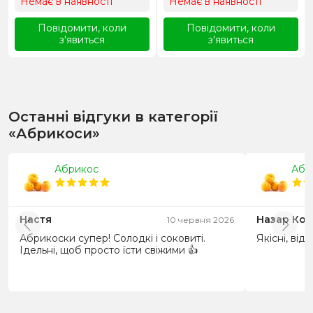
Немає в наявності
Немає в наявності
Повідомити, коли
Повідомити, коли
з'явиться
з'явиться
Останні відгуки в категорії
«Абрикоси»
Абрикос
Абр
Настя
Назар Ко
10 червня 2026
Абрикоски супер! Солодкі і соковиті.
Якісні, від
Ідельні, щоб просто їсти свіжими 👍