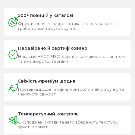
500+ позицій у каталозі
Фрукти, овочі, ягоди, екзотика, зелень, салати,
гриби, горіхи та сухофрукти
Перевірено й сертифіковано
Надаємо HACCP/ISO, сертифікати якості за запитом
та в найкоротші терміни
Свіжість-преміум щодня
Поставка щодня, вхідний контроль, відбір вручну та
чек-листи свіжості
Температурний контроль
Охолоджені склади та авто збережуть текстуру,
хруст і аромат