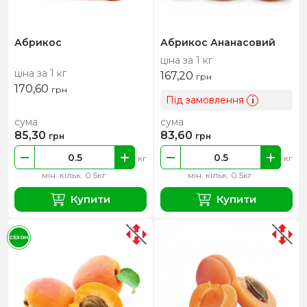
Абрикос
Абрикос Ананасовий
ціна за 1 кг
ціна за 1 кг
167,20
грн
170,60
грн
Під замовлення
i
сума
сума
85,30
83,60
грн
грн
кг
кг
мін. кільк. 0.5кг
мін. кільк. 0.5кг
Купити
Купити
СЕЗОН