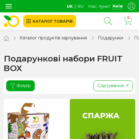
Київ
UK
∣
RU
Нас. пункт
0
КАТАЛОГ ТОВАРІВ
Каталог продуктів харчування
Подарунки
П
Подарункові набори FRUIT
BOX
Фільтр
Сортування