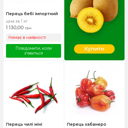
Перець бебі імпортний
ціна за 1 кг
1 130,00
грн
Немає в наявності
Повідомити, коли
з'явиться
Перець чилі міні
Перець хабанеро