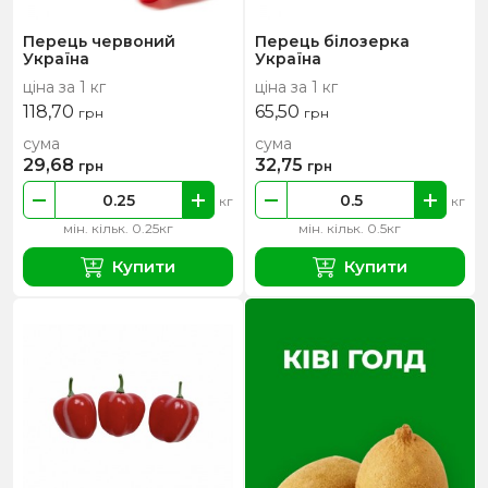
Перець червоний
Перець білозерка
Україна
Україна
ціна за 1 кг
ціна за 1 кг
118,70
65,50
грн
грн
сума
сума
29,68
32,75
грн
грн
кг
кг
мін. кільк. 0.25кг
мін. кільк. 0.5кг
Купити
Купити