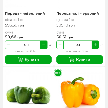
Перець чилі зелений
Перець чилі червоний
ціна за 1 кг
ціна за 1 кг
596,60
505,10
грн
грн
сума
сума
59,66
50,51
грн
грн
кг
кг
мін. кільк. 0.1кг
мін. кільк. 0.1кг
Купити
Купити
СЕЗОН