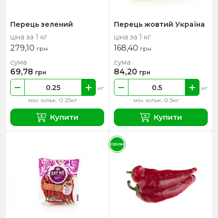
Перець зелений
Перець жовтий Україна
ціна за 1 кг
ціна за 1 кг
279,10
168,40
грн
грн
сума
сума
69,78
84,20
грн
грн
кг
кг
мін. кільк. 0.25кг
мін. кільк. 0.5кг
Купити
Купити
СЕЗОН