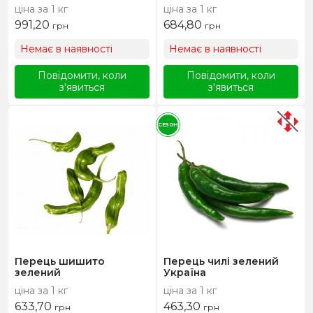
ціна за 1 кг
ціна за 1 кг
991,20
684,80
грн
грн
Немає в наявності
Немає в наявності
Повідомити, коли
Повідомити, коли
з'явиться
з'явиться
СЕЗОН
Перець шишито
Перець чилі зелений
зелений
Україна
ціна за 1 кг
ціна за 1 кг
633,70
463,30
грн
грн