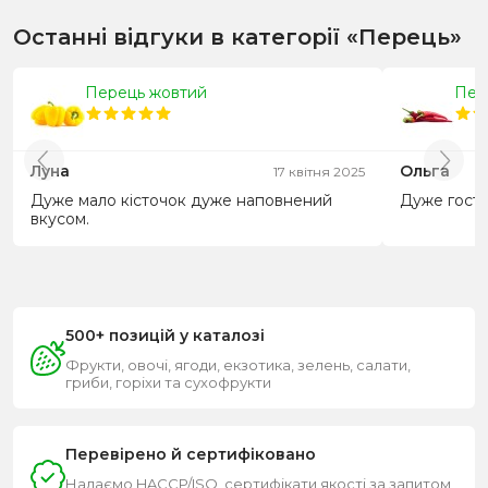
Останні відгуки в категорії «Перець»
Перець жовтий
Пер
Луна
Ольга
17 квітня 2025
Дуже мало кісточок дуже наповнений
Дуже гостр
вкусом.
500+ позицій у каталозі
Фрукти, овочі, ягоди, екзотика, зелень, салати,
гриби, горіхи та сухофрукти
Перевірено й сертифіковано
Надаємо HACCP/ISO, сертифікати якості за запитом