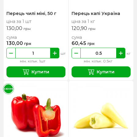
Перець чилі міні, 50 г
Перець капі Україна
ціна за 1 шт
ціна за 1 кг
130,00
120,90
грн
грн
сума
сума
130,00
60,45
грн
грн
шт
кг
мін. кільк. 1шт
мін. кільк. 0.5кг
Купити
Купити
СЕЗОН