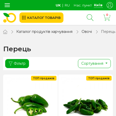
Київ
UK
∣
RU
Нас. пункт
0
КАТАЛОГ ТОВАРІВ
Каталог продуктів харчування
Овочі
Перець
Перець
Фільтр
Сортування
ТОП продажів
ТОП продажів