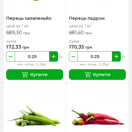
Перець халапеньйо
Перець падрон
ціна за 1 кг
ціна за 1 кг
689,30
681,40
грн
грн
сума
сума
172,33
170,35
грн
грн
кг
кг
мін. кільк. 0.25кг
мін. кільк. 0.25кг
Купити
Купити