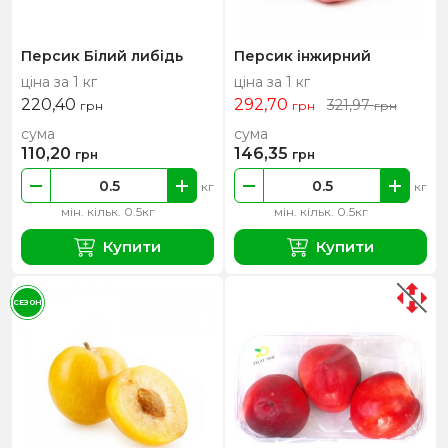
Персик Білий либідь
Персик інжирний
ціна за 1 кг
ціна за 1 кг
220,40
292,70
321,97
грн
грн
грн
сума
сума
110,20
146,35
грн
грн
кг
кг
мін. кільк. 0.5кг
мін. кільк. 0.5кг
Купити
Купити
СЕЗОН