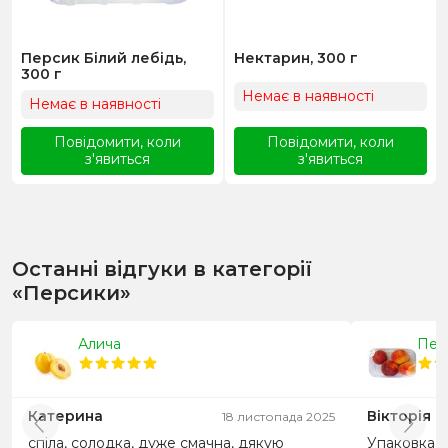
Персик Білий лебідь,
Нектарин, 300 г
300 г
Немає в наявності
Немає в наявності
Повідомити, коли
Повідомити, коли
з'явиться
з'явиться
Останні відгуки в категорії
«Персики»
Алича
Перс
Катерина
Вікторія
18 листопада 2025
спіла, солодка, дуже смачна, дякую
Упаковка з