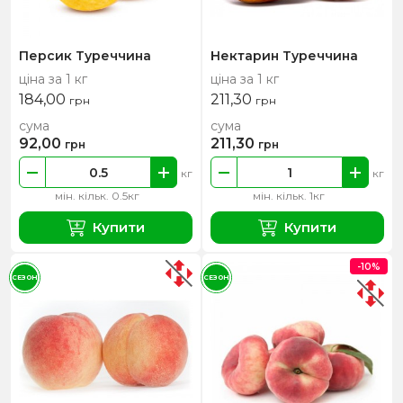
Персик Туреччина
Нектарин Туреччина
ціна за 1 кг
ціна за 1 кг
184,00
211,30
грн
грн
сума
сума
92,00
211,30
грн
грн
кг
кг
мін. кільк. 0.5кг
мін. кільк. 1кг
Купити
Купити
-10%
СЕЗОН
СЕЗОН