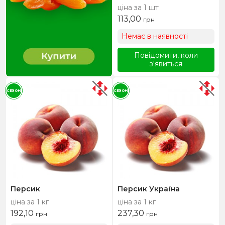
ціна за 1 шт
113,00
грн
Немає в наявності
Повідомити, коли
з'явиться
СЕЗОН
СЕЗОН
Персик
Персик Україна
ціна за 1 кг
ціна за 1 кг
192,10
237,30
грн
грн