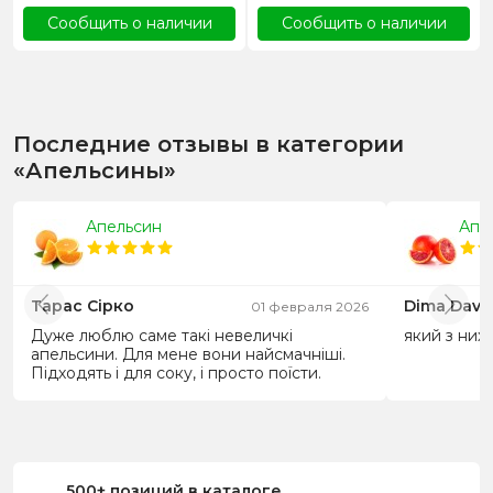
Сообщить о наличии
Сообщить о наличии
Последние отзывы в категории
«Апельсины»
Апельсин
Апе
Тарас Сірко
Dima Dav
01 февраля 2026
Дуже люблю саме такі невеличкі
який з них 
апельсини. Для мене вони найсмачніші.
Підходять і для соку, і просто поїсти.
500+ позиций в каталоге