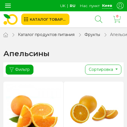
Киев
UK
∣
RU
Нас. пункт
0
КАТАЛОГ ТОВАРОВ
Каталог продуктов питания
Фрукты
Апельс
Апельсины
Фильтр
Сортировка