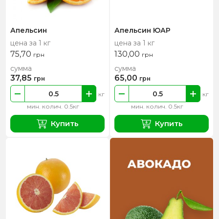
Апельсин
Апельсин ЮАР
цена за 1 кг
цена за 1 кг
75,70
130,00
грн
грн
сумма
сумма
37,85
65,00
грн
грн
кг
кг
мин. колич. 0.5кг
мин. колич. 0.5кг
Купить
Купить