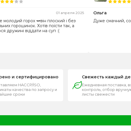
Ольга
01 апреля 2025
е молодий горох 🫛він плоский і без
Дуже смачний, сол
ьних горошинок. Хотів поїсти так, а
ся дружині віддати на суп :(
рено и сертифицировано
Свежесть каждый де
тавляем HACCP/ISO,
Ежедневная поставка, 
каты качества по запросу и
контроль, отбор вручную
чайшие сроки
листы свежести