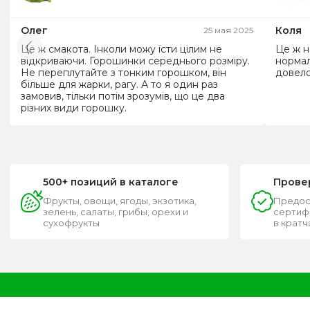
Олег
Коля
25 мая 2025
Це ж смакота. Інколи можу їсти цілим не
Це ж н
відкриваючи. Горошинки середнього розміру.
нормал
Не переплутайте з тонким горошком, він
довело
більше для жарки, рагу. А то я один раз
замовив, тільки потім зрозумів, що це два
різних види горошку.
500+ позиций в каталоге
Прове
Фрукты, овощи, ягоды, экзотика,
Предос
зелень, салаты, грибы, орехи и
сертифи
сухофрукты
в крат