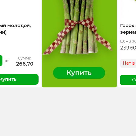
ый молодой,
Горох
ий)
зерна
цена за
239,6
сумма
шт
Нет в
266,70
Купить
С