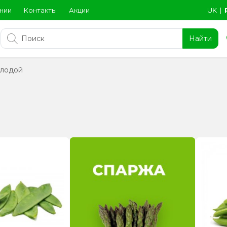
нии
Контакты
Акции
UK
∣
Найти
олодой