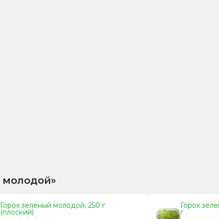
х молодой»
Горох зеленый молодой, 250 г
Горох зеле
(плоский)
г