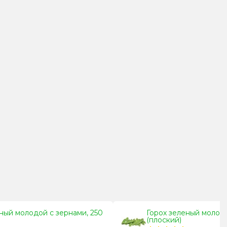
ный молодой с зернами, 250
Горох зеленый молодо
(плоский)