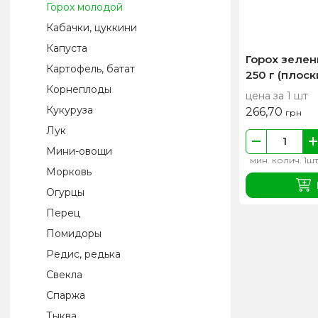
Горох молодой
Кабачки, цуккини
Капуста
Горох зелен
Картофель, батат
250 г (плоск
Корнеплоды
цена за 1 шт
Кукуруза
266,70
грн
Лук
Мини-овощи
мин. колич. 1шт
Морковь
Огурцы
Перец
Помидоры
Редис, редька
Свекла
Спаржа
Тыква