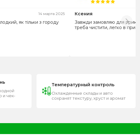
Ксения
14 марта 2025
одкий, як тільки з городу
Завжди замовляю для прикра
треба чистити, легко в приго
нь
Температурный контроль
входной
Охлажденные склады и авто
 и чек-
сохранят текстуру, хруст и аромат