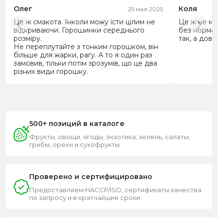
Олег
Коля
25 мая 2025
Це ж смакота. Інколи можу їсти цілим не
Це ж не мо
відкриваючи. Горошинки середнього
без нормал
розміру.
так, а дове
Не переплутайте з тонким горошком, він
більше для жарки, рагу. А то я один раз
замовив, тільки потім зрозумів, що це два
різних види горошку.
500+ позиций в каталоге
Фрукты, овощи, ягоды, экзотика, зелень, салаты,
грибы, орехи и сухофрукты
Проверено и сертифицировано
Предоставляем HACCP/ISO, сертификаты качества
по запросу и в кратчайшие сроки