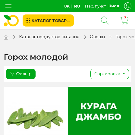
Киев
UK
∣
RU
Нас. пункт
0
КАТАЛОГ ТОВАРОВ
Каталог продуктов питания
Овощи
Горох м
Горох молодой
Фильтр
Сортировка