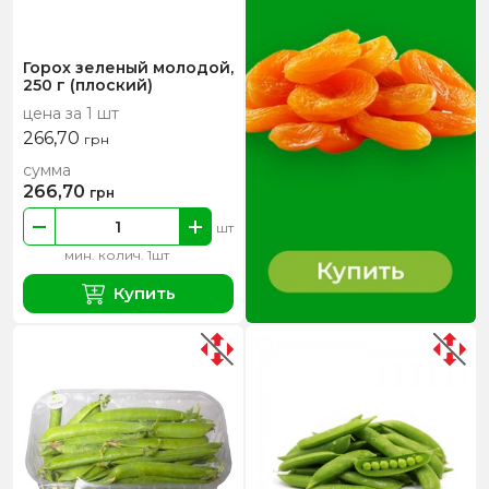
Горох зеленый молодой,
250 г (плоский)
цена за 1 шт
266,70
грн
сумма
266,70
грн
шт
мин. колич. 1шт
Купить