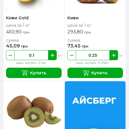
Киви Gold
Киви
цена за 1 кг
цена за 1 кг
450,90
293,80
грн
грн
сумма
сумма
45,09
73,45
грн
грн
кг
кг
мин. колич. 0.1кг
мин. колич. 0.25кг
Купить
Купить