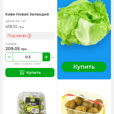
Киви Новая Зеландия
цена за 1 кг
418,10
грн
Под заказ
i
сумма
209,05
грн
кг
мин. колич. 0.5кг
Купить