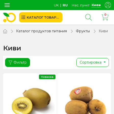
Киев
UK
∣
RU
Нас. пункт
0
КАТАЛОГ ТОВАРОВ
Каталог продуктов питания
Фрукты
Киви
Киви
Фильтр
Сортировка
Новинка