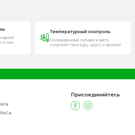
нь
Температурный контроль
входной
Охлажденные склады и авто
 и чек-
сохранят текстуру, хруст и аромат
Присоединяйтесь
лата
oReCa