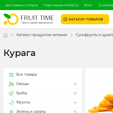
Доставка и оплата
Партнерам HoReCa
Блог
О компа
КАТАЛОГ ТОВАРОВ
Каталог продуктов питания
Сухофрукты и цукат
Курага
Все товары
Овощи
Грибы
Фрукты
Зелень и салаты