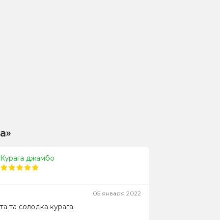
а»
Курага джамбо
05 января 2022
та та солодка курага.