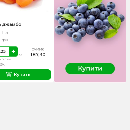
а джамбо
 1 кг
0
грн
сумма
187,30
кг
колич.
25кг
Купить