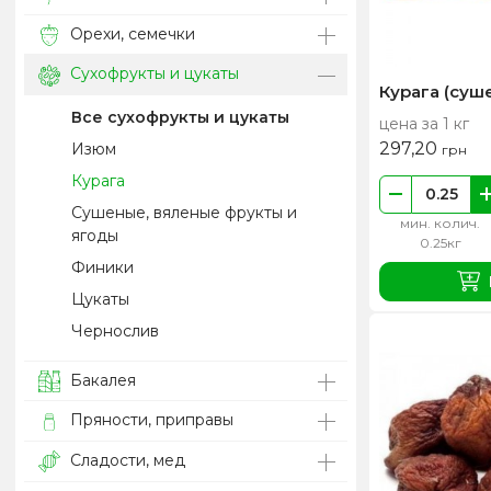
Орехи, семечки
Сухофрукты и цукаты
Курага (суш
Все сухофрукты и цукаты
цена за 1 кг
297,20
Изюм
грн
Курага
Сушеные, вяленые фрукты и
мин. колич.
ягоды
0.25кг
Финики
Цукаты
Чернослив
Бакалея
Пряности, приправы
Сладости, мед