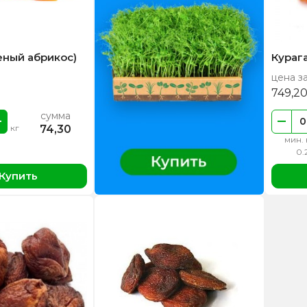
еный абрикос)
Кураг
цена за
749,2
сумма
74,30
кг
мин. 
0.
Купить