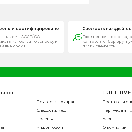
рено и сертифицировано
Свежесть каждый де
тавляем HACCP/ISO,
Ежедневная поставка, 
каты качества по запросу и
контроль, отбор вручную
чайшие сроки
листы свежести
оваров
FRUIT TIME
Пряности, приправы
Доставка и оп
Сладости, мед
Партнерам H
Соленья
Блог
ты
Чищені овочі
О компании