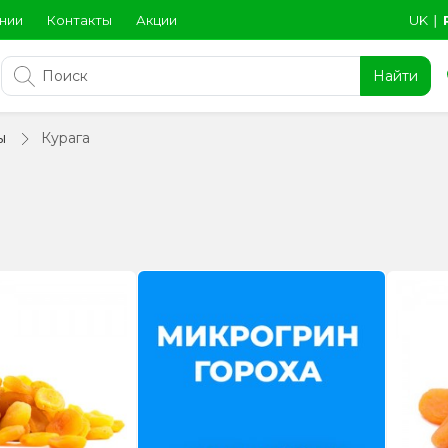
нии
Контакты
Акции
UK
∣
Найти
ы
Курага