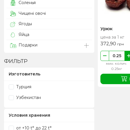
Соленья
Чищені овочі
Ягоды
Урюк
Яйца
цена за 1 кг
372,90
грн
Подарки
ФИЛЬТР
мин. колич.
0.25кг
Изготовитель
Турция
Узбекистан
Условия хранения
от +10 t° до 22 t°