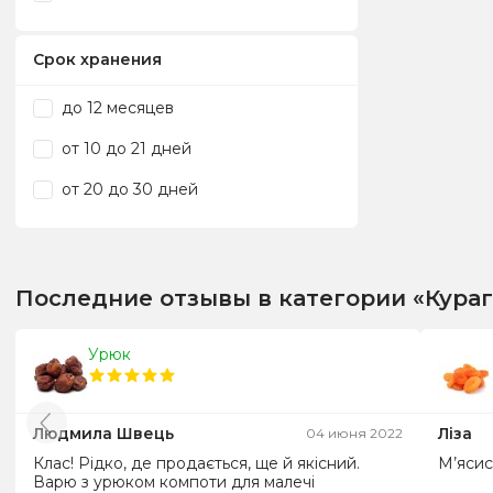
Срок хранения
до 12 месяцев
от 10 до 21 дней
от 20 до 30 дней
Последние отзывы в категории «Кураг
Урюк
Людмила Швець
Ліза
04 июня 2022
Клас! Рідко, де продається, ще й якісний.
М’ясис
Варю з урюком компоти для малечі