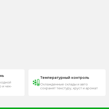
нь
Температурный контроль
входной
Охлажденные склады и авто
 и чек-
сохранят текстуру, хруст и аромат