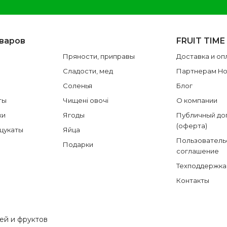
оваров
FRUIT TIME
Пряности, приправы
Доставка и оп
Сладости, мед
Партнерам H
Соленья
Блог
ты
Чищені овочі
О компании
ки
Ягоды
Публичный до
(оферта)
 цукаты
Яйца
Пользователь
Подарки
соглашение
Техподдержка
Контакты
щей и фруктов