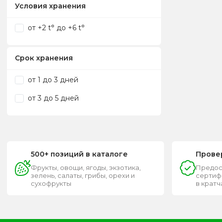
Условия хранения
от +2 t° до +6 t°
Срок хранения
от 1 до 3 дней
от 3 до 5 дней
500+ позиций в каталоге
Прове
Фрукты, овощи, ягоды, экзотика,
Предос
зелень, салаты, грибы, орехи и
сертифи
сухофрукты
в крат