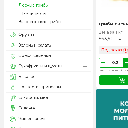
Лесные грибы
Шампиньоны
Экзотические грибы
Грибы лиси
цена за 1 кг
Фрукты
563,90
грн
Зелень и салаты
Под заказ
i
Орехи, семечки
Сухофрукты и цукаты
мин. колич. 0.2
Бакалея
Пряности, приправы
Сладости, мед
Соленья
Чищені овочі