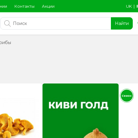
нии
Контакты
Акции
UK
∣
Найти
грибы
Сезон