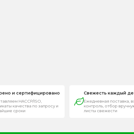
рено и сертифицировано
Свежесть каждый де
тавляем HACCP/ISO,
Ежедневная поставка, 
каты качества по запросу и
контроль, отбор вручную
чайшие сроки
листы свежести