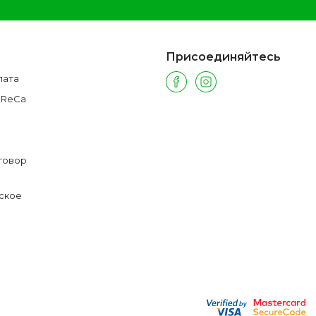
Присоединяйтесь
лата
oReCa
говор
ское