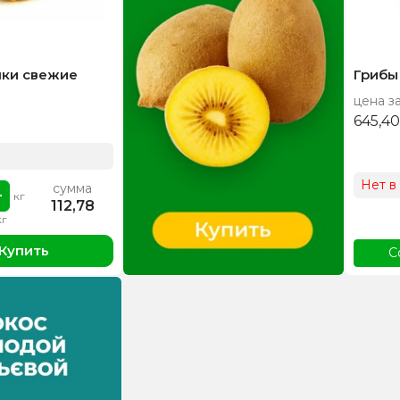
чки свежие
Грибы
цена за
645,4
Нет в
сумма
кг
112,78
кг
Купить
С