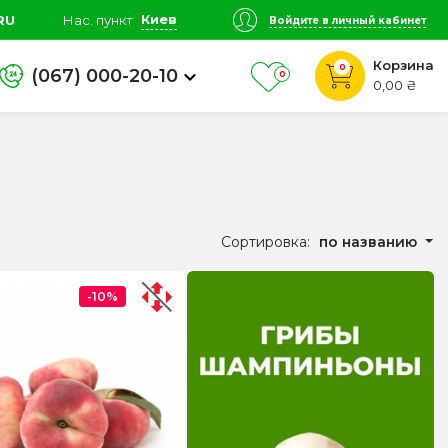
Киев
RU
Нас. пункт
Войдите в личный кабинет
Корзина
0
(067) 000-20-10
0
0,00 ₴
Сортировка:
по названию
-10%