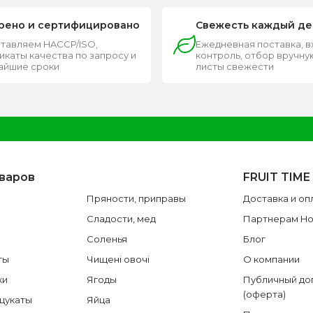
рено и сертифицировано
Свежесть каждый де
тавляем HACCP/ISO,
Ежедневная поставка, 
каты качества по запросу и
контроль, отбор вручную
чайшие сроки
листы свежести
оваров
FRUIT TIME
Пряности, приправы
Доставка и оп
Сладости, мед
Партнерам H
Соленья
Блог
ты
Чищені овочі
О компании
ки
Ягоды
Публичный до
(оферта)
 цукаты
Яйца