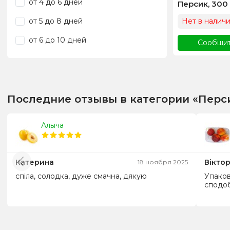
от 4 до 6 дней
Персик, 300 
Нет в налич
от 5 до 8 дней
от 6 до 10 дней
Сообщит
Последние отзывы в категории «Перс
Алыча
Катерина
Віктор
18 ноября 2025
спіла, солодка, дуже смачна, дякую
Упаков
сподоб