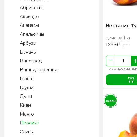
Абрикосы
Авокадо
Нектарин Т
Ананасы
Апельсины
цена за 1 кг
Арбузы
169,50
грн
Бананы
Виноград
мин. колич. 1кг
Вишня, черешня
Гранат
Груши
Дыни
Сезон
Киви
Манго
Персики
Сливы