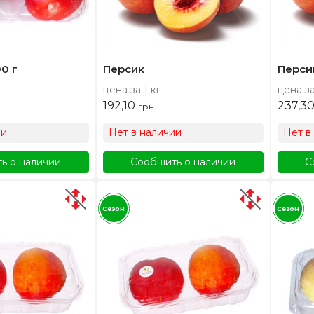
0 г
Персик
Перси
цена за 1 кг
цена за
192,10
237,3
грн
ии
Нет в наличии
Нет в
ь о наличии
Сообщить о наличии
С
Сезон
Сезон