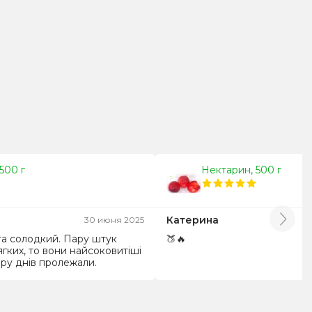
500 г
Нектарин, 500 г
Катерина
30 июня 2025
а солодкий. Пару штук
🍑🔥
гких, то вони найсоковитіші
ару днів пролежали.