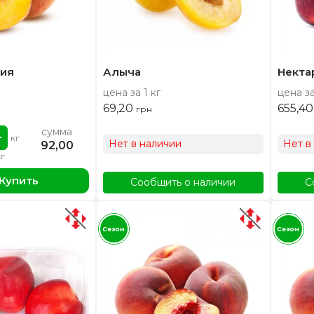
ция
Алыча
Некта
цена за 1 кг
цена за
69,20
655,4
грн
сумма
кг
Нет в наличии
Нет в
92,00
кг
Купить
Сообщить о наличии
С
Сезон
Сезон