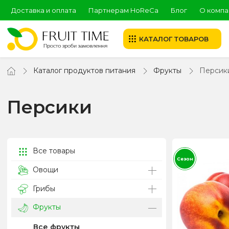
Доставка и оплата
Партнерам HoReCa
Блог
О компа
КАТАЛОГ ТОВАРОВ
Каталог продуктов питания
Фрукты
Персик
Персики
Все товары
Сезон
Овощи
Грибы
Фрукты
Все фрукты