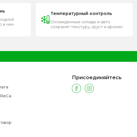
нь
Температурный контроль
входной
Охлажденные склады и авто
 и чек-
сохранят текстуру, хруст и аромат
Присоединяйтесь
лата
oReCa
говор