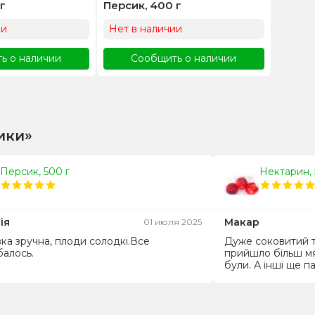
г
Персик, 400 г
ии
Нет в наличии
ь о наличии
Сообщить о наличии
ики»
Персик, 500 г
Нектарин, 
ія
Макар
01 июля 2025
ка зручна, плоди солодкі.Все
Дуже соковитий т
алось.
прийшло більш мя
були. А інші ще п