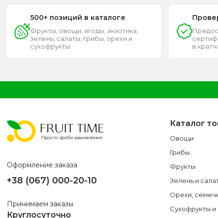
500+ позиций в каталоге
Прове
Фрукты, овощи, ягоды, экзотика,
Предос
зелень, салаты, грибы, орехи и
сертифи
сухофрукты
в крат
Каталог т
Овощи
Грибы
Оформление заказа
Фрукты
+38 (067) 000-20-10
Зелень и сала
Орехи, семеч
Принимаем заказы
Сухофрукты и
Круглосуточно