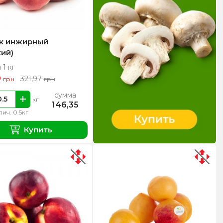
к инжирный
кий)
 1 кг
0
321,97
грн
грн
сумма
кг
146,35
ич. 0.5кг
Купить