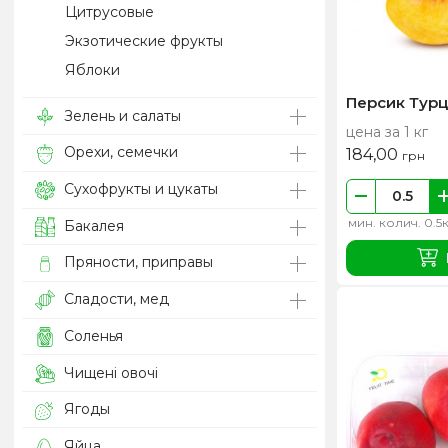
Цитрусовые
Экзотические фрукты
Яблоки
Персик Тур
Зелень и салаты
цена за 1 кг
Орехи, семечки
184,00
грн
Сухофрукты и цукаты
мин. колич. 0.5
Бакалея
Пряности, приправы
Сладости, мед
Соленья
Чищені овочі
Ягоды
Яйца