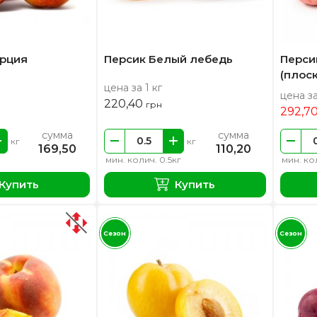
урция
Персик Белый лебедь
Перси
(плос
цена за 1 кг
цена за
220,40
грн
292,7
сумма
сумма
кг
кг
169,50
110,20
мин. колич. 0.5кг
мин. кол
Купить
Купить
Сезон
Сезон