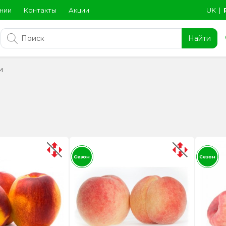
нии
Контакты
Акции
UK
∣
Найти
и
Сезон
Сезон