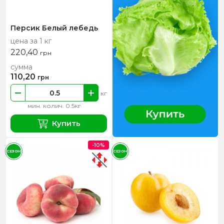
Персик Белый лебедь
цена за 1 кг
220,40
грн
сумма
110,20
грн
кг
мин. колич. 0.5кг
Купить
-10%
СЕЗОН
СЕЗОН