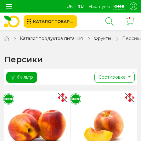
Киев
UK
∣
RU
Нас. пункт
0
КАТАЛОГ ТОВАРОВ
Каталог продуктов питания
Фрукты
Персик
Персики
Фильтр
Сортировка
СЕЗОН
СЕЗОН