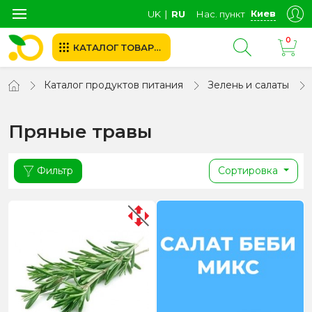
Киев
UK
∣
RU
Нас. пункт
0
КАТАЛОГ ТОВАРОВ
Каталог продуктов питания
Зелень и салаты
Пряные травы
Фильтр
Сортировка