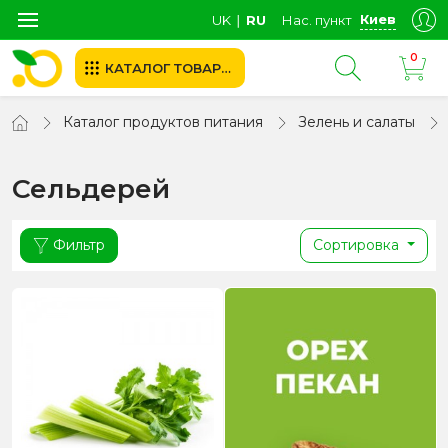
Киев
UK
∣
RU
Нас. пункт
0
КАТАЛОГ ТОВАРОВ
Каталог продуктов питания
Зелень и салаты
Сельдерей
Фильтр
Сортировка