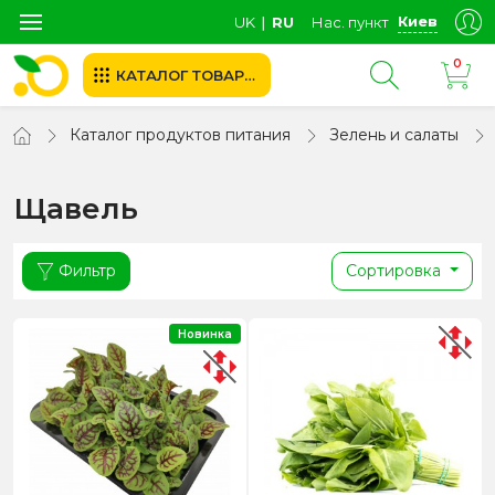
Киев
UK
∣
RU
Нас. пункт
0
КАТАЛОГ ТОВАРОВ
Каталог продуктов питания
Зелень и салаты
Щавель
Фильтр
Сортировка
Новинка