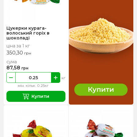
Цукерки курага-
волоський горіх в
шоколаді
ціна за 1 кг
350,30
грн
сума
87,58
грн
кг
мін. кільк. 0.25кг
Купити