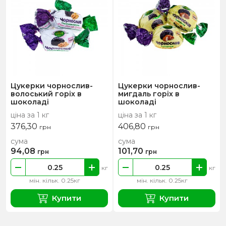
Цукерки чорнослив-
Цукерки чорнослив-
волоський горіх в
мигдаль горіх в
шоколаді
шоколаді
ціна за 1 кг
ціна за 1 кг
376,30
406,80
грн
грн
сума
сума
94,08
101,70
грн
грн
кг
кг
мін. кільк. 0.25кг
мін. кільк. 0.25кг
Купити
Купити