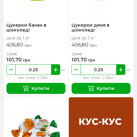
Цукерки банан в
Цукерки диня в
шоколаді
шоколаді
ціна за 1 кг
ціна за 1 кг
406,80
406,80
грн
грн
сума
сума
101,70
101,70
грн
грн
кг
кг
мін. кільк. 0.25кг
мін. кільк. 0.25кг
Купити
Купити