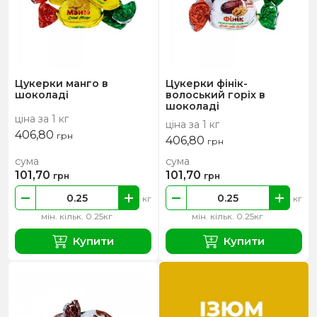
Цукерки манго в
Цукерки фінік-
шоколаді
волоський горіх в
шоколаді
ціна за 1 кг
ціна за 1 кг
406,80
грн
406,80
грн
сума
сума
101,70
101,70
грн
грн
кг
кг
мін. кільк. 0.25кг
мін. кільк. 0.25кг
Купити
Купити