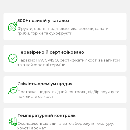
500+ позицій у каталозі
Фрукти, овочі, ягоди, екзотика, зелень, салати,
гриби, горіхи та сухофрукти
Перевірено й сертифіковано
Надаємо HACCP/ISO, сертифікати якості за запитом
та в найкоротші терміни
Свіжість-преміум щодня
Поставка щодня, вхідний контроль, відбір вручну та
чек-листи свіжості
Температурний контроль
Охолоджені склади та авто збережуть текстуру,
хруст і аромат