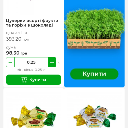
Цукерки асорті фрукти
та горіхи в шоколаді
ціна за 1 кг
393,20
грн
сума
98,30
грн
кг
мін. кільк. 0.25кг
Купити