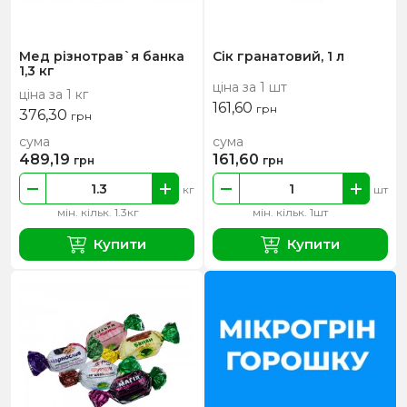
Мед різнотрав`я банка
Сік гранатовий, 1 л
1,3 кг
ціна за 1 шт
ціна за 1 кг
161,60
грн
376,30
грн
сума
сума
489,19
161,60
грн
грн
кг
шт
мін. кільк. 1.3кг
мін. кільк. 1шт
Купити
Купити