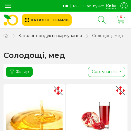
Київ
UK
∣
RU
Нас. пункт
0
КАТАЛОГ ТОВАРІВ
Каталог продуктів харчування
Солодощі, мед
Солодощі, мед
Фільтр
Сортування