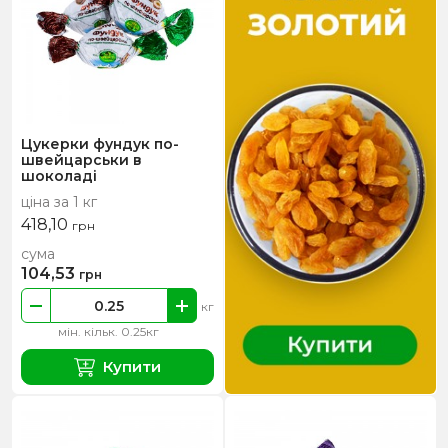
Цукерки фундук по-
швейцарськи в
шоколаді
ціна за 1 кг
418,10
грн
сума
104,53
грн
кг
мін. кільк. 0.25кг
Купити