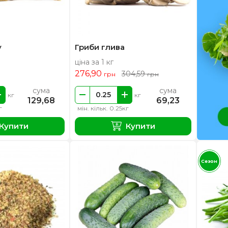
у
Гриби глива
ціна за 1 кг
276,90
304,59
грн
грн
сума
сума
кг
кг
129,68
69,23
г
мін. кільк. 0.25кг
Купити
Купити
Сезон