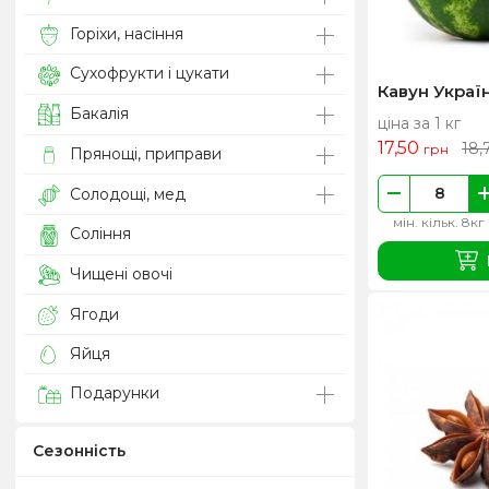
Горіхи, насіння
Сухофрукти і цукати
Кавун Украї
Бакалія
ціна за 1 кг
17,50
18,
грн
Прянощі, приправи
Солодощі, мед
мін. кільк. 8кг
Соління
Чищені овочі
Ягоди
Яйця
Подарунки
Сезонність