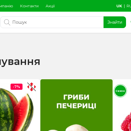
мпанію
Контакти
Акції
UK
∣
R
Знайти
чування
-7%
Сезон