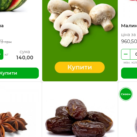
на
Малин
ціна за 
960,5
73
грн
сума
кг
140,00
мін. кі
Купити
Сезон