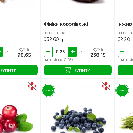
Фініки королівські
Інжир 
ціна за 1 кг
ціна за
952,60
62,20
грн
сума
сума
кг
кг
98,65
238,15
мін. кільк. 0.25кг
мін. кі
Купити
Купити
Сезон
Сезон