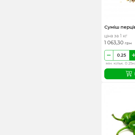
Чилі
Шрі-Ланка
Суміш перці
ціна за 1 кг
1 063,30
грн
мін. кільк. 0.25к