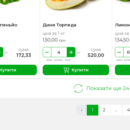
апеньйо
Диня Торпеда
Лимо
ціна за 1 кг
ціна за 
130,00
134,5
грн
сума
сума
кг
кг
172,33
520,00
г
мін. кільк. 4кг
мін. кіл
Купити
Купити
Показати ще 24
‹
1
2
...
4