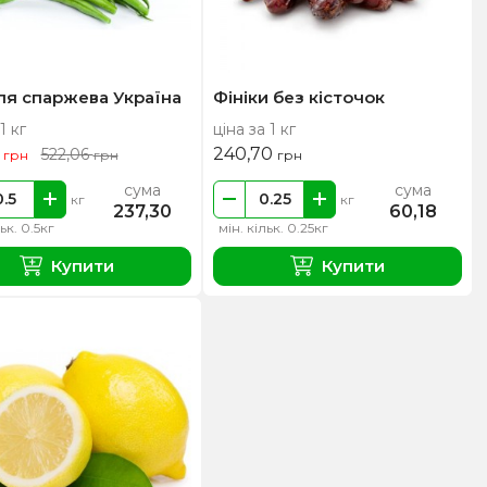
ля спаржева Україна
Фініки без кісточок
1 кг
ціна за 1 кг
0
240,70
522,06
грн
грн
грн
сума
сума
кг
кг
237,30
60,18
льк. 0.5кг
мін. кільк. 0.25кг
Купити
Купити