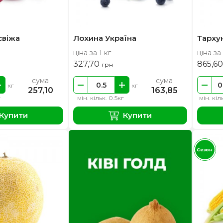
свіжа
Лохина Україна
Тарху
ціна за 1 кг
ціна за 
327,70
865,6
грн
сума
сума
кг
кг
257,10
163,85
г
мін. кільк. 0.5кг
мін. кіл
Купити
Купити
Сезон