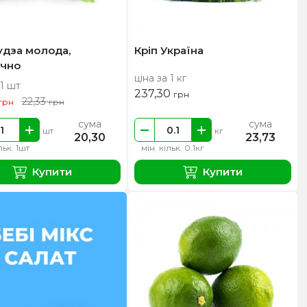
удза молода,
Кріп Україна
чно
ціна за 1 кг
 1 шт
237,30
грн
22,33
грн
грн
сума
сума
шт
кг
20,30
23,73
льк. 1шт
мін. кільк. 0.1кг
Купити
Купити