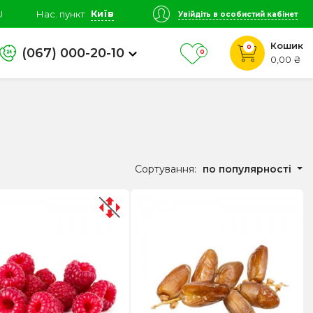
Київ
U
Нас. пункт
Увійдіть в особистий кабінет
Кошик
0
(067) 000-20-10
0
0,00 ₴
Сортування:
по популярності