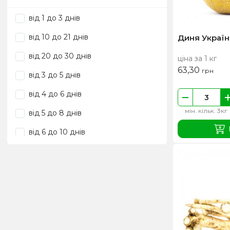
Італія
від 1 до 3 днів
Кенія
від 10 до 21 днів
Диня Україн
Китай
від 20 до 30 днів
ціна за 1 кг
Колумбія
63,30
грн
від 3 до 5 днів
Коста-Ріка
від 4 до 6 днів
Латвія
мін. кільк. 3кг
від 5 до 8 днів
Македонія
від 6 до 10 днів
Малайзія
до 12 місяців
Марокко
до 2-х місяців
Мексика
до 3-х місяців
Нідерланди
до 6 місяців
Нова Зеландія