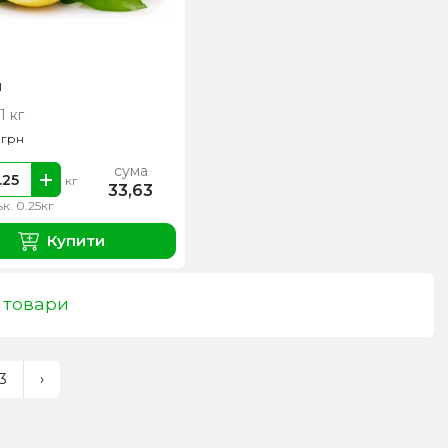
н
1 кг
0
грн
сума
кг
33,63
ьк. 0.25кг
Купити
 товари
3
›