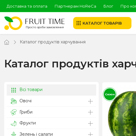
Доставка та оплата
Партнерам HoReCa
Блог
Про ко
КАТАЛОГ ТОВАРІВ
Каталог продуктів харчування
Каталог продуктів хар
Всі товари
Сезон
Овочі
Гриби
Фрукти
Зелень і салати