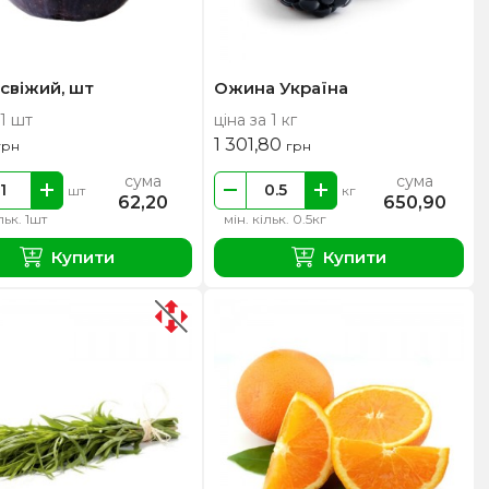
свіжий, шт
Ожина Україна
 1 шт
ціна за 1 кг
1 301,80
грн
грн
сума
сума
шт
кг
62,20
650,90
льк. 1шт
мін. кільк. 0.5кг
Купити
Купити