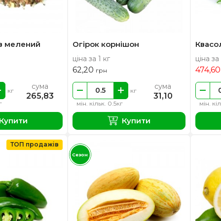
в мелений
Огірок корнішон
Квасо
ціна за 1 кг
ціна за 
62,20
474,6
грн
сума
сума
кг
кг
265,83
31,10
г
мін. кільк. 0.5кг
мін. кі
Купити
Купити
ТОП продажів
Сезон