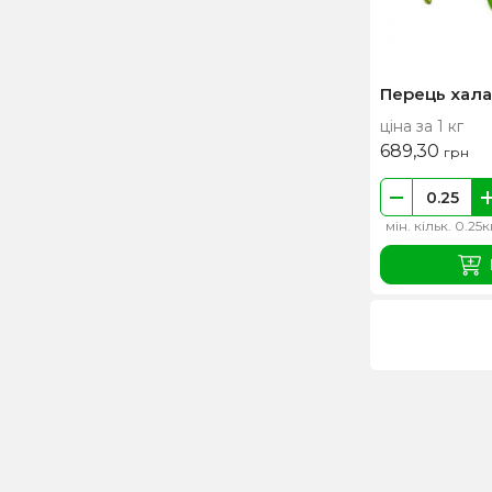
Перець хал
ціна за 1 кг
689,30
грн
мін. кільк. 0.25к