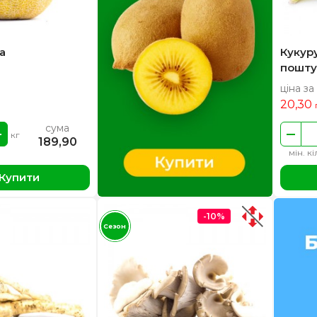
а
Кукур
пошту
ціна за
20,30
сума
кг
189,90
мін. кі
Купити
-10%
Сезон