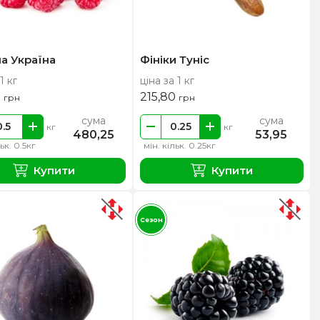
а Україна
Фініки Туніс
1 кг
ціна за 1 кг
0
215,80
грн
грн
сума
сума
кг
кг
480,25
53,95
льк. 0.5кг
мін. кільк. 0.25кг
Купити
Купити
Сезон