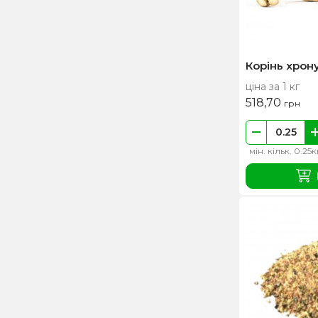
Перу
Південна Африка
Польща
Корінь хрон
ціна за 1 кг
Сирія
518,70
грн
США
Таджикістан
мін. кільк. 0.25к
Таїланд
Туреччина
Узбекистан
Україна
Франція
Чехія