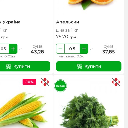
н Україна
Апельсин
1 кг
ціна за 1 кг
0
75,70
грн
грн
сума
сума
кг
кг
43,28
37,85
ьк. 0.05кг
мін. кільк. 0.5кг
Купити
Купити
-10%
Сезон