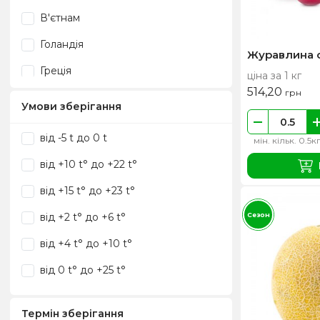
Червень
В'єтнам
Голандія
Журавлина 
Греція
ціна за 1 кг
514,20
грн
Грузія
Умови зберігання
Далекий схід
від -5 t до 0 t
мін. кільк. 0.5к
Еквадор
від +10 t° до +22 t°
Єгипет
від +15 t° до +23 t°
Ізраіль
Сезон
від +2 t° до +6 t°
Індія
від +4 t° до +10 t°
Індонезія
від 0 t° до +25 t°
Іран
Іспанія
Термін зберігання