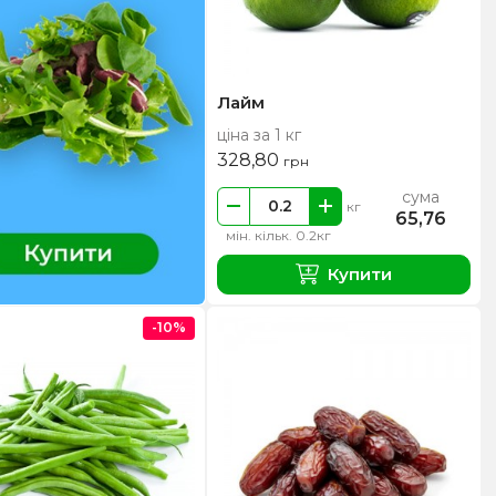
Лайм
ціна за 1 кг
328,80
грн
сума
кг
65,76
мін. кільк. 0.2кг
Купити
-10%