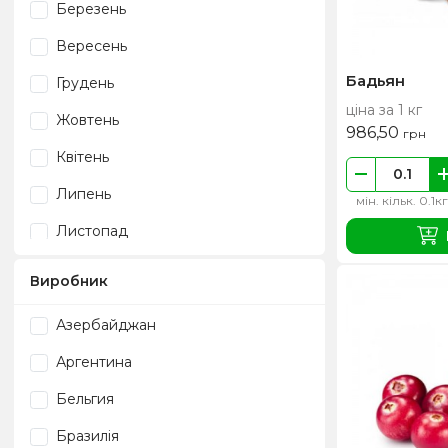
Березень
Вересень
Бадьян
Грудень
ціна за 1 кг
Жовтень
986,50
грн
Квітень
Липень
мін. кільк. 0.1кг
Листопад
Лютий
Виробник
Серпень
Азербайджан
Січень
Аргентина
Травень
Бельгия
Цілий рік
Бразилія