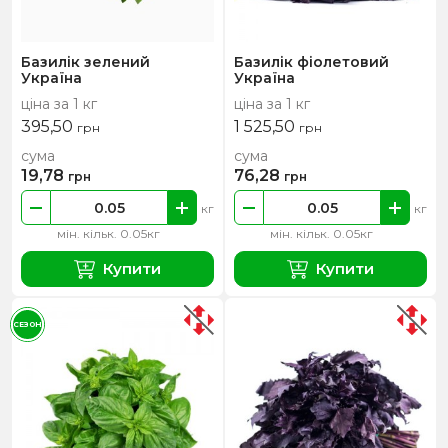
Базилік зелений
Базилік фіолетовий
Україна
Україна
ціна за 1 кг
ціна за 1 кг
395,50
1 525,50
грн
грн
сума
сума
19,78
76,28
грн
грн
кг
кг
мін. кільк. 0.05кг
мін. кільк. 0.05кг
Купити
Купити
СЕЗОН