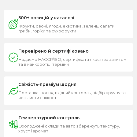
500+ позицій у каталозі
Фрукти, овочі, ягоди, екзотика, зелень, салати,
гриби, горіхи та сухофрукти
Перевірено й сертифіковано
Надаємо HACCP/ISO, сертифікати якості за запитом
та в найкоротші терміни
Свіжість-преміум щодня
Поставка щодня, вхідний контроль, відбір вручну та
чек-листи свіжості
Температурний контроль
Охолоджені склади та авто збережуть текстуру,
хруст і аромат