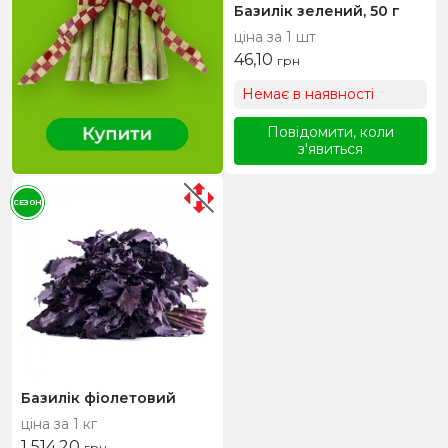
Базилік зелений, 50 г
ціна за 1 шт
46,10
грн
Немає в наявності
Повідомити, коли
з'явиться
СЕЗОН
Базилік фіолетовий
ціна за 1 кг
1 514,20
грн