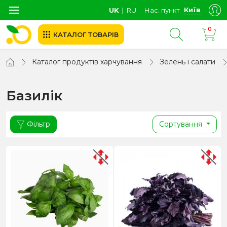
Київ
UK
∣
RU
Нас. пункт
0
КАТАЛОГ ТОВАРІВ
Каталог продуктів харчування
Зелень і салати
Базилік
Фільтр
Сортування