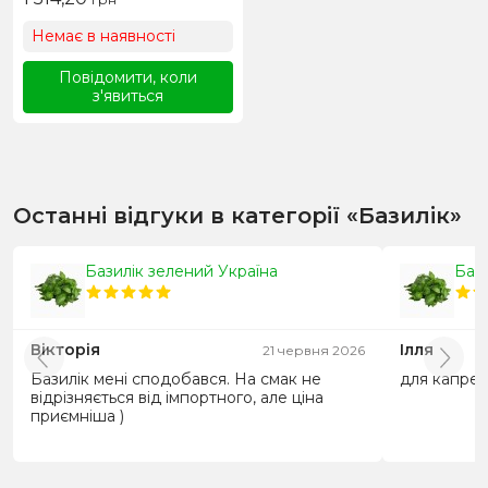
Немає в наявності
Повідомити, коли
з'явиться
Останні відгуки в категорії «Базилік»
Базилік зелений Україна
Бази
Вікторія
Ілля
21 червня 2026
Базилік мені сподобався. На смак не
для капрез
відрізняється від імпортного, але ціна
приємніша )