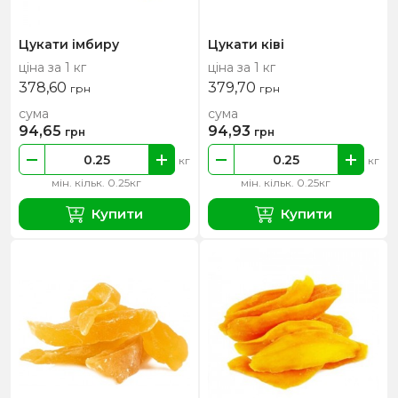
Цукати імбиру
Цукати ківі
ціна за 1 кг
ціна за 1 кг
378,60
379,70
грн
грн
сума
сума
94,65
94,93
грн
грн
кг
кг
мін. кільк. 0.25кг
мін. кільк. 0.25кг
Купити
Купити