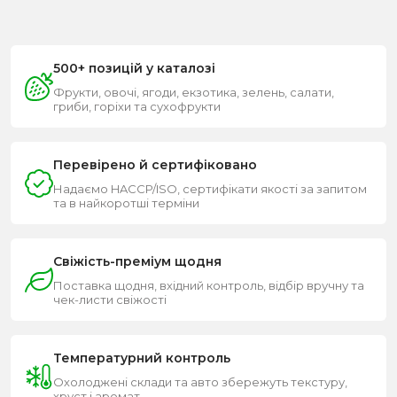
500+ позицій у каталозі
Фрукти, овочі, ягоди, екзотика, зелень, салати,
гриби, горіхи та сухофрукти
Перевірено й сертифіковано
Надаємо HACCP/ISO, сертифікати якості за запитом
та в найкоротші терміни
Свіжість-преміум щодня
Поставка щодня, вхідний контроль, відбір вручну та
чек-листи свіжості
Температурний контроль
Охолоджені склади та авто збережуть текстуру,
хруст і аромат