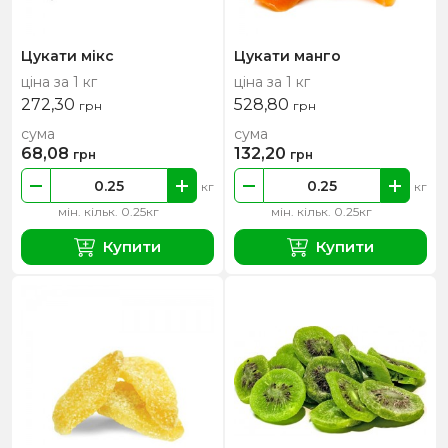
Цукати мікс
Цукати манго
ціна за 1 кг
ціна за 1 кг
272,30
528,80
грн
грн
сума
сума
68,08
132,20
грн
грн
кг
кг
мін. кільк. 0.25кг
мін. кільк. 0.25кг
Купити
Купити