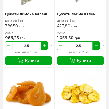
Цукати лимона вялені
Цукати лайма вялені
ціна за 1 кг
ціна за 1 кг
386,50
423,80
грн
грн
сума
сума
966,25
1 059,50
грн
грн
кг
кг
мін. кільк. 2.5кг
мін. кільк. 2.5кг
Купити
Купити