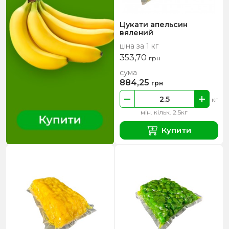
Цукати апельсин
вялений
ціна за 1 кг
353,70
грн
сума
884,25
грн
кг
мін. кільк. 2.5кг
Купити