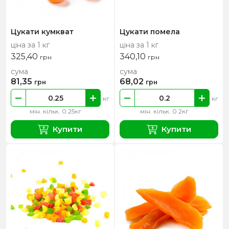
Цукати кумкват
Цукати помела
ціна за 1 кг
ціна за 1 кг
325,40
340,10
грн
грн
сума
сума
81,35
68,02
грн
грн
кг
кг
мін. кільк. 0.25кг
мін. кільк. 0.2кг
Купити
Купити