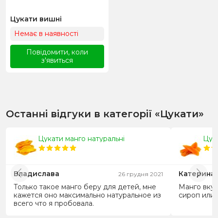
Цукати вишні
Немає в наявності
Повідомити, коли
з'явиться
Останні відгуки в категорії «Цукати»
Цукати манго натуральні
Цук
Владислава
Катерина
26 грудня 2021
Только такое манго беру для детей, мне
Манго вкус
кажется оно максимально натуральное из
сироп или 
всего что я пробовала.