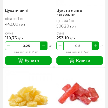
Цукати дині
Цукати манго
натуральні
ціна за 1 кг
ціна за 1 кг
443,00
грн
506,20
грн
сума
сума
110,75
253,10
грн
грн
кг
кг
мін. кільк. 0.25кг
мін. кільк. 0.5кг
Купити
Купити