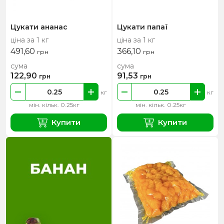
Цукати ананас
Цукати папаї
ціна за 1 кг
ціна за 1 кг
491,60
366,10
грн
грн
сума
сума
122,90
91,53
грн
грн
кг
кг
мін. кільк. 0.25кг
мін. кільк. 0.25кг
Купити
Купити