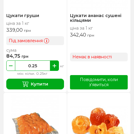
Цукати груши
Цукати ананас сушені
кільцями
ціна за 1 кг
ціна за 1 кг
339,00
грн
342,40
грн
Під замовлення
i
сума
84,75
Немає в наявності
грн
кг
мін. кільк. 0.25кг
Повідомити, коли
Купити
з'явиться