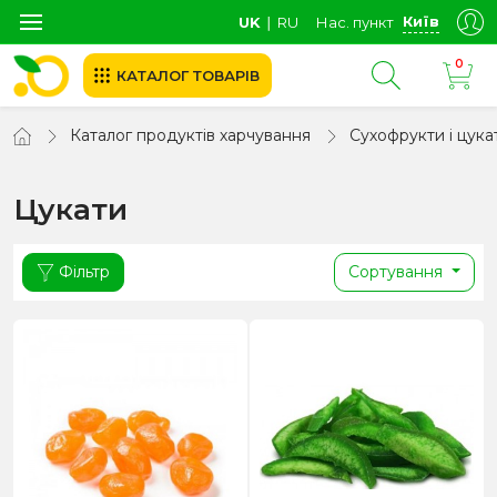
Київ
UK
∣
RU
Нас. пункт
0
КАТАЛОГ ТОВАРІВ
Каталог продуктів харчування
Сухофрукти і цука
Цукати
Фільтр
Сортування