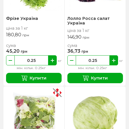
Фрізе Україна
Лолло Росса салат
Україна
ціна за 1 кг
ціна за 1 кг
180,80
грн
146,90
грн
сума
сума
45,20
36,73
грн
грн
кг
кг
мін. кільк. 0.25кг
мін. кільк. 0.25кг
Купити
Купити