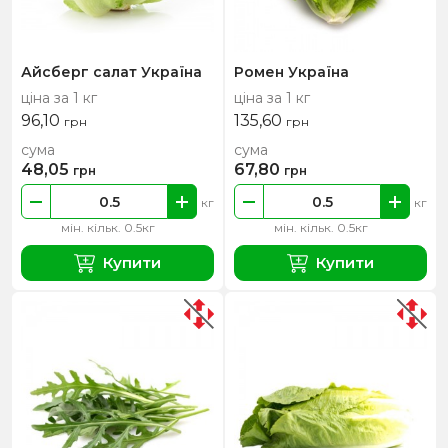
Айсберг салат Україна
Ромен Україна
ціна за 1 кг
ціна за 1 кг
96,10
135,60
грн
грн
сума
сума
48,05
67,80
грн
грн
кг
кг
мін. кільк. 0.5кг
мін. кільк. 0.5кг
Купити
Купити