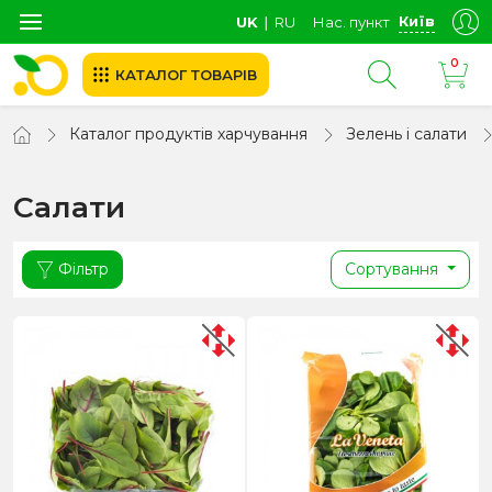
Київ
UK
∣
RU
Нас. пункт
0
КАТАЛОГ ТОВАРІВ
Каталог продуктів харчування
Зелень і салати
Салати
Фільтр
Сортування