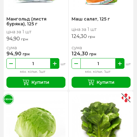
Мангольд (листя
Маш салат, 125 г
буряка), 125 г
ціна за 1 шт
ціна за 1 шт
124,30
грн
94,90
грн
сума
сума
94,90
124,30
грн
грн
шт
шт
мін. кільк. 1шт
мін. кільк. 1шт
Купити
Купити
СЕЗОН