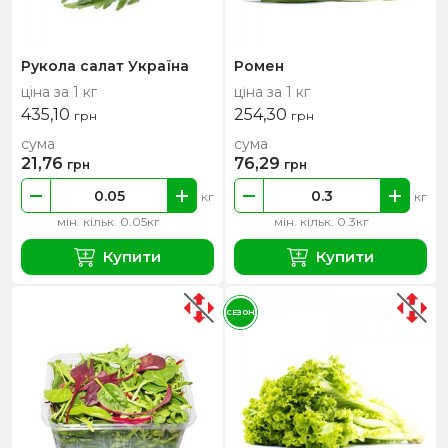
Рукола салат Україна
Ромен
ціна за 1 кг
ціна за 1 кг
435,10
254,30
грн
грн
сума
сума
21,76
76,29
грн
грн
кг
кг
мін. кільк. 0.05кг
мін. кільк. 0.3кг
Купити
Купити
СЕЗОН