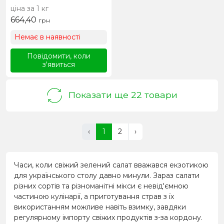
ціна за 1 кг
664,40
грн
Немає в наявності
Повідомити, коли
з'явиться
Показати ще 22 товари
‹
1
2
›
Часи, коли свіжий зелений салат вважався екзотикою
для українського столу давно минули. Зараз салати
різних сортів та різноманітні мікси є невід'ємною
частиною кулінарії, а приготування страв з їх
використанням можливе навіть взимку, завдяки
регулярному імпорту свіжих продуктів з-за кордону.