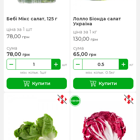
Бебі Мікс салат, 125 г
Лолло Біонда салат
Україна
ціна за 1 шт
ціна за 1 кг
78,00
грн
130,00
грн
сума
сума
78,00
65,00
грн
грн
шт
кг
мін. кільк. 1шт
мін. кільк. 0.5кг
Купити
Купити
СЕЗОН