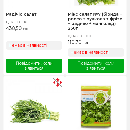
Радічіо салат
Мікс салат №7 (біонда +
россо + руккола + фрізе
ціна за 1 кг
+ радічіо + мангольд)
430,50
250г
грн
ціна за 1 шт
110,70
грн
Немає в наявності
Немає в наявності
Повідомити, коли
Повідомити, коли
з'явиться
з'явиться