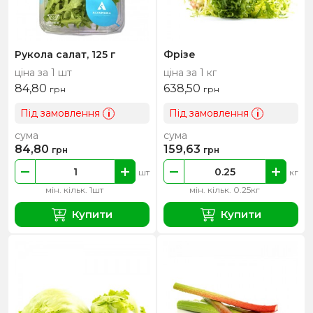
Рукола салат, 125 г
Фрізе
ціна за 1 шт
ціна за 1 кг
84,80
638,50
грн
грн
Під замовлення
Під замовлення
i
i
сума
сума
84,80
159,63
грн
грн
шт
кг
мін. кільк. 1шт
мін. кільк. 0.25кг
Купити
Купити