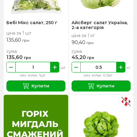
Бебі Мікс салат, 250 г
Айсберг салат Україна,
2-а категорія
ціна за 1 шт
ціна за 1 кг
135,60
грн
90,40
грн
сума
сума
135,60
45,20
грн
грн
шт
кг
мін. кільк. 1шт
мін. кільк. 0.5кг
Купити
Купити