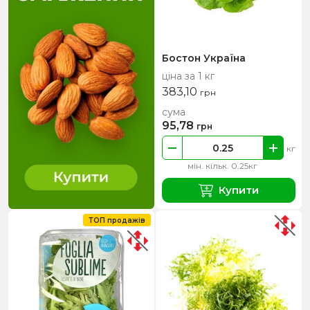
Бостон Україна
ціна за 1 кг
383,10
грн
сума
95,78
грн
кг
мін. кільк. 0.25кг
Купити
ТОП продажів