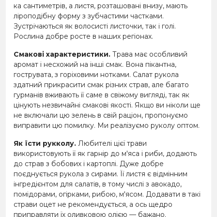
ка сантиметрів, а листя, розташовані внизу, мають
ліроподібну форму з зубчастими частками.
Зустрічаються як волосисті листочки, так і голі.
Рослина добре росте в наших регіонах.
Смакові характеристики.
Трава має особливий
аромат і несхожий на інші смак. Вона пікантна,
гострувата, з горіховими нотками. Салат рукола
здатний прикрасити смак різних страв, але багато
гурманів вживають її саме в свіжому вигляді, так як
цінують незвичайні смакові якості. Якщо ви ніколи ще
не включали цю зелень в свій раціон, пропонуємо
виправити цю помилку. Ми реалізуємо руколу оптом.
Як їсти рукколу.
Любителі цієї трави
використовують її як гарнір до м'яса і риби, додають
до страв з бобових і картоплі. Дуже добре
поєднується рукола з сирами. Її листя є відмінним
інгредієнтом для салатів, в тому числі з авокадо,
помідорами, огірками, рибою, м'ясом. Додавати в такі
страви оцет не рекомендується, а ось щедро
приправляти їх оливковою олією — бажано.