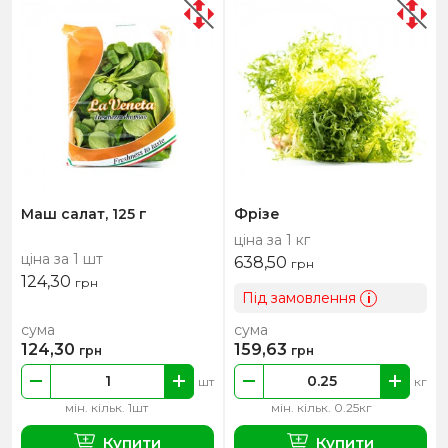
Маш салат, 125 г
Фрізе
ціна за 1 кг
ціна за 1 шт
638,50
грн
124,30
грн
Під замовлення
i
сума
сума
124,30
159,63
грн
грн
шт
кг
мін. кільк. 1шт
мін. кільк. 0.25кг
Купити
Купити