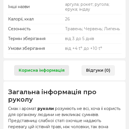
аргула; рокет; ругола;
Інші назви
ерука; індау
Калорії, ккал
26
Сезонність
Травень; Червень; Липень
Термін зберігання
від 3 до 5 днів
Умови зберігання
від +4 t° до +10 t°
Корисна інформація
Відгуки (0)
Загальна інформація про
руколу
Смак і аромат
руколи
розуміють не всі, хоча її користь
для організму людини не викликає сумнівів.
Представниці слабкої статі охочіше надають
перевагу цій їстівній траві, ніж чоловіки, так вона