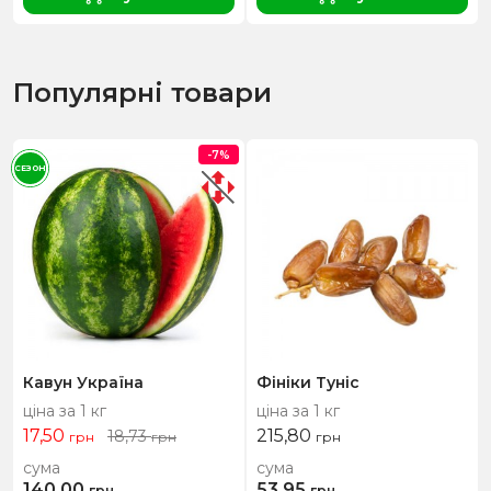
Популярні товари
-7%
СЕЗОН
Кавун Україна
Фініки Туніс
ціна за 1 кг
ціна за 1 кг
17,50
215,80
18,73
грн
грн
грн
сума
сума
140,00
53,95
грн
грн