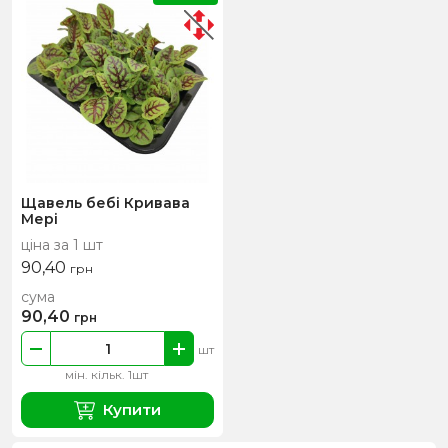
Щавель бебі Кривава
Мері
ціна за 1 шт
90,40
грн
сума
90,40
грн
шт
мін. кільк. 1шт
Купити