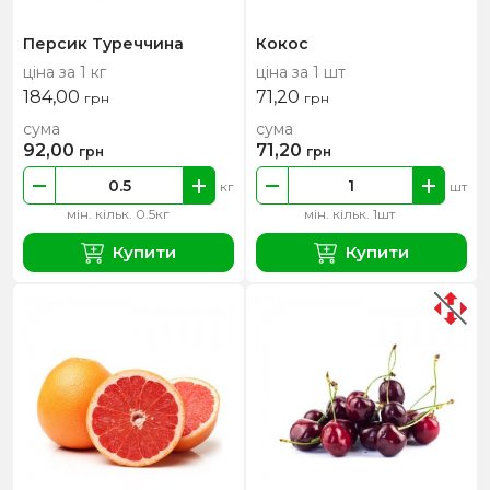
Персик Туреччина
Кокос
ціна за 1 кг
ціна за 1 шт
184,00
71,20
грн
грн
сума
сума
92,00
71,20
грн
грн
кг
шт
мін. кільк. 0.5кг
мін. кільк. 1шт
Купити
Купити