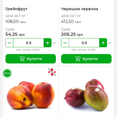
Грейпфрут
Черешня червона
ціна за 1 кг
ціна за 1 кг
108,50
412,50
грн
грн
сума
сума
54,25
206,25
грн
грн
кг
кг
мін. кільк. 0.5кг
мін. кільк. 0.5кг
Купити
Купити
СЕЗОН