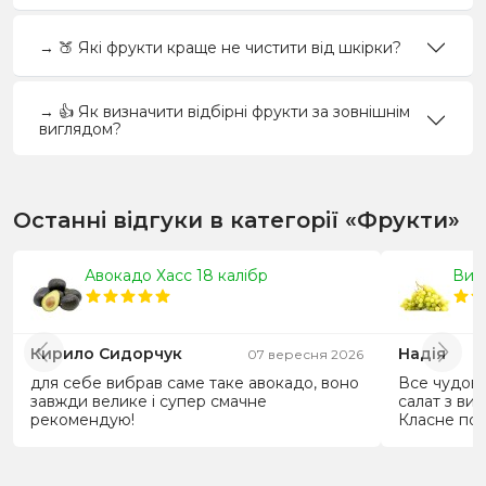
яблуко або банан, склянка ягід чи половинка
великого фрукта.
→ 🍑 Які фрукти краще не чистити від шкірки?
Цілі плоди завжди кращі за соки: у склянці соку —
майже немає клітковини, зате калорій і цукру — як у
→ 👍 Як визначити відбірні фрукти за зовнішнім
десерті. Якщо хочеться солодкого, краще обрати
виглядом?
ягоди
або запекти грушу чи персик із дрібкою кориці
— і смак, і користь, і контроль порції.
Соки
🍹
— не частіше 150 мл/день як десерт. Смузі —
Останні відгуки в категорії «Фрукти»
інколи, з додаванням білка/клітковини.
Чому фрукти корисні
Авокадо Хасс 18 калібр
Вин
Клітковина: підтримує роботу кишківника,
знижує «поганий» холестерин, дає відчуття
Кирило Сидорчук
Надія
07 вересня 2026
ситості.
Вітаміни та мінерали: С, А, К, фолати, калій, магній
для себе вибрав саме таке авокадо, воно
Все чудов
завжди велике і супер смачне
салат з ви
— для імунітету, шкіри, серця та енергії.
рекомендую!
Класне поє
Антиоксиданти: поліфеноли, антоціани,
каротиноїди — зменшують запалення й
оксидативний стрес.