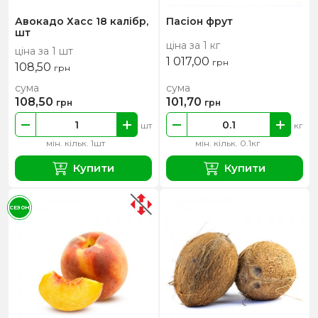
Авокадо Хасс 18 калібр,
Пасіон фрут
шт
ціна за 1 кг
ціна за 1 шт
1 017,00
грн
108,50
грн
сума
сума
108,50
101,70
грн
грн
шт
кг
мін. кільк. 1шт
мін. кільк. 0.1кг
Купити
Купити
СЕЗОН