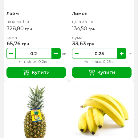
Лайм
Лимон
ціна за 1 кг
ціна за 1 кг
328,80
134,50
грн
грн
сума
сума
65,76
33,63
грн
грн
кг
кг
мін. кільк. 0.2кг
мін. кільк. 0.25кг
Купити
Купити