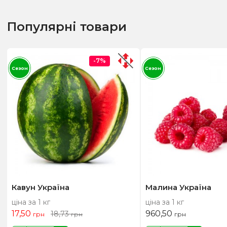
Популярні товари
-7%
Сезон
Сезон
Кавун Україна
Малина Україна
ціна за 1 кг
ціна за 1 кг
17,50
960,50
18,73
грн
грн
грн