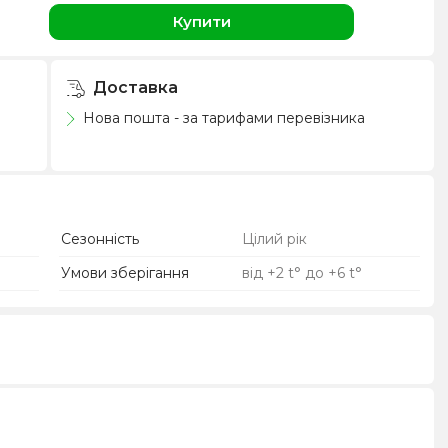
Купити
Доставка
Нова пошта - за тарифами перевізника
Сезонність
Цілий рік
Умови зберігання
від +2 t° до +6 t°