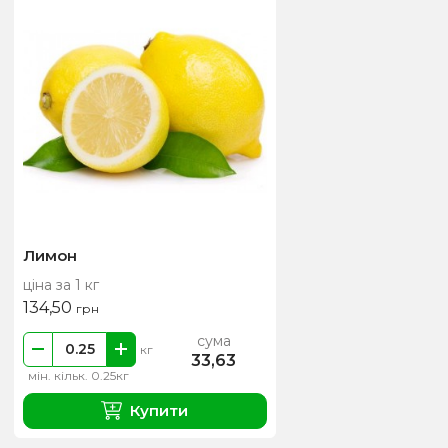
Лимон
ціна за 1 кг
134,50
грн
сума
кг
33,63
мін. кільк. 0.25кг
Купити