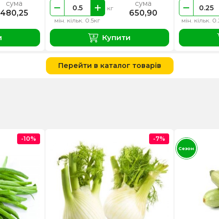
сума
сума
кг
480,25
650,90
мін. кільк. 0.5кг
мін. кільк. 0
и
Купити
Перейти в каталог товарів
-10%
-7%
Сезон