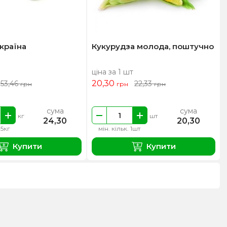
країна
Кукурудза молода, поштучно
ціна за 1 шт
20,30
53,46
22,33
грн
грн
грн
сума
сума
кг
шт
24,30
20,30
.5кг
мін. кільк. 1шт
Купити
Купити