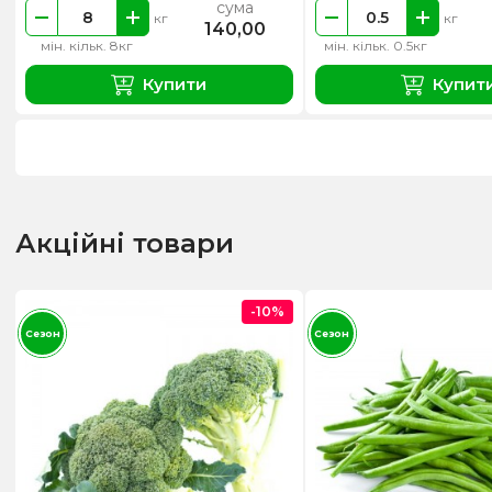
сума
кг
кг
140,00
мін. кільк. 8кг
мін. кільк. 0.5кг
Купити
Купит
Акційні товари
-10%
Сезон
Сезон