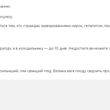
ванню;
сульту.
ься тим, хто страждає захворюваннями нирок, гепатитом, пі
ературі, а в холодильнику — до 10 днів. Недостиглі ви можете
сильніший, тим свіжіший плід. Велика вага плоду свідчить пр