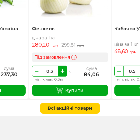
Україна
Фенхель
Кабачок У
ціна за 1 кг
ціна за 1 кг
280,20
299,81
грн
грн
48,60
грн
Під замовлення
i
сума
сума
кг
237,30
84,06
мін. кільк. 0.3кг
мін. кільк. 0
и
Купити
Всі акційні товари