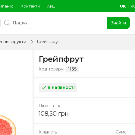
мпанію
Контакти
Акції
UK
∣
R
Знайти
сові фрукти
Грейпфрут
Грейпфрут
Код товару:
1135
В наявності
Ціна за 1 кг
108,50
грн
Кількість
Сума