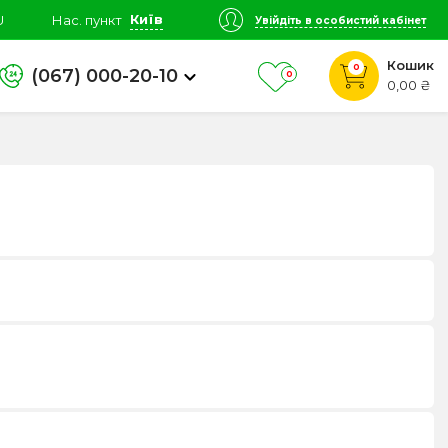
Київ
U
Нас. пункт
Увійдіть в особистий кабінет
Кошик
0
(067) 000-20-10
0
0,00 ₴