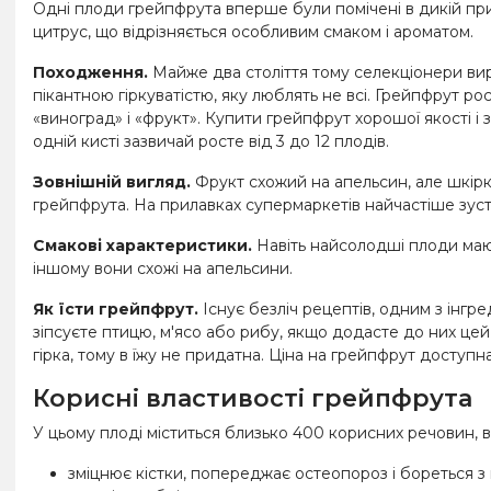
Одні плоди грейпфрута вперше були помічені в дикій прир
цитрус, що відрізняється особливим смаком і ароматом.
Походження.
Майже два століття тому селекціонери вирі
пікантною гіркуватістю, яку люблять не всі. Грейпфрут ро
«виноград» і «фрукт». Купити грейпфрут хорошої якості 
одній кисті зазвичай росте від 3 до 12 плодів.
Зовнішній вигляд.
Фрукт схожий на апельсин, але шкірка 
грейпфрута. На прилавках супермаркетів найчастіше зустрі
Смакові характеристики.
Навіть найсолодші плоди мають
іншому вони схожі на апельсини.
Як їсти грейпфрут.
Існує безліч рецептів, одним з інгред
зіпсуєте птицю, м'ясо або рибу, якщо додасте до них цей
гірка, тому в їжу не придатна. Ціна на грейпфрут доступ
Корисні властивості грейпфрута
У цьому плоді міститься близько 400 корисних речовин, 
зміцнює кістки, попереджає остеопороз і бореться з 