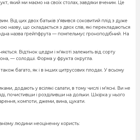
кт, який ми маємо на своїх столах, завдяки вченим. Це
м. Від цих двох батьків з'явився соковитий плід з дуже
вою назву, що складається з двох слів, які перекладаються
е одна назва грейпфрута — помпельмус гроноподібний. На
няється. Відтінок цедри і м'якоті залежить від сорту
рвона, — солодші. Форма у фрукта округла.
також багато, як і в інших цитрусових плодах. У всьому
ми, додають у всілякі салати, в тому числі і м'ясні. Ви не
яді, почистивши і розділивши на дольки. Шкірка у нього
арення, компоти, джеми, вина, цукати.
ганізму людини неоціненну користь: