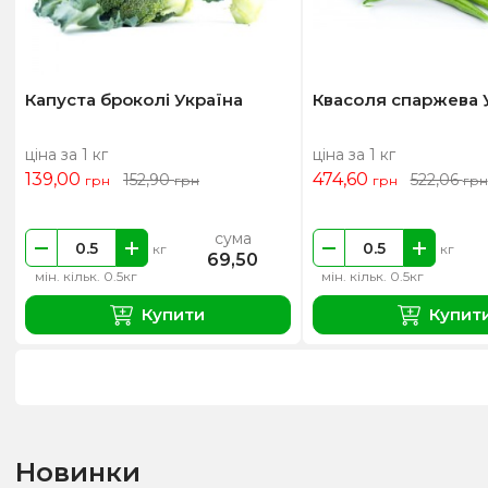
Капуста броколі Україна
Квасоля спаржева 
ціна за 1 кг
ціна за 1 кг
139,00
474,60
152,90
522,06
грн
грн
грн
грн
сума
кг
кг
69,50
мін. кільк. 0.5кг
мін. кільк. 0.5кг
Купити
Купит
Новинки