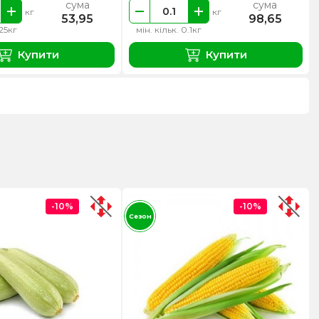
сума
сума
кг
кг
53,95
98,65
.25кг
мін. кільк. 0.1кг
Купити
Купити
-10%
-10%
Сезон