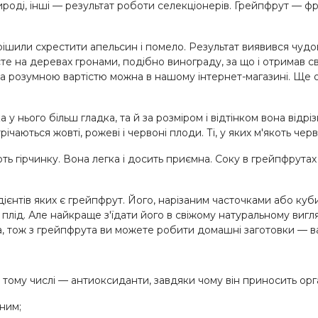
оді, інші — результат роботи селекціонерів. Грейпфрут — фру
шили схрестити апельсин і помело. Результат виявився чудови
сте на деревах гронами, подібно винограду, за що і отримав с
і за розумною вартістю можна в нашому інтернет-магазині. Щ
у нього більш гладка, та й за розміром і відтінком вона відріз
чаються жовті, рожеві і червоні плоди. Ті, у яких м'якоть че
 гірчинку. Вона легка і досить приємна. Соку в грейпфрутах 
ієнтів яких є грейпфрут. Його, нарізаним часточками або кубика
 плід. Але найкраще з'їдати його в свіжому натуральному вигл
на, тож з грейпфрута ви можете робити домашні заготовки ­—
в
в тому числі — антиоксиданти, завдяки чому він приносить ор
ним;