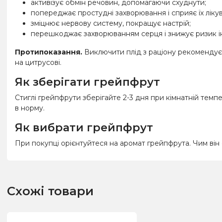
активізує обмін речовин, допомагаючи схуднути;
попереджає простудні захворювання і сприяє їх ліку
зміцнює нервову систему, покращує настрій;
перешкоджає захворюванням серця і знижує ризик ін
Протипоказання.
Виключити плід з раціону рекомендуєт
на цитрусові.
Як зберігати грейпфрут
Стиглі грейпфрути зберігайте 2-3 дня при кімнатній темп
в норму.
Як вибрати грейпфрут
При покупці орієнтуйтеся на аромат грейпфрута. Чим він 
Схожі товари