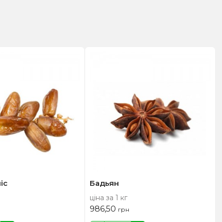
іс
Бадьян
ціна за 1 кг
986,50
грн