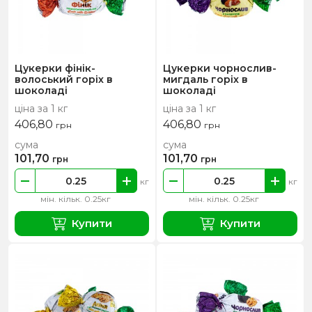
Цукерки фінік-
Цукерки чорнослив-
волоський горіх в
мигдаль горіх в
шоколаді
шоколаді
ціна за 1 кг
ціна за 1 кг
406,80
406,80
грн
грн
сума
сума
101,70
101,70
грн
грн
кг
кг
мін. кільк. 0.25кг
мін. кільк. 0.25кг
Купити
Купити