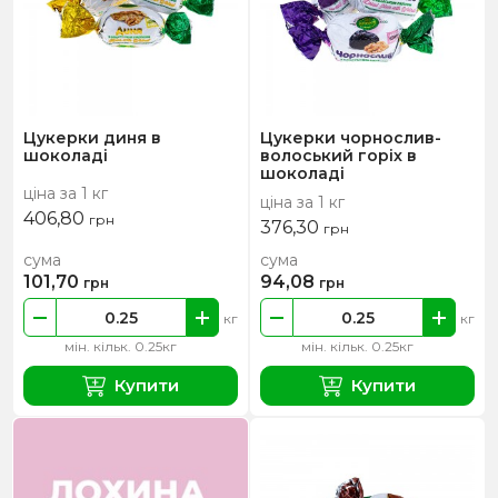
Цукерки диня в
Цукерки чорнослив-
шоколаді
волоський горіх в
шоколаді
ціна за 1 кг
ціна за 1 кг
406,80
грн
376,30
грн
сума
сума
101,70
94,08
грн
грн
кг
кг
мін. кільк. 0.25кг
мін. кільк. 0.25кг
Купити
Купити