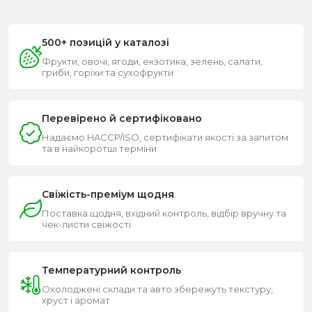
500+ позицій у каталозі
Фрукти, овочі, ягоди, екзотика, зелень, салати,
гриби, горіхи та сухофрукти
Перевірено й сертифіковано
Надаємо HACCP/ISO, сертифікати якості за запитом
та в найкоротші терміни
Свіжість-преміум щодня
Поставка щодня, вхідний контроль, відбір вручну та
чек-листи свіжості
Температурний контроль
Охолоджені склади та авто збережуть текстуру,
хруст і аромат