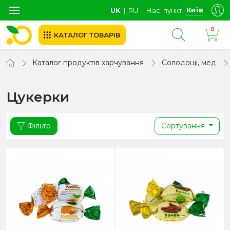
Київ
UK
∣
RU
Нас. пункт
0
КАТАЛОГ ТОВАРІВ
Каталог продуктів харчування
Солодощі, мед
Цукерки
Фільтр
Сортування