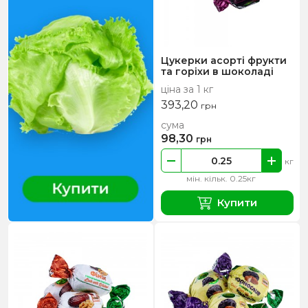
Цукерки асорті фрукти
та горіхи в шоколаді
ціна за 1 кг
393,20
грн
сума
98,30
грн
кг
мін. кільк. 0.25кг
Купити