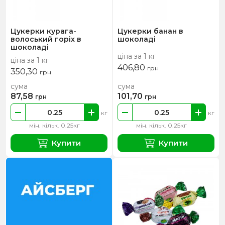
Цукерки курага-
Цукерки банан в
волоський горіх в
шоколаді
шоколаді
ціна за 1 кг
ціна за 1 кг
406,80
грн
350,30
грн
сума
сума
87,58
101,70
грн
грн
кг
кг
мін. кільк. 0.25кг
мін. кільк. 0.25кг
Купити
Купити