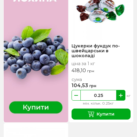
Цукерки фундук по-
швейцарськи в
шоколаді
ціна за 1 кг
418,10
грн
сума
104,53
грн
кг
мін. кільк. 0.25кг
Купити