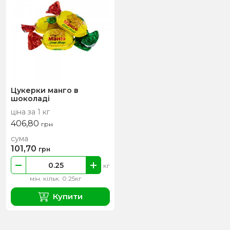
Цукерки манго в
шоколаді
ціна за 1 кг
406,80
грн
сума
101,70
грн
кг
мін. кільк. 0.25кг
Купити