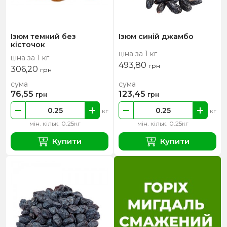
Ізюм темний без
Ізюм синій джамбо
кісточок
ціна за 1 кг
ціна за 1 кг
493,80
грн
306,20
грн
сума
сума
76,55
123,45
грн
грн
кг
кг
мін. кільк. 0.25кг
мін. кільк. 0.25кг
Купити
Купити