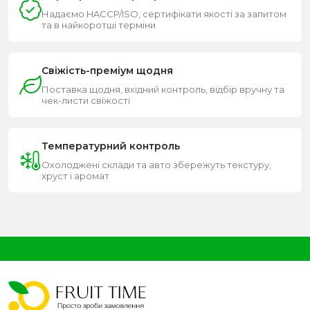
Надаємо HACCP/ISO, сертифікати якості за запитом
та в найкоротші терміни
Свіжість-преміум щодня
Поставка щодня, вхідний контроль, відбір вручну та
чек-листи свіжості
Температурний контроль
Охолоджені склади та авто збережуть текстуру,
хруст і аромат