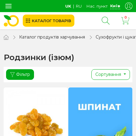
Київ
UK
∣
RU
Нас. пункт
0
КАТАЛОГ ТОВАРІВ
Каталог продуктів харчування
Сухофрукти і цука
Родзинки (ізюм)
Фільтр
Сортування