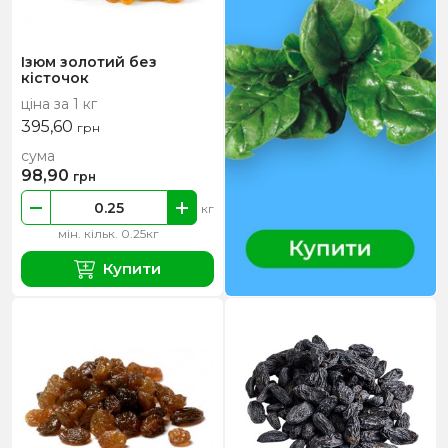
Ізюм золотий без
кісточок
ціна за 1 кг
395,60
грн
сума
98,90
грн
кг
мін. кільк. 0.25кг
Купити