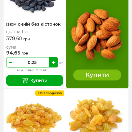
Ізюм синій без кісточок
ціна за 1 кг
378,60
грн
сума
94,65
грн
кг
мін. кільк. 0.25кг
Купити
ТОП продажів