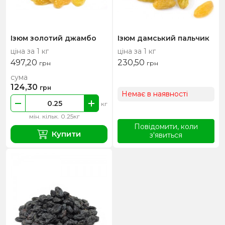
Ізюм золотий джамбо
Ізюм дамський пальчик
ціна за 1 кг
ціна за 1 кг
497,20
230,50
грн
грн
сума
124,30
грн
Немає в наявності
кг
мін. кільк. 0.25кг
Повідомити, коли
Купити
з'явиться