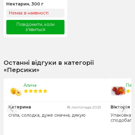
Нектарин, 300 г
Немає в наявності
Повідомити, коли
з'явиться
Останні відгуки в категорії
«Персики»
Алича
Перс
Катерина
Вікторія
18 листопада 2025
спіла, солодка, дуже смачна, дякую
Упаковка з
сподобало