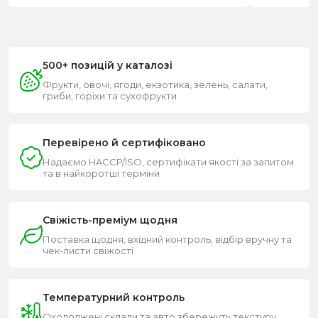
500+ позицій у каталозі
Фрукти, овочі, ягоди, екзотика, зелень, салати,
гриби, горіхи та сухофрукти
Перевірено й сертифіковано
Надаємо HACCP/ISO, сертифікати якості за запитом
та в найкоротші терміни
Свіжість-преміум щодня
Поставка щодня, вхідний контроль, відбір вручну та
чек-листи свіжості
Температурний контроль
Охолоджені склади та авто збережуть текстуру,