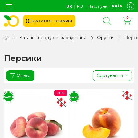
Київ
UK
∣
RU
Нас. пункт
0
КАТАЛОГ ТОВАРІВ
Каталог продуктів харчування
Фрукти
Перс
Персики
Фільтр
Сортування
-10%
СЕЗОН
СЕЗОН