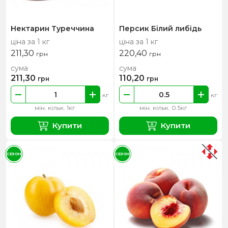
Нектарин Туреччина
Персик Білий либідь
ціна за 1 кг
ціна за 1 кг
211,30
220,40
грн
грн
сума
сума
211,30
110,20
грн
грн
кг
кг
мін. кільк. 1кг
мін. кільк. 0.5кг
Купити
Купити
СЕЗОН
СЕЗОН