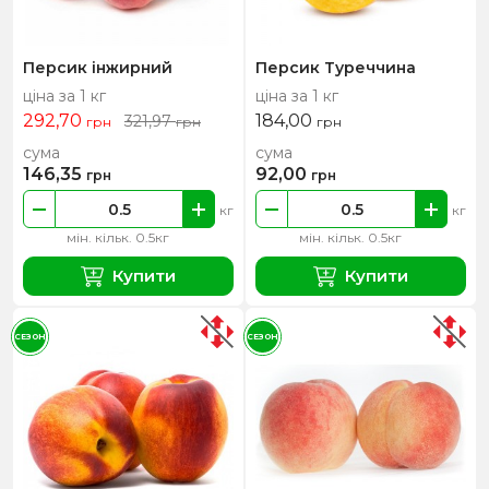
Персик інжирний
Персик Туреччина
ціна за 1 кг
ціна за 1 кг
292,70
184,00
321,97
грн
грн
грн
сума
сума
146,35
92,00
грн
грн
кг
кг
мін. кільк. 0.5кг
мін. кільк. 0.5кг
Купити
Купити
СЕЗОН
СЕЗОН