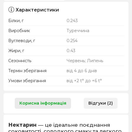
Характеристики
Білки, г
0.243
Виробник
Туреччина
Вуглеводи, г
0.254
Жири, г
0.43
Сезонність
Червень; Липень
Термін зберігання
від 4 до 6 днів
Умови зберігання
від +2 t° до +6 t°
Корисна інформація
Відгуки (2)
Нектарин
— це ідеальне поєднання
соковитості, солодкого смаку та легкого