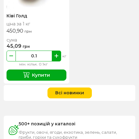
Ківі Голд
ціна за 1 кг
450,90
грн
сума
45,09
грн
кг
мін. кільк. 0.1кг
Купити
Всі новинки
500+ позицій у каталозі
Фрукти, овочі, ягоди, екзотика, зелень, салати,
гриби, горіхи та сухофрукти