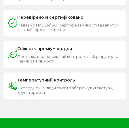
Перевірено й сертифіковано
Надаємо HACCP/ISO, сертифікати якості за запитом
та в найкоротші терміни
Свіжість-преміум щодня
Поставка щодня, вхідний контроль, відбір вручну та
чек-листи свіжості
Температурний контроль
Охолоджені склади та авто збережуть текстуру,
хруст і аромат