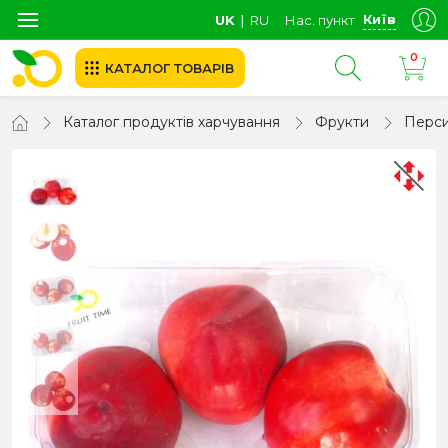
Київ
UK
∣
RU
Нас. пункт
0
КАТАЛОГ ТОВАРІВ
Каталог продуктів харчування
Фрукти
Перс