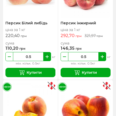
Персик Білий либідь
Персик інжирний
ціна за 1 кг
ціна за 1 кг
220,40
292,70
321,97
грн
грн
грн
сума
сума
110,20
146,35
грн
грн
кг
кг
мін. кільк. 0.5кг
мін. кільк. 0.5кг
Купити
Купити
СЕЗОН
СЕЗОН