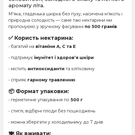
аромату літа.
М’яка, гладенька шкірка без пуху, насичена м’якоть і
природна солодкість — саме такі нектарини ми
пропонуємо у зручному фасуванні
по 500 грамів
.
✅ Користь нектарина:
• багатий на
вітаміни А, С та Е
• підтримує
імунітет і здоров’я шкіри
• містить
антиоксиданти
та клітковину
• сприяє
гарному травленню
📦 Формат упаковки:
• герметичне упакування по
500 г
• стиглі, відбірні плоди без пошкоджень
• можна зберігати у холодильнику до 7 днів
🍽️ Як вживати: