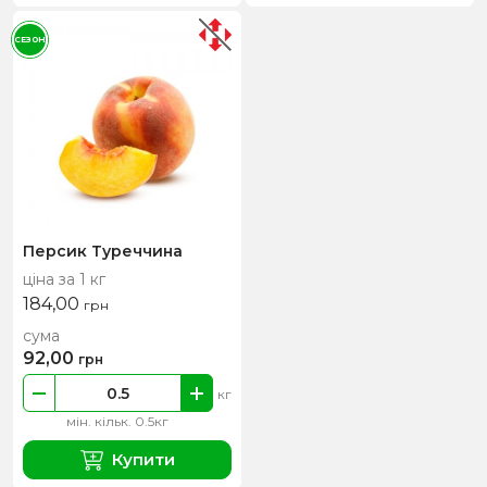
СЕЗОН
Персик Туреччина
ціна за 1 кг
184,00
грн
сума
92,00
грн
кг
мін. кільк. 0.5кг
Купити