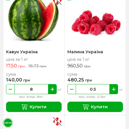
Кавун Україна
Малина Україна
ціна за 1 кг
ціна за 1 кг
17,50
960,50
18,73
грн
грн
грн
сума
сума
140,00
480,25
грн
грн
кг
кг
мін. кільк. 8кг
мін. кільк. 0.5кг
Купити
Купити
СЕЗОН