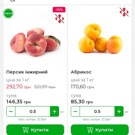
-10%
СЕЗОН
Персик інжирний
Абрикос
ціна за 1 кг
ціна за 1 кг
292,70
170,60
321,97
грн
грн
грн
сума
сума
146,35
85,30
грн
грн
кг
кг
мін. кільк. 0.5кг
мін. кільк. 0.5кг
Купити
Купити