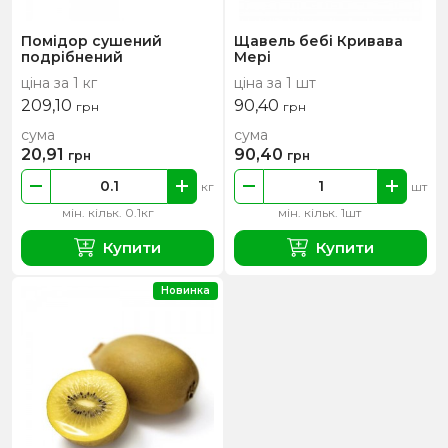
Помідор сушений
Щавель бебі Кривава
подрібнений
Мері
ціна за 1 кг
ціна за 1 шт
209,10
90,40
грн
грн
сума
сума
20,91
90,40
грн
грн
кг
шт
мін. кільк. 0.1кг
мін. кільк. 1шт
Купити
Купити
Новинка