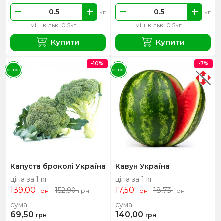
кг
кг
мін. кільк. 0.5кг
мін. кільк. 0.5кг
Купити
Купити
-10%
-7%
СЕЗОН
СЕЗОН
Капуста броколі Україна
Кавун Україна
ціна за 1 кг
ціна за 1 кг
139,00
17,50
152,90
18,73
грн
грн
грн
грн
сума
сума
69,50
140,00
грн
грн