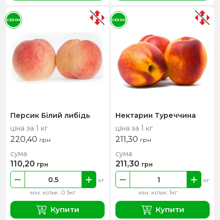
СЕЗОН
СЕЗОН
Персик Білий либідь
Нектарин Туреччина
ціна за 1 кг
ціна за 1 кг
220,40
211,30
грн
грн
сума
сума
110,20
211,30
грн
грн
кг
кг
мін. кільк. 0.5кг
мін. кільк. 1кг
Купити
Купити