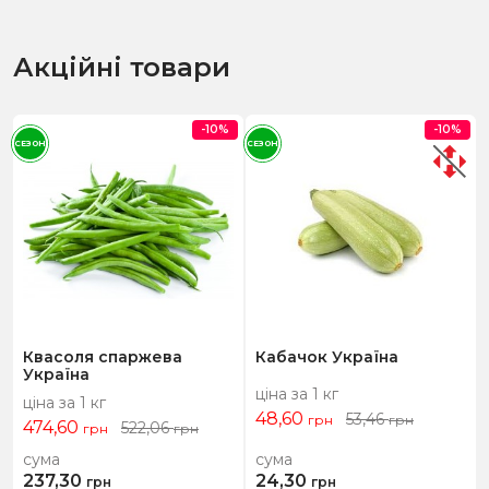
Акційні товари
-10%
-10%
СЕЗОН
СЕЗОН
Квасоля спаржева
Кабачок Україна
Україна
ціна за 1 кг
ціна за 1 кг
48,60
53,46
грн
грн
474,60
522,06
грн
грн
сума
сума
237,30
24,30
грн
грн