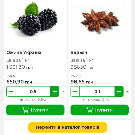
Ожина Україна
Бадьян
ціна за 1 кг
ціна за 1 кг
1 301,80
986,50
грн
грн
сума
сума
650,90
98,65
грн
грн
кг
кг
мін. кільк. 0.5кг
мін. кільк. 0.1кг
Купити
Купити
Перейти в каталог товарів