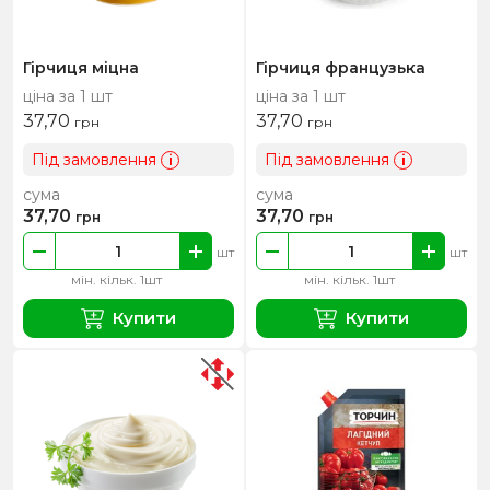
Гірчиця міцна
Гірчиця французька
ціна за 1 шт
ціна за 1 шт
37,70
37,70
грн
грн
Під замовлення
Під замовлення
i
i
сума
сума
37,70
37,70
грн
грн
шт
шт
мін. кільк. 1шт
мін. кільк. 1шт
Купити
Купити