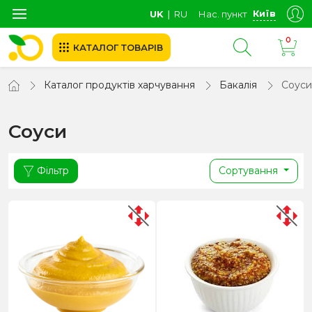
Київ
UK
∣
RU
Нас. пункт
0
КАТАЛОГ ТОВАРІВ
Каталог продуктів харчування
Бакалія
Соуси
Соуси
Фільтр
Сортування