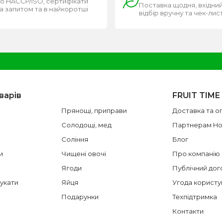
о HACCP/ISO, сертифікати
Поставка щодня, вхідний
за запитом та в найкоротші
відбір вручну та чек-лис
и
варів
FRUIT TIME
Прянощі, приправи
Доставка та о
Солодощі, мед
Партнерам H
Соління
Блог
и
Чищені овочі
Про компанію
Ягоди
Публічний дог
цукати
Яйця
Угода користу
Подарунки
Техпідтримка
Контакти