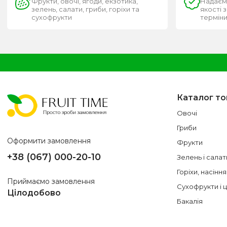
Фрукти, овочі, ягоди, екзотика,
Надаєм
зелень, салати, гриби, горіхи та
якості 
сухофрукти
термін
Каталог то
Овочі
Гриби
Оформити замовлення
Фрукти
+38 (067) 000-20-10
Зелень і салат
Горіхи, насіння
Приймаємо замовлення
Сухофрукти і 
Цілодобово
Бакалія