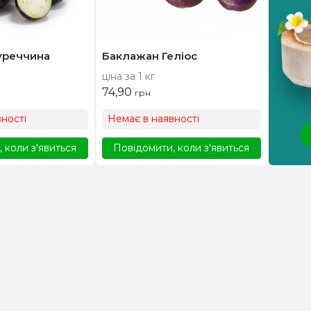
уреччина
Баклажан Геліос
ціна за 1 кг
74,90
грн
ності
Немає в наявності
 коли з'явиться
Повідомити, коли з'явиться