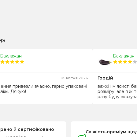
и»
Баклажан
Баклажан
Гордій
05 квітня 2026
ення привезли вчасно, гарно упаковані
важкі і м'ясисті б
свіжі. Дякую!
розміру, але я ж п
разу буду вказув
ірено й сертифіковано
Свіжість-преміум що