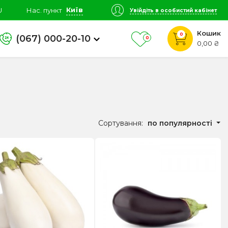
Київ
U
Нас. пункт
Увійдіть в особистий кабінет
Кошик
0
(067) 000-20-10
0
0,00 ₴
Сортування:
по популярності