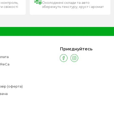
 контроль,
Охолоджені склади та авто
ти свіжості
збережуть текстуру, хруст і аромат
Приєднуйтесь
плата
oReCa
овір (оферта)
вача