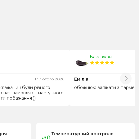
Баклажан
Емілія
17 лютого 2026
аклажани ) були різного
обожнюю запікати з пармезан
о вазі замовляв.... наступного
ати побажання ))
дня
Температурний контроль