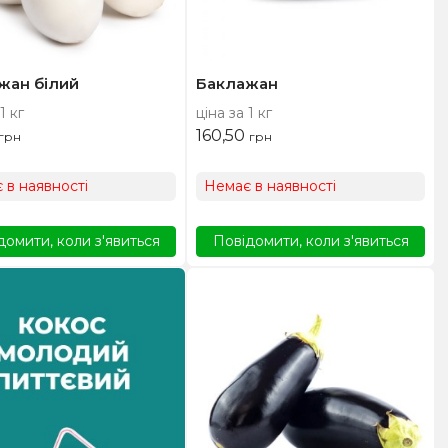
жан білий
Баклажан
1 кг
ціна за 1 кг
160,50
грн
грн
 в наявності
Немає в наявності
домити, коли з'явиться
Повідомити, коли з'явиться