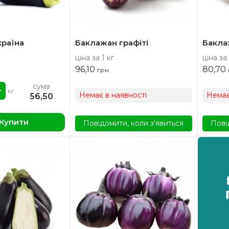
країна
Баклажан графіті
Бакла
ціна за 1 кг
ціна за 
96,10
80,70
грн
сума
кг
Немає в наявності
Немає
56,50
Купити
Повідомити, коли з'явиться
Пові