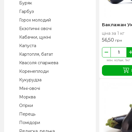
Буряк
Гарбуз
Горох молодий
Баклажан У
Екзотичні овочі
ціна за 1 кг
Кабачки, цукіні
56,50
грн
Капуста
Картопля, батат
мін. кільк. 1кг
Квасоля спаржева
Коренеплоди
Кукурудза
Міні-овочі
Морква
Огірки
Перець
Помідори
Редиска, редька