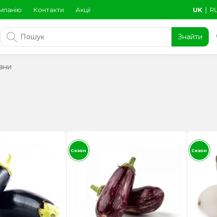
мпанію
Контакти
Акції
UK
∣
R
Знайти
ани
Сезон
Сезон