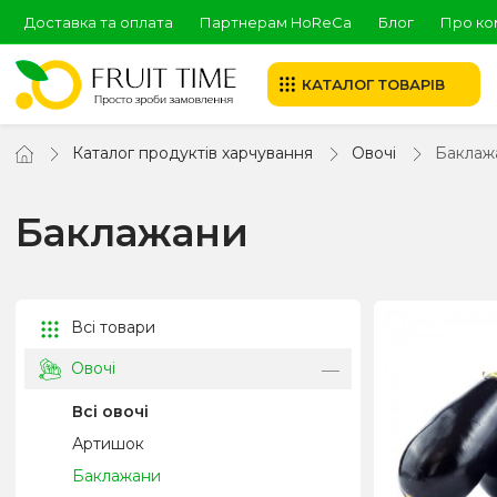
Доставка та оплата
Партнерам HoReCa
Блог
Про ко
КАТАЛОГ ТОВАРІВ
Каталог продуктів харчування
Овочі
Баклаж
Баклажани
Всі товари
Овочі
Всі овочі
Артишок
Баклажани