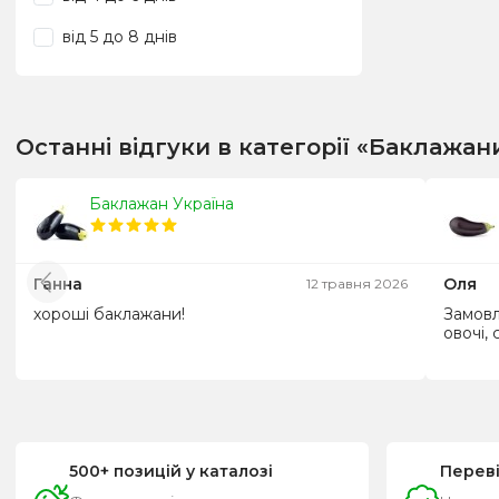
від 5 до 8 днів
Останні відгуки в категорії «Баклажан
Баклажан Україна
Ганна
Оля
12 травня 2026
хороші баклажани!
Замовл
овочі, 
500+ позицій у каталозі
Перев