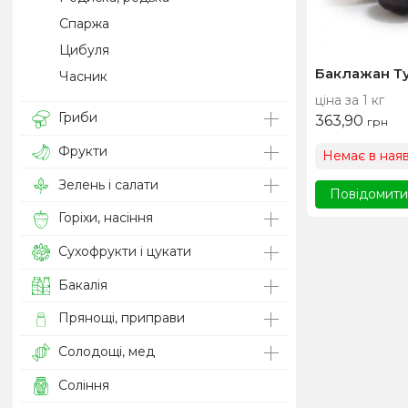
Спаржа
Цибуля
Баклажан Т
Часник
ціна за 1 кг
Гриби
363,90
грн
Фрукти
Немає в наяв
Зелень і салати
Повідомити,
Горіхи, насіння
Сухофрукти і цукати
Бакалія
Прянощі, приправи
Солодощі, мед
Соління