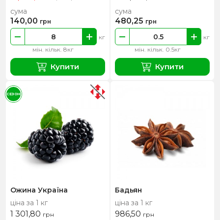
сума
сума
140,00
480,25
грн
грн
кг
кг
мін. кільк. 8кг
мін. кільк. 0.5кг
Купити
Купити
СЕЗОН
Ожина Україна
Бадьян
ціна за 1 кг
ціна за 1 кг
1 301,80
986,50
грн
грн