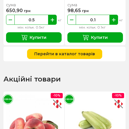
сума
сума
650,90
98,65
грн
грн
кг
кг
мін. кільк. 0.5кг
мін. кільк. 0.1кг
Купити
Купити
Перейти в каталог товарів
Акційні товари
-10%
-10%
СЕЗОН
СЕЗОН