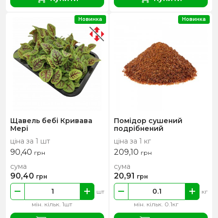
Новинка
Новинка
Щавель бебі Кривава
Помідор сушений
Мері
подрібнений
ціна за 1 шт
ціна за 1 кг
90,40
209,10
грн
грн
сума
сума
90,40
20,91
грн
грн
шт
кг
мін. кільк. 1шт
мін. кільк. 0.1кг