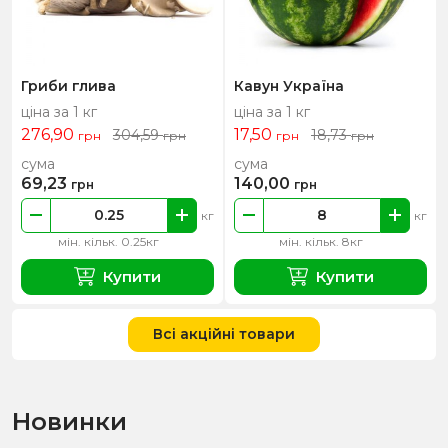
Гриби глива
Кавун Україна
ціна за 1 кг
ціна за 1 кг
276,90
17,50
304,59
18,73
грн
грн
грн
грн
сума
сума
69,23
140,00
грн
грн
кг
кг
мін. кільк. 0.25кг
мін. кільк. 8кг
Купити
Купити
Всі акційні товари
Новинки