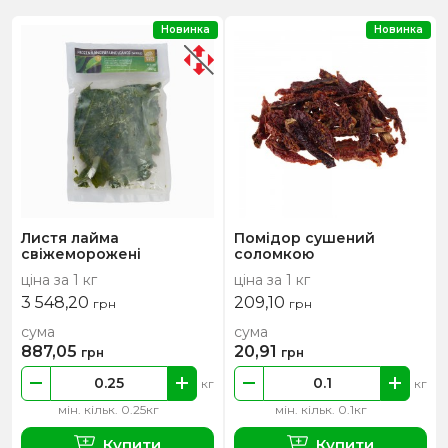
Новинка
Новинка
Листя лайма
Помідор сушений
свіжеморожені
соломкою
ціна за 1 кг
ціна за 1 кг
3 548,20
209,10
грн
грн
сума
сума
887,05
20,91
грн
грн
кг
кг
мін. кільк. 0.25кг
мін. кільк. 0.1кг
Купити
Купити