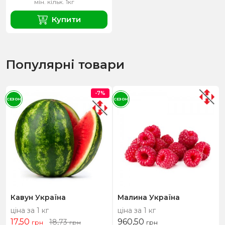
мін. кільк. 1кг
Купити
Популярні товари
-7%
СЕЗОН
СЕЗОН
Кавун Україна
Малина Україна
ціна за 1 кг
ціна за 1 кг
17,50
960,50
18,73
грн
грн
грн