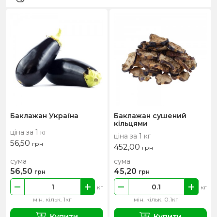
Баклажан Україна
Баклажан сушений
кільцями
ціна за 1 кг
ціна за 1 кг
56,50
грн
452,00
грн
сума
сума
56,50
45,20
грн
грн
кг
кг
мін. кільк. 1кг
мін. кільк. 0.1кг
Купити
Купити