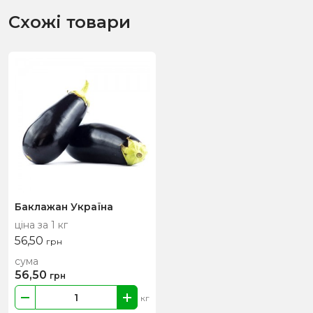
Схожі товари
Баклажан Україна
ціна за 1 кг
56,50
грн
сума
56,50
грн
кг