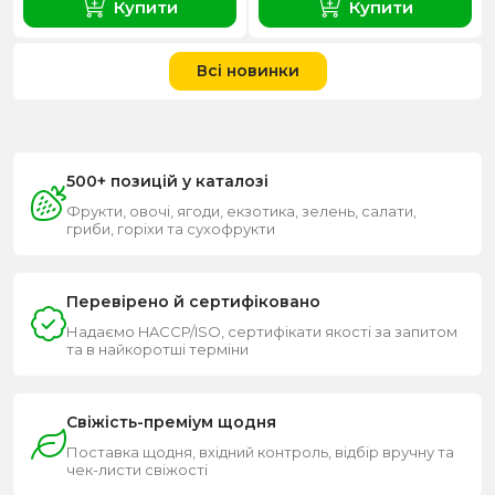
Купити
Купити
Всі новинки
500+ позицій у каталозі
Фрукти, овочі, ягоди, екзотика, зелень, салати,
гриби, горіхи та сухофрукти
Перевірено й сертифіковано
Надаємо HACCP/ISO, сертифікати якості за запитом
та в найкоротші терміни
Свіжість-преміум щодня
Поставка щодня, вхідний контроль, відбір вручну та
чек-листи свіжості