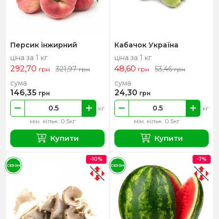
Персик інжирний
Кабачок Україна
ціна за 1 кг
ціна за 1 кг
292,70
48,60
321,97
53,46
грн
грн
грн
грн
сума
сума
146,35
24,30
грн
грн
кг
кг
мін. кільк. 0.5кг
мін. кільк. 0.5кг
Купити
Купити
-10%
-7%
СЕЗОН
СЕЗОН