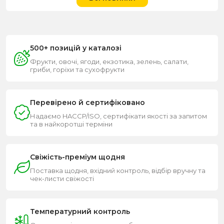
500+ позицій у каталозі
Фрукти, овочі, ягоди, екзотика, зелень, салати,
гриби, горіхи та сухофрукти
Перевірено й сертифіковано
Надаємо HACCP/ISO, сертифікати якості за запитом
та в найкоротші терміни
Свіжість-преміум щодня
Поставка щодня, вхідний контроль, відбір вручну та
чек-листи свіжості
Температурний контроль