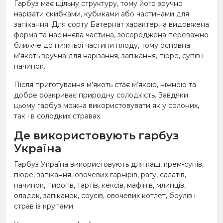
Гарбуз має щільну структуру, тому його зручно
нарізати скибками, кубиками або частинами для
запікання. Для сорту Батернат характерна видовжена
форма та насіннєва частина, зосереджена переважно
ближче до нижньої частини плоду, тому основна
м’якоть зручна для нарізання, запікання, пюре, супів і
начинок.
Після приготування м’якоть стає м’якою, ніжною та
добре розкриває природну солодкість. Завдяки
цьому гарбуз можна використовувати як у солоних,
так і в солодких стравах.
Де використовують гарбуз
Україна
Гарбуз Україна використовують для каш, крем-супів,
пюре, запікання, овочевих гарнірів, рагу, салатів,
начинок, пирогів, тартів, кексів, мафінів, млинців,
оладок, запіканок, соусів, овочевих котлет, боулів і
страв із крупами.