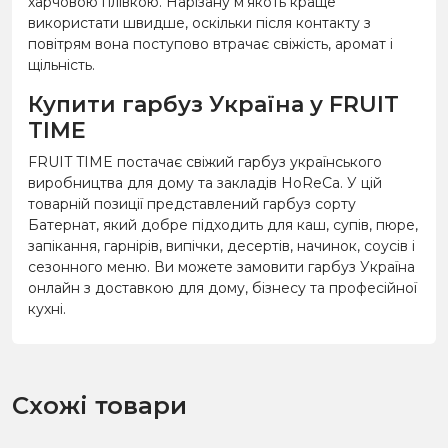
харчовою плівкою. Нарізану м’якоть краще
використати швидше, оскільки після контакту з
повітрям вона поступово втрачає свіжість, аромат і
щільність.
Купити гарбуз Україна у FRUIT
TIME
FRUIT TIME постачає свіжий гарбуз українського
виробництва для дому та закладів HoReCa. У цій
товарній позиції представлений гарбуз сорту
Батернат, який добре підходить для каш, супів, пюре,
запікання, гарнірів, випічки, десертів, начинок, соусів і
сезонного меню. Ви можете замовити гарбуз Україна
онлайн з доставкою для дому, бізнесу та професійної
кухні.
Схожі товари