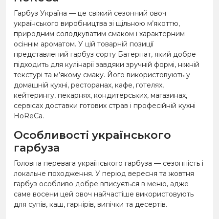
Гарбуз Україна — це свіжий сезонний овоч
українського виробництва зі щільною м’якоттю,
природним солодкуватим смаком і характерним
осіннім ароматом. У цій товарній позиції
представлений гарбуз сорту Батернат, який добре
підходить для кулінарії завдяки зручній формі, ніжній
текстурі та м’якому смаку. Його використовують у
домашній кухні, ресторанах, кафе, готелях,
кейтерингу, пекарнях, кондитерських, магазинах,
сервісах доставки готових страв і професійній кухні
HoReCa.
Особливості українського
гарбуза
Головна перевага українського гарбуза — сезонність і
локальне походження. У період вересня та жовтня
гарбуз особливо добре вписується в меню, адже
саме восени цей овоч найчастіше використовують
для супів, каш, гарнірів, випічки та десертів.