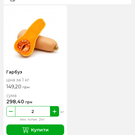
Гарбуз
ціна за 1 кг
149,20
грн
сума
298,40
грн
кг
мін. кільк. 2кг
Купити