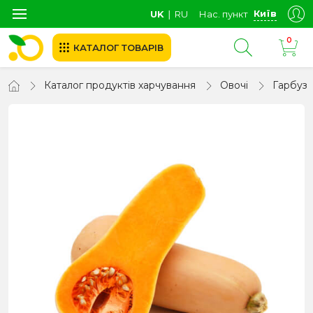
Київ
UK
∣
RU
Нас. пункт
0
КАТАЛОГ ТОВАРІВ
Каталог продуктів харчування
Овочі
Гарбуз