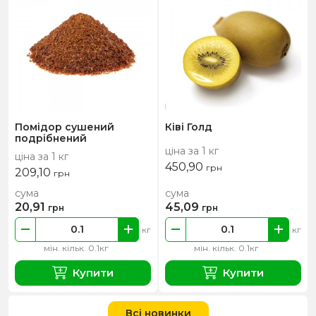
Помідор сушений
Ківі Голд
подрібнений
ціна за 1 кг
ціна за 1 кг
450,90
грн
209,10
грн
сума
сума
20,91
45,09
грн
грн
кг
кг
мін. кільк. 0.1кг
мін. кільк. 0.1кг
Купити
Купити
Всі новинки