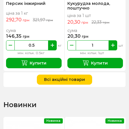
Персик інжирний
Кукурудза молода,
поштучно
ціна за 1 кг
ціна за 1 шт
292,70
321,97
грн
грн
20,30
22,33
грн
грн
сума
сума
146,35
20,30
грн
грн
кг
шт
мін. кільк. 0.5кг
мін. кільк. 1шт
Купити
Купити
Всі акційні товари
Новинки
Новинка
Новинка