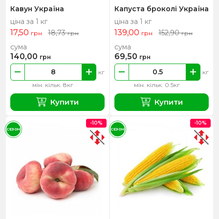
Кавун Україна
Капуста броколі Україна
ціна за 1 кг
ціна за 1 кг
17,50
139,00
18,73
152,90
грн
грн
грн
грн
сума
сума
140,00
69,50
грн
грн
кг
кг
мін. кільк. 8кг
мін. кільк. 0.5кг
Купити
Купити
-10%
-10%
СЕЗОН
СЕЗОН