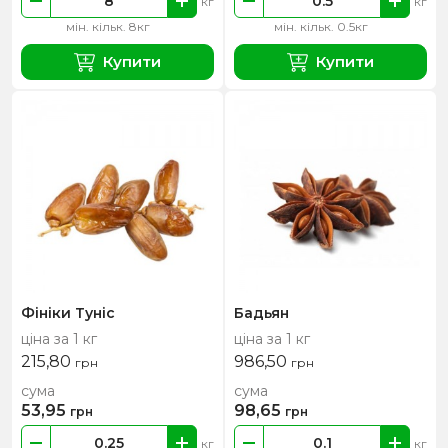
кг
кг
мін. кільк. 8кг
мін. кільк. 0.5кг
Купити
Купити
Фініки Туніс
Бадьян
ціна за 1 кг
ціна за 1 кг
215,80
986,50
грн
грн
сума
сума
53,95
98,65
грн
грн
кг
кг