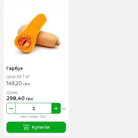
Гарбуз
ціна за 1 кг
149,20
грн
сума
298,40
грн
кг
мін. кільк. 2кг
Купити