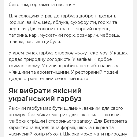
беконом, горіхами та насінням.
Для солодких страв до гарбуза добре підходять
кориця, ваніль, мед, яблука, сухофрукти, горіхи та
вершки. Для солоних страв — чорний перець,
паприка, карі, мускатний горіх, розмарин, чебрець,
шавлія, часник і цибуля.
У крем-супах гарбуз створює ніжну текстуру. У кашах
додає природну солодкість. У запіканні добре
тримає форму. У випічці робить тісто або начинку
м’якшими та ароматнішими. У ресторанній подачі
додає страві теплий сезонний колір.
Як вибрати якісний
український гарбуз
Якісний гарбуз має бути щільним, важким для свого
розміру, без м’яких мокрих ділянок, гнилі, плісняви,
глибоких тріщин і стороннього запаху. Для Батерната
характерна видовжена форма, щільна шкірка та
насичений колір м’якоті. Шкірка може мати природну