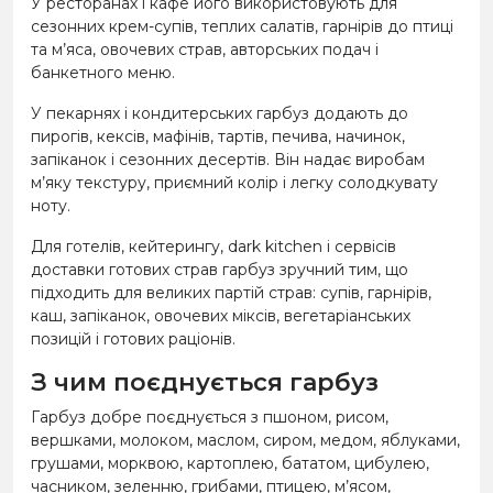
У ресторанах і кафе його використовують для
сезонних крем-супів, теплих салатів, гарнірів до птиці
та м’яса, овочевих страв, авторських подач і
банкетного меню.
У пекарнях і кондитерських гарбуз додають до
пирогів, кексів, мафінів, тартів, печива, начинок,
запіканок і сезонних десертів. Він надає виробам
м’яку текстуру, приємний колір і легку солодкувату
ноту.
Для готелів, кейтерингу, dark kitchen і сервісів
доставки готових страв гарбуз зручний тим, що
підходить для великих партій страв: супів, гарнірів,
каш, запіканок, овочевих міксів, вегетаріанських
позицій і готових раціонів.
З чим поєднується гарбуз
Гарбуз добре поєднується з пшоном, рисом,
вершками, молоком, маслом, сиром, медом, яблуками,
грушами, морквою, картоплею, бататом, цибулею,
часником, зеленню, грибами, птицею, м’ясом,