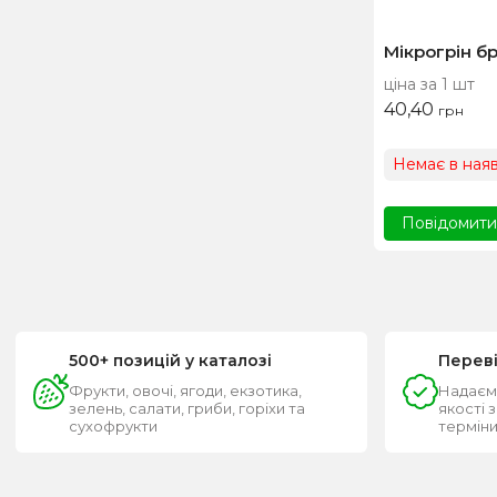
Мікрогрін бр
ціна за 1 шт
40,40
грн
Немає в наяв
Повідомити,
500+ позицій у каталозі
Перев
Фрукти, овочі, ягоди, екзотика,
Надаєм
зелень, салати, гриби, горіхи та
якості 
сухофрукти
термін