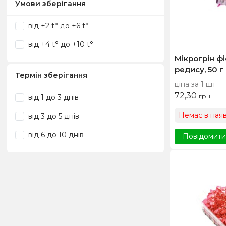
Умови зберігання
від +2 t° до +6 t°
від +4 t° до +10 t°
Мікрогрін ф
редису, 50 г
Термін зберігання
ціна за 1 шт
72,30
грн
від 1 до 3 днів
Немає в наяв
від 3 до 5 днів
від 6 до 10 днів
Повідомити,