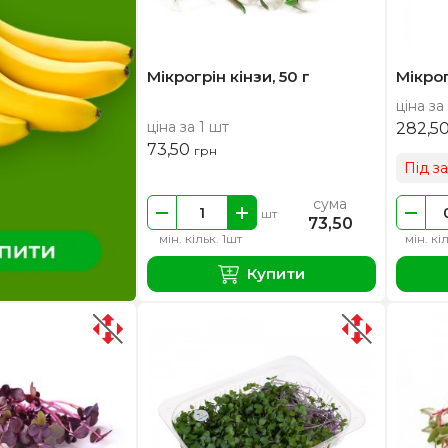
Мікрогрін кінзи, 50 г
Мікрог
ціна за 
ціна за 1 шт
282,5
73,50
грн
Під з
сума
шт
73,50
мін. кільк. 1шт
мін. кі
Купити