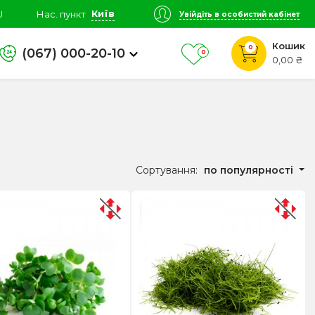
Київ
U
Нас. пункт
Увійдіть в особистий кабінет
Кошик
0
(067) 000-20-10
0
0,00 ₴
Сортування:
по популярності