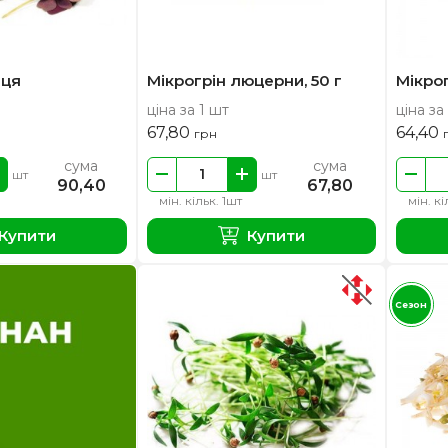
иця
Мікрогрін люцерни, 50 г
Мікрог
ціна за 1 шт
ціна за
67,80
64,40
грн
сума
сума
шт
шт
90,40
67,80
мін. кільк. 1шт
мін. кі
Купити
Купити
Сезон