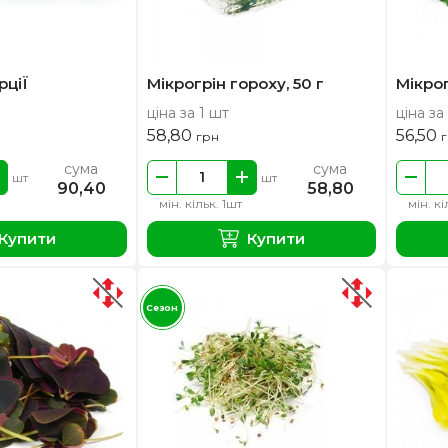
рціЇ
Мікрогрін гороху, 50 г
Мікрог
ціна за 1 шт
ціна за
58,80
56,50
грн
сума
сума
шт
шт
90,40
58,80
мін. кільк. 1шт
мін. кі
Купити
Купити
Сезон