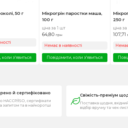
околі, 50 г
Мікрогрін паростки маша,
Мікрог
100 г
250 г
ціна за 1 шт
ціна за
64,80
107,71
грн
ності
Немає в наявності
Немає
 коли з'явиться
Повідомити, коли з'явиться
Пові
ірено й сертифіковано
Свіжість-преміум що
о HACCP/ISO, сертифікати
Поставка щодня, вхідний
за запитом та в найкоротші
відбір вручну та чек-лис
и