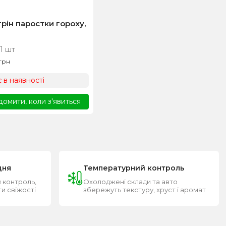
рін паростки гороху,
 1 шт
грн
 в наявності
домити, коли з'явиться
дня
Температурний контроль
 контроль,
Охолоджені склади та авто
ти свіжості
збережуть текстуру, хруст і аромат