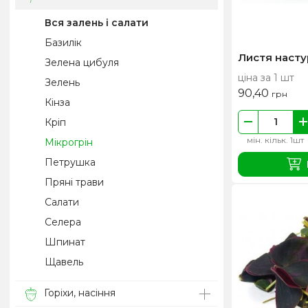
Вся залень і салати
Базилік
Листя насту
Зелена цибуля
ціна за 1 шт
Зелень
90,40
грн
Кінза
Кріп
мін. кільк. 1шт
Мікрогрін
Петрушка
Пряні трави
Салати
Селера
Шпинат
Щавель
Горіхи, насіння