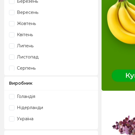
Березень
Вересень
Жовтень
Квітень
Липень
Листопад
Серпень
Травень
Виробник
Червень
Голандія
Нідерланди
Україна