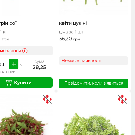
рін сої
Квіти цукіні
1 кг
ціна за 1 шт
0
36,20
грн
грн
амовлення
i
Немає в наявності
сума
кг
28,25
льк. 0.1кг
Купити
Повідомити, коли з'явиться