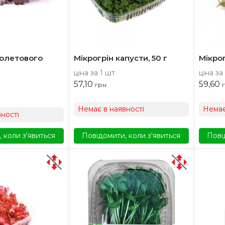
іолетового
Мікрогрін капусти, 50 г
Мікрог
ціна за 1 шт
ціна за
57,10
59,60
грн
Немає в наявності
Немає
ності
 коли з'явиться
Повідомити, коли з'явиться
Пові