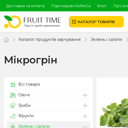
Доставка та оплата
Партнерам HoReCa
Блог
Про ко
КАТАЛОГ ТОВАРІВ
Каталог продуктів харчування
Зелень і салати
Мікрогрін
Всі товари
Овочі
Гриби
Фрукти
Зелень і салати