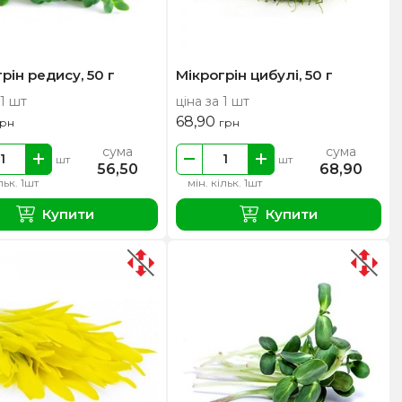
рін редису, 50 г
Мікрогрін цибулі, 50 г
 1 шт
ціна за 1 шт
68,90
грн
грн
сума
сума
шт
шт
56,50
68,90
льк. 1шт
мін. кільк. 1шт
Купити
Купити