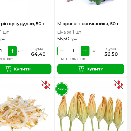
рін кукурудзи, 50 г
Мікрогрін соняшника, 50 г
 1 шт
ціна за 1 шт
56,50
грн
грн
сума
сума
шт
шт
64,40
56,50
льк. 1шт
мін. кільк. 1шт
Купити
Купити
Сезон