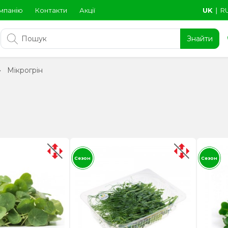
мпанію
Контакти
Акції
UK
∣
R
Знайти
Мікрогрін
Сезон
Сезон