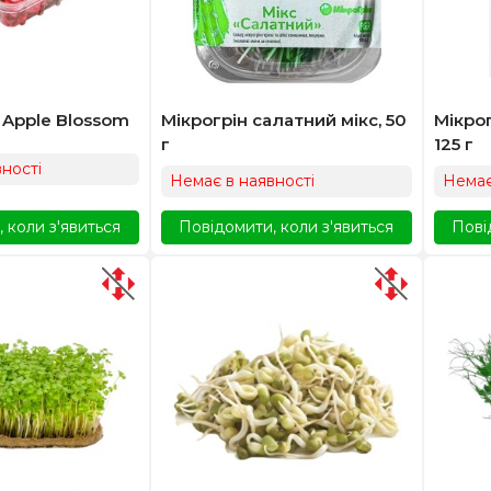
 Apple Blossom
Мікрогрін салатний мікс, 50
Мікрог
г
125 г
ності
Немає в наявності
Немає
 коли з'явиться
Повідомити, коли з'явиться
Пові