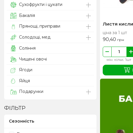
Сухофрукти і цукати
Бакалія
Листя кисл
Прянощі, приправи
ціна за 1 шт
Солодощі, мед
90,40
грн
Соління
Чищені овочі
мін. кільк. 1шт
Ягоди
Яйця
Подарунки
ФІЛЬТР
Сезонність