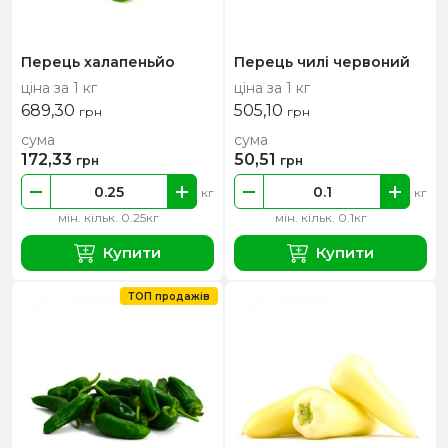
Перець халапеньйо
Перець чилі червоний
ціна за 1 кг
ціна за 1 кг
689,30
505,10
грн
грн
сума
сума
172,33
50,51
грн
грн
кг
кг
мін. кільк. 0.25кг
мін. кільк. 0.1кг
Купити
Купити
ТОП продажів