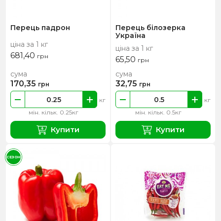
Перець падрон
Перець білозерка
Україна
ціна за 1 кг
ціна за 1 кг
681,40
грн
65,50
грн
сума
сума
170,35
32,75
грн
грн
кг
кг
мін. кільк. 0.25кг
мін. кільк. 0.5кг
Купити
Купити
СЕЗОН