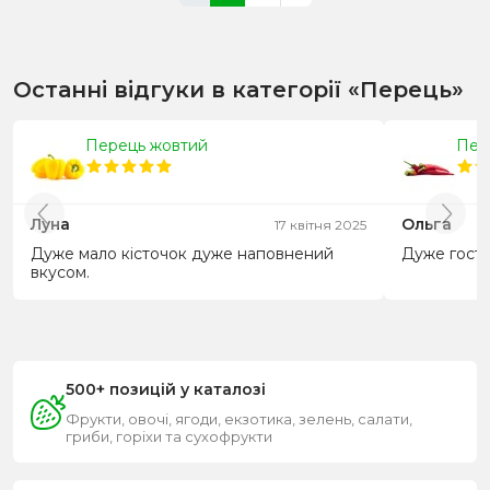
Останні відгуки в категорії «Перець»
Перець жовтий
Пер
Луна
Ольга
17 квітня 2025
Дуже мало кісточок дуже наповнений
Дуже гостр
вкусом.
500+ позицій у каталозі
Фрукти, овочі, ягоди, екзотика, зелень, салати,
гриби, горіхи та сухофрукти