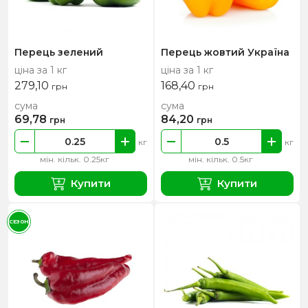
Перець зелений
Перець жовтий Україна
ціна за 1 кг
ціна за 1 кг
279,10
168,40
грн
грн
сума
сума
69,78
84,20
грн
грн
кг
кг
мін. кільк. 0.25кг
мін. кільк. 0.5кг
Купити
Купити
СЕЗОН