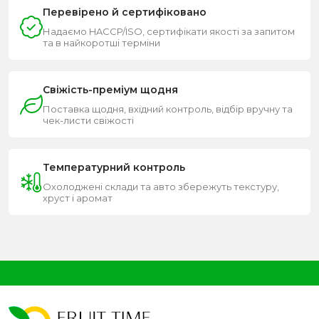
Перевірено й сертифіковано
Надаємо HACCP/ISO, сертифікати якості за запитом
та в найкоротші терміни
Свіжість-преміум щодня
Поставка щодня, вхідний контроль, відбір вручну та
чек-листи свіжості
Температурний контроль
Охолоджені склади та авто збережуть текстуру,
хруст і аромат