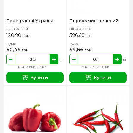
Перець капі Україна
Перець чилі зелений
ціна за 1 кг
ціна за 1 кг
120,90
596,60
грн
грн
сума
сума
60,45
59,66
грн
грн
кг
кг
мін. кільк. 0.5кг
мін. кільк. 0.1кг
Купити
Купити