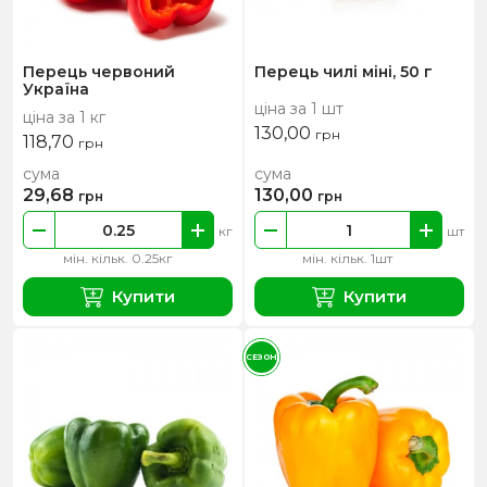
Перець червоний
Перець чилі міні, 50 г
Україна
ціна за 1 шт
ціна за 1 кг
130,00
грн
118,70
грн
сума
сума
29,68
130,00
грн
грн
кг
шт
мін. кільк. 0.25кг
мін. кільк. 1шт
Купити
Купити
СЕЗОН