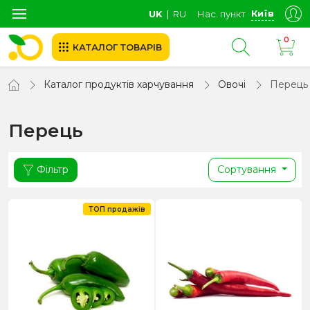
Київ
UK
∣
RU
Нас. пункт
0
КАТАЛОГ ТОВАРІВ
Каталог продуктів харчування
Овочі
Перець
Перець
Фільтр
Сортування
ТОП продажів