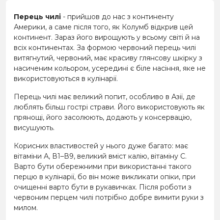
Перець чилі
- прийшов до нас з континенту
Америки, а саме після того, як Колумб відкрив цей
континент. Зараз його вирощують у всьому світі й на
всіх континентах. За формою червоний перець чилі
витягнутий, червоний, має красиву глянсову шкірку з
насиченим кольором, усередині є біле насіння, яке не
використовуються в кулінарії.
Перець чилі має великий попит, особливо в Азії, де
люблять більш гострі страви. Його використовують як
прянощі, його засолюють, додають у консервацію,
висушують.
Корисних властивостей у нього дуже багато: має
вітаміни А, В1–В9, великий вміст калію, вітаміну С.
Варто бути обережними при використанні такого
перцю в кулінарії, бо він може викликати опіки, при
очищенні варто бути в рукавичках. Після роботи з
червоним перцем чилі потрібно добре вимити руки з
милом.