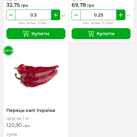
32,75
69,78
грн
грн
кг
кг
мін. кільк. 0.5кг
мін. кільк. 0.25кг
Купити
Купити
СЕЗОН
Перець капі Україна
ціна за 1 кг
120,90
грн
сума