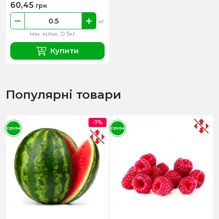
60,45
грн
кг
мін. кільк. 0.5кг
Купити
Популярні товари
-7%
СЕЗОН
СЕЗОН