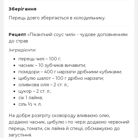
Зберігання
Перець довго зберігається в холодильнику.
Рецепт
«Пікантний соус чилі» - чудове доповненням
до страв
Інгредієнти:
перець чилі – 100 г;
часник – 10 зубчиків вичавити;
помідори – 400 г нарізати дрібними кубиками;
цибулю шалот – 100 г дрібно нарізати;
оливкова олія – 2 ст. л.;
цукор – 2 ст. л.;
сік 1 лайма;
сіль ½ ч. л.
На добре розігріту сковороду вливаємо олію,
додаємо часник, цибулю і по черзі додаємо червоний
перець, томати, сік лайма й спеції, обсмажуємо до
загустіння.