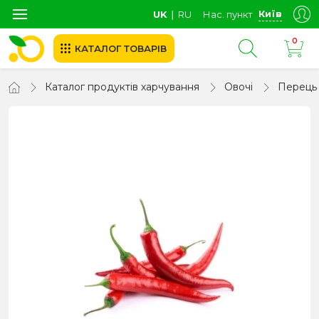
Київ
UK
∣
RU
Нас. пункт
0
КАТАЛОГ ТОВАРІВ
Каталог продуктів харчування
Овочі
Перець