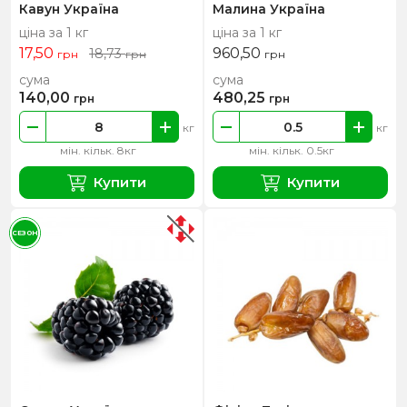
Кавун Україна
Малина Україна
ціна за 1 кг
ціна за 1 кг
17,50
960,50
18,73
грн
грн
грн
сума
сума
140,00
480,25
грн
грн
кг
кг
мін. кільк. 8кг
мін. кільк. 0.5кг
Купити
Купити
СЕЗОН