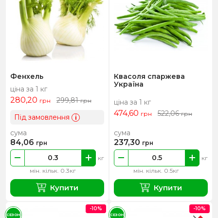
Фенхель
Квасоля спаржева
Україна
ціна за 1 кг
280,20
299,81
грн
грн
ціна за 1 кг
474,60
522,06
грн
грн
Під замовлення
i
сума
сума
84,06
237,30
грн
грн
кг
кг
мін. кільк. 0.3кг
мін. кільк. 0.5кг
Купити
Купити
-10%
-10%
СЕЗОН
СЕЗОН