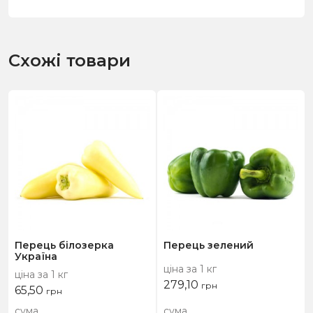
Схожі товари
Перець білозерка
Перець зелений
Україна
ціна за 1 кг
ціна за 1 кг
279,10
грн
65,50
грн
сума
сума