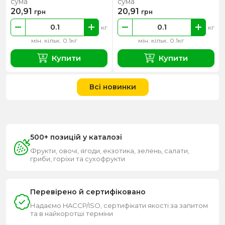
сума
сума
20,91
20,91
грн
грн
кг
кг
мін. кільк. 0.1кг
мін. кільк. 0.1кг
Купити
Купити
Всі новинки
500+ позицій у каталозі
Фрукти, овочі, ягоди, екзотика, зелень, салати,
гриби, горіхи та сухофрукти
Перевірено й сертифіковано
Надаємо HACCP/ISO, сертифікати якості за запитом
та в найкоротші терміни