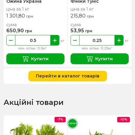
Ожина Україна
Фініки Туніс
ціна за 1 кг
ціна за 1 кг
1 301,80
215,80
грн
грн
сума
сума
650,90
53,95
грн
грн
кг
кг
мін. кільк. 0.5кг
мін. кільк. 0.25кг
Купити
Купити
Перейти в каталог товарів
Акційні товари
-7%
-10%
СЕЗОН