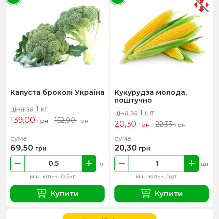
Капуста броколі Україна
Кукурудза молода,
поштучно
ціна за 1 кг
ціна за 1 шт
139,00
152,90
грн
грн
20,30
22,33
грн
грн
сума
сума
69,50
20,30
грн
грн
кг
шт
мін. кільк. 0.5кг
мін. кільк. 1шт
Купити
Купити