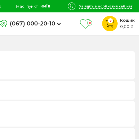
Київ
U
Нас. пункт
Увійдіть в особистий кабінет
Кошик
0
(067) 000-20-10
0
0,00 ₴