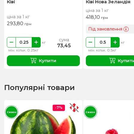
Ківі
Ківі Нова Зеландія
ціна за 1 кг
ціна за 1 кг
418,10
грн
293,80
грн
Під замовлення
i
сума
кг
кг
73,45
мін. кільк. 0.25кг
мін. кільк. 0.5кг
Купити
Купит
Популярні товари
-7%
Сезон
Сезон