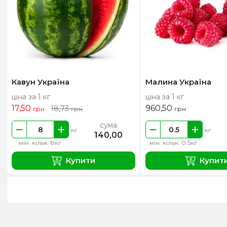
Кавун Україна
Малина Україна
ціна за 1 кг
ціна за 1 кг
17,50
960,50
18,73
грн
грн
грн
сума
кг
кг
140,00
мін. кільк. 8кг
мін. кільк. 0.5кг
Купити
Купит