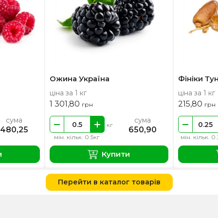
Ожина Україна
Фініки Тун
ціна за 1 кг
ціна за 1 кг
1 301,80
215,80
грн
грн
сума
сума
кг
480,25
650,90
мін. кільк. 0.5кг
мін. кільк. 0
и
Купити
Перейти в каталог товарів