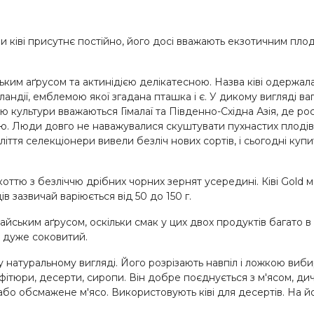
и ківі присутнє постійно, його досі вважають екзотичним пло
ьким аґрусом та актинідією делікатесною. Назва ківі одержала
ландії, емблемою якої згадана пташка і є. У дикому вигляді ва
ю культури вважаються Гімалаї та Південно-Східна Азія, де рос
. Люди довго не наважувалися скуштувати пухнастих плодів,
ліття селекціонери вивели безліч нових сортів, і сьогодні куп
оттю з безліччю дрібних чорних зернят усередині. Ківі Gold м
 зазвичай варіюється від 50 до 150 г.
йським аґрусом, оскільки смак у цих двох продуктів багато в 
а дуже соковитий.
 у натуральному вигляді. Його розрізають навпіл і ложкою виб
ітюри, десерти, сиропи. Він добре поєднується з м'ясом, дич
 обсмажене м'ясо. Використовують ківі для десертів. На його