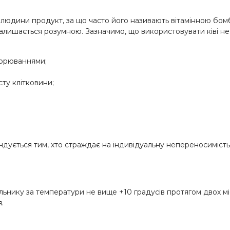
я людини продукт, за що часто його називають вітамінною бом
лд залишається розумною. Зазначимо, що використовувати ківі н
ворюваннями;
ту клітковини;
ндується тим, хто страждає на індивідуальну непереносимість
ильнику за температури не вище +10 градусів протягом двох мі
.