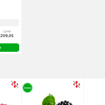
сума
209,05
и
Сезон