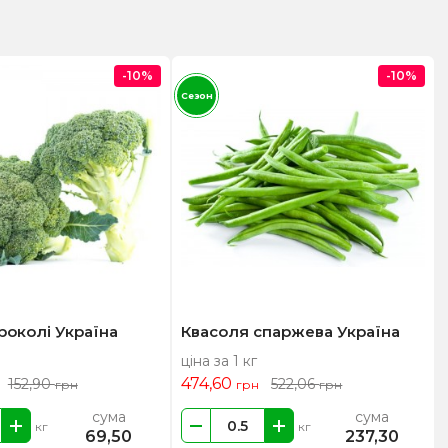
-10%
-10%
Сезон
роколі Україна
Квасоля спаржева Україна
ціна за 1 кг
474,60
152,90
522,06
грн
грн
грн
сума
сума
кг
кг
69,50
237,30