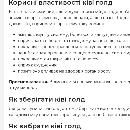
Корисні властивості ківі голд
Ківі не тільки смачний, але й дуже корисний для здоров'
вітамінів в організмі слід поповнювати, а ціна на ківі Го
давно. Плід приносить організму таку користь:
зміцнює імунну систему, бореться із застудними зах
сприяє загоєнню ран та швидкому засвоєнню заліза;
покращує процес травлення за рахунок високого вміс
запобігає захворюванням серцево-судинної системи;
покращує стан шкіри, нігтів та волосся;
сприяє схуднення;
позитивно впливає на здоров'я органів зору.
Протипоказання.
Відмовитися від вживання ківі рекоме
штук на день.
Як зберігати ківі голд
Якщо ви купили ківі Голд оптом, зберігайте його в холод
холодильнику вони теж «проживуть», але не більше тижня
Як вибрати ківі голд