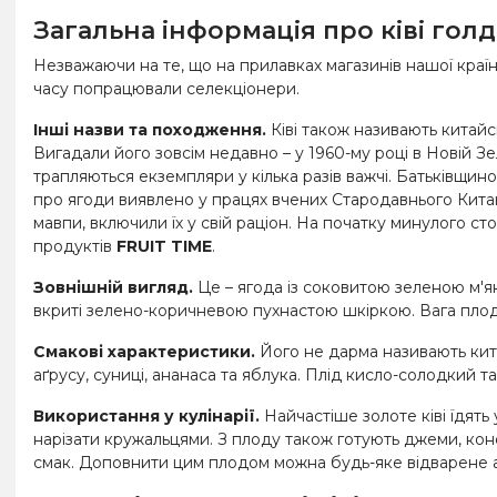
Загальна інформація про ківі голд
Незважаючи на те, що на прилавках магазинів нашої країн
часу попрацювали селекціонери.
Інші назви та походження.
Ківі також називають китайс
Вигадали його зовсім недавно – у 1960-му році в Новій Зе
трапляються екземпляри у кілька разів важчі. Батьківщино
про ягоди виявлено у працях вчених Стародавнього Китаю
мавпи, включили їх у свій раціон. На початку минулого сто
продуктів
FRUIT TIME
.
Зовнішній вигляд.
Це – ягода із соковитою зеленою м'як
вкриті зелено-коричневою пухнастою шкіркою. Вага плодів
Смакові характеристики.
Його не дарма називають кита
аґрусу, суниці, ананаса та яблука. Плід кисло-солодкий т
Використання у кулінарії.
Найчастіше золоте ківі їдять
нарізати кружальцями. З плоду також готують джеми, конф
смак. Доповнити цим плодом можна будь-яке відварене або