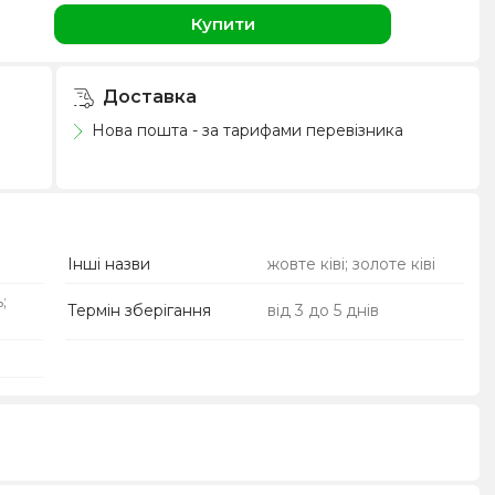
н
Купити
Доставка
Нова пошта - за тарифами перевізника
Інші назви
жовте ківі; золоте ківі
;
Термін зберігання
від 3 до 5 днів