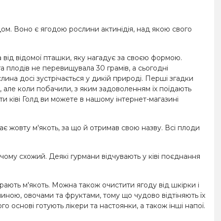
дом. Воно є ягодою рослини актинідія, над якою свого
 від відомої пташки, яку нагадує за своєю формою.
га плодів не перевищувала 30 грамів, а сьогодні
лина досі зустрічається у дикій природі. Перші згадки
 але коли побачили, з яким задоволенням їх поїдають
ити ківі Голд ви можете в нашому інтернет-магазині
ає жовту м'якоть, за що й отримав свою назву. Всі плоди
чому схожий. Деякі гурмани відчувають у ківі поєднання
ирають м'якоть. Можна також очистити ягоду від шкірки і
иною, овочами та фруктами, тому що чудово відтіняють їх
 основі готують лікери та настоянки, а також інші напої.