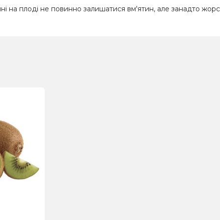
на плоді не повинно залишатися вм'ятин, але занадто жорст