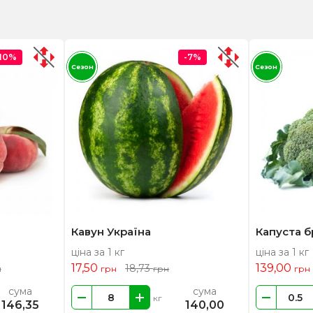
-10%
-7%
Сезон
Сезон
Кавун Україна
Капуста б
ціна за 1 кг
ціна за 1 кг
17,50
139,00
18,73
н
грн
грн
грн
сума
сума
кг
146,35
140,00