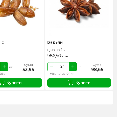
іс
Бадьян
ціна за 1 кг
986,50
грн
сума
сума
кг
кг
53,95
98,65
.25кг
мін. кільк. 0.1кг
Купити
Купити