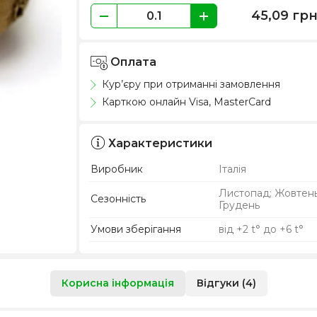
45,09
гр
Оплата
Кур’єру при отриманні замовлення
Карткою онлайн Visa, MasterCard
Характеристики
Виробник
Італія
Листопад; Жовтень
Сезонність
Грудень
Умови зберігання
від +2 t° до +6 t°
Корисна інформація
Відгуки (4)