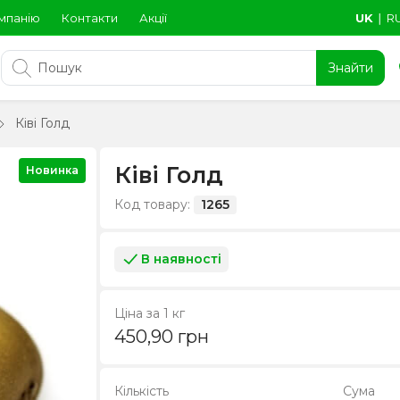
мпанію
Контакти
Акції
UK
∣
R
Знайти
Ківі Голд
Ківі Голд
Новинка
Код товару:
1265
В наявності
Ціна за 1 кг
450,90
грн
Кількість
Сума