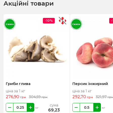
Акційні товари
-10%
Сезон
Сезон
Гриби глива
Персик інжирний
ціна за 1 кг
ціна за 1 кг
276,90
292,70
304,59
321,97
грн
грн
грн
гр
сума
кг
кг
69,23