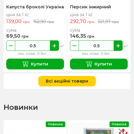
Капуста броколі Україна
Персик інжирний
ціна за 1 кг
ціна за 1 кг
139,00
292,70
152,90
321,97
грн
грн
грн
грн
сума
сума
69,50
146,35
грн
грн
кг
кг
мін. кільк. 0.5кг
мін. кільк. 0.5кг
Купити
Купити
Всі акційні товари
Новинки
Новинка
Новинка