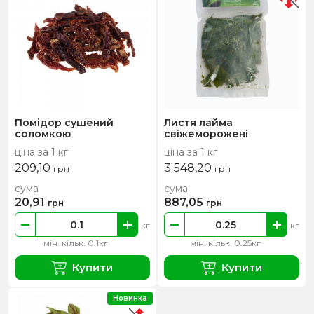
Помідор сушений
Листя лайма
соломкою
свіжеморожені
ціна за 1 кг
ціна за 1 кг
209,10
3 548,20
грн
грн
сума
сума
20,91
887,05
грн
грн
кг
кг
мін. кільк. 0.1кг
мін. кільк. 0.25кг
Купити
Купити
Новинка