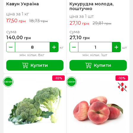
Кавун Україна
Кукурудза молода,
поштучно
ціна за 1 кг
ціна за 1 шт
17,50
18,73
грн
грн
27,10
29,81
грн
грн
сума
сума
140,00
27,10
грн
грн
кг
шт
мін. кільк. 8кг
мін. кільк. 1шт
Купити
Купити
-10%
-10%
СЕЗОН
СЕЗОН