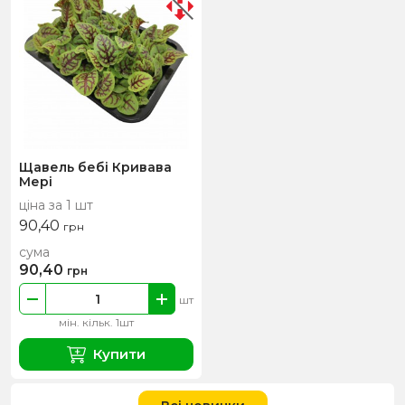
Щавель бебі Кривава
Мері
ціна за 1 шт
90,40
грн
сума
90,40
грн
шт
мін. кільк. 1шт
Купити