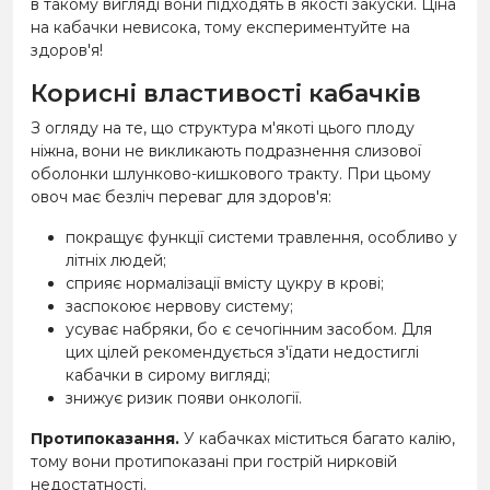
в такому вигляді вони підходять в якості закуски. Ціна
на кабачки невисока, тому експериментуйте на
здоров'я!
Корисні властивості кабачків
З огляду на те, що структура м'якоті цього плоду
ніжна, вони не викликають подразнення слизової
оболонки шлунково-кишкового тракту. При цьому
овоч має безліч переваг для здоров'я:
покращує функції системи травлення, особливо у
літніх людей;
сприяє нормалізації вмісту цукру в крові;
заспокоює нервову систему;
усуває набряки, бо є сечогінним засобом. Для
цих цілей рекомендується з'їдати недостиглі
кабачки в сирому вигляді;
знижує ризик появи онкології.
Протипоказання.
У кабачках міститься багато калію,
тому вони протипоказані при гострій нирковій
недостатності.