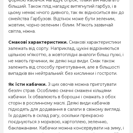
більший. Також плід нагадує витягнутий гарбуз, і в
цьому немає нічого дивного, так як відноситься він до
сімейства Гарбузові. Відтінок може бути зеленим,
жовтим, чорно-зеленим і білим. М'якоть зазвичай
світла, ніжна.
Смакові характеристики.
Смакові характеристики
залежать від сорту. Наприклад, цукіні відрізняються
щільною м'якоттю, а жовтоплідні аналоги більш пухкі, і
не мають гірчинки, як деякі інші види. Смак також
залежить від способу приготування, але в більшості
випадків він нейтральний: без кислинки і гостроти.
Як їсти кабачки.
З цих овочів можна приготувати
безліч страв. Особливо смачні смажені кільцями
кабачки. Їх обвалюють в борошні і смажать з обох
сторін в рослинному маслі. Деякі види кабачків
підходять для додавання в салати в свіжому вигляді.
Їх додають в склад рагу, оскільки прекрасно
поєднуються з морквою, картоплею, зеленню,
баклажанами. Кабачки можна консервувати на зиму, і