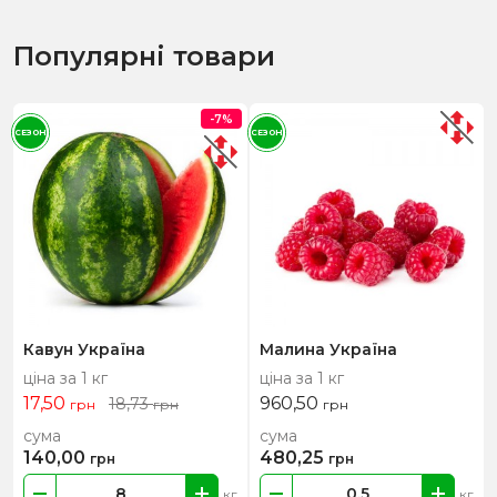
Популярні товари
-7%
СЕЗОН
СЕЗОН
Кавун Україна
Малина Україна
ціна за 1 кг
ціна за 1 кг
17,50
960,50
18,73
грн
грн
грн
сума
сума
140,00
480,25
грн
грн
кг
кг