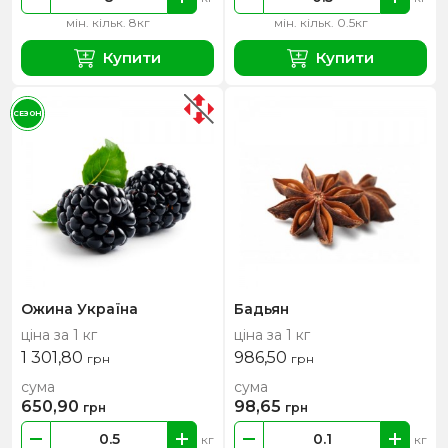
мін. кільк. 8кг
мін. кільк. 0.5кг
Купити
Купити
СЕЗОН
Ожина Україна
Бадьян
ціна за 1 кг
ціна за 1 кг
1 301,80
986,50
грн
грн
сума
сума
650,90
98,65
грн
грн
кг
кг