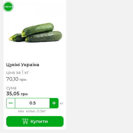
СЕЗОН
Цукіні Україна
ціна за 1 кг
70,10
грн
сума
35,05
грн
кг
мін. кільк. 0.5кг
Купити