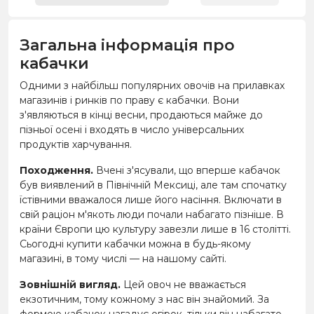
Загальна інформація про
кабачки
Одними з найбільш популярних овочів на прилавках
магазинів і ринків по праву є кабачки. Вони
з'являються в кінці весни, продаються майже до
пізньої осені і входять в число універсальних
продуктів харчування.
Походження.
Вчені з'ясували, що вперше кабачок
був виявлений в Північній Мексиці, але там спочатку
їстівними вважалося лише його насіння. Включати в
свій раціон м'якоть люди почали набагато пізніше. В
країни Європи цю культуру завезли лише в 16 столітті.
Сьогодні купити кабачки можна в будь-якому
магазині, в тому числі — на нашому сайті.
Зовнішній вигляд.
Цей овоч не вважається
екзотичним, тому кожному з нас він знайомий. За
формою кабачок нагадує огірок, тільки він набагато