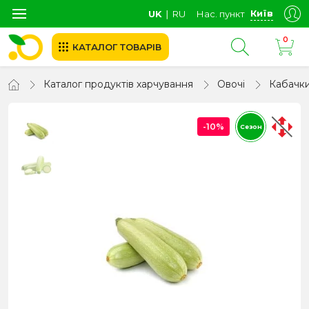
Київ
UK
∣
RU
Нас. пункт
0
КАТАЛОГ ТОВАРІВ
Каталог продуктів харчування
Овочі
Кабачки,
-10%
Сезон