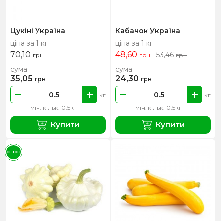
Цукіні Україна
Кабачок Україна
ціна за 1 кг
ціна за 1 кг
70,10
48,60
53,46
грн
грн
грн
сума
сума
35,05
24,30
грн
грн
кг
кг
мін. кільк. 0.5кг
мін. кільк. 0.5кг
Купити
Купити
СЕЗОН