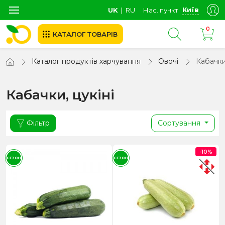
Київ
UK
∣
RU
Нас. пункт
0
КАТАЛОГ ТОВАРІВ
Каталог продуктів харчування
Овочі
Кабачки,
Кабачки, цукіні
Фільтр
Сортування
-10%
СЕЗОН
СЕЗОН