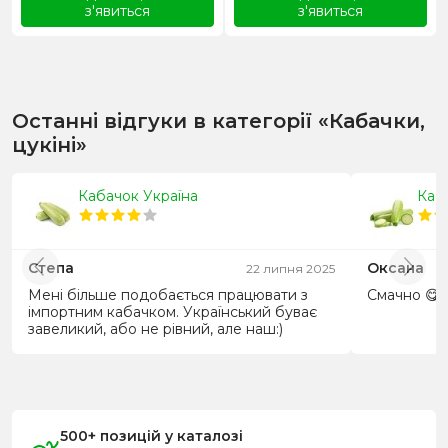
з'явиться
з'явиться
Останні відгуки в категорії «Кабачки,
цукіні»
Кабачок Україна
Каб
Степа
Оксана
22 липня 2025
Мені більше подобається працювати з
Смачно 😋
імпортним кабачком. Український буває
завеликий, або не рівний, але наш:)
500+ позицій у каталозі