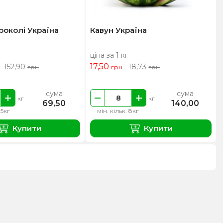
роколі Україна
Кавун Україна
ціна за 1 кг
17,50
152,90
18,73
грн
грн
грн
сума
сума
кг
кг
69,50
140,00
.5кг
мін. кільк. 8кг
Купити
Купити