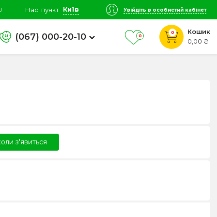
Київ
U
Нас. пункт
Увійдіть в особистий кабінет
Кошик
0
(067) 000-20-10
0
0,00 ₴
оли з'явиться