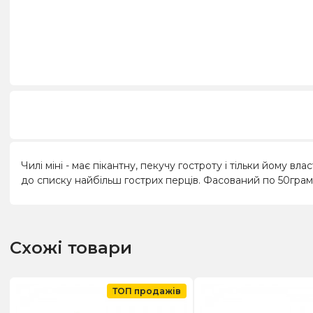
Чилі міні - має пікантну, пекучу гостроту і тільки йому 
до списку найбільш гострих перців. Фасований по 50грам
Схожі товари
ТОП продажів