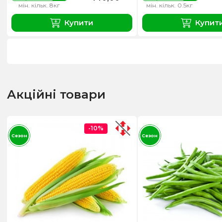
мін. кільк. 8кг
мін. кільк. 0.5кг
Купити
Купит
Акційні товари
-10%
Сезон
Сезон