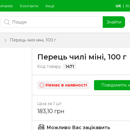
мпанію
Контакти
Акції
UK
∣
R
Знайти
Перець чилі міні, 100 г
Перець чилі міні, 100 г
Код товару:
1471
Немає в наявності
Повідомити, к
Ціна за 1 шт
183,10
грн
Можливо Вас зацікавить