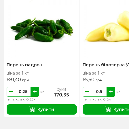
Перець падрон
Перець білозерка У
ціна за 1 кг
ціна за 1 кг
681,40
65,50
грн
грн
сума
кг
кг
170,35
мін. кільк. 0.25кг
мін. кільк. 0.5кг
Купити
Купит