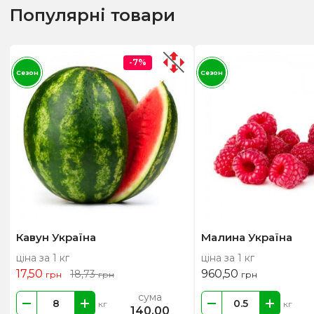
Популярні товари
-7%
Сезон
Сезон
Кавун Україна
Малина Україна
ціна за 1 кг
ціна за 1 кг
17,50
960,50
18,73
грн
грн
грн
сума
кг
кг
140,00