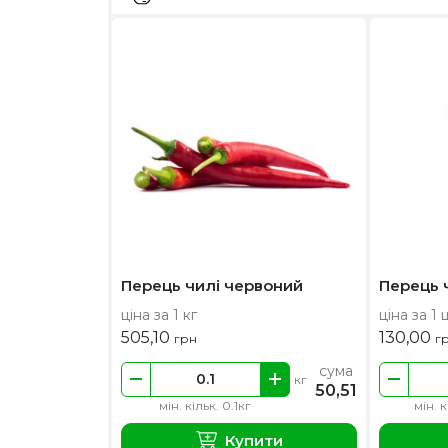
Перець чилі червоний
Перець ч
ціна за 1 кг
ціна за 1 
505,10
130,00
грн
г
сума
кг
50,51
мін. кільк. 0.1кг
мін. к
Купити