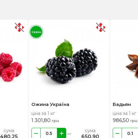
Сезон
Ожина Україна
Бадьян
ціна за 1 кг
ціна за 1 кг
1 301,80
986,50
грн
грн
сума
сума
кг
480,25
650,90