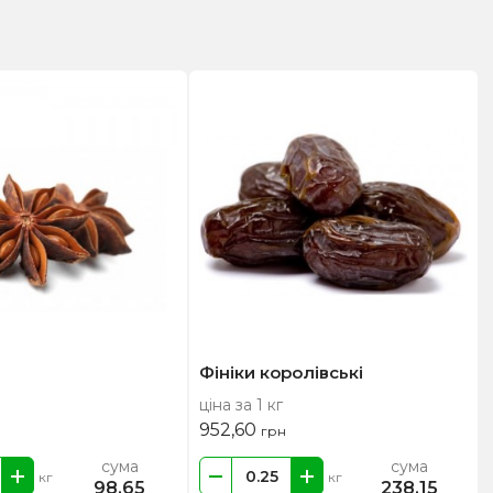
Фініки королівські
ціна за 1 кг
952,60
грн
сума
сума
кг
кг
98,65
238,15