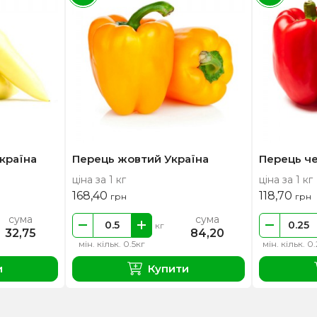
країна
Перець жовтий Україна
Перець че
ціна за 1 кг
ціна за 1 кг
168,40
118,70
грн
грн
сума
сума
кг
32,75
84,20
мін. кільк. 0.5кг
мін. кільк. 0
и
Купити