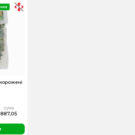
нка
морожені
сума
887,05
и