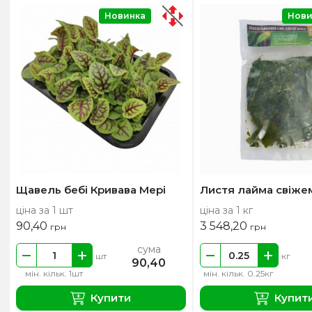
Новинка
Нови
Щавель бебі Кривава Мері
Листя лайма свіже
ціна за 1 шт
ціна за 1 кг
90,40
3 548,20
грн
грн
сума
шт
кг
90,40
мін. кільк. 1шт
мін. кільк. 0.25кг
Купити
Купит