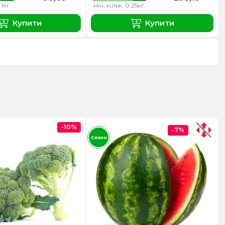
.1кг
мін. кільк. 0.25кг
Купити
Купити
-10%
-7%
Сезон