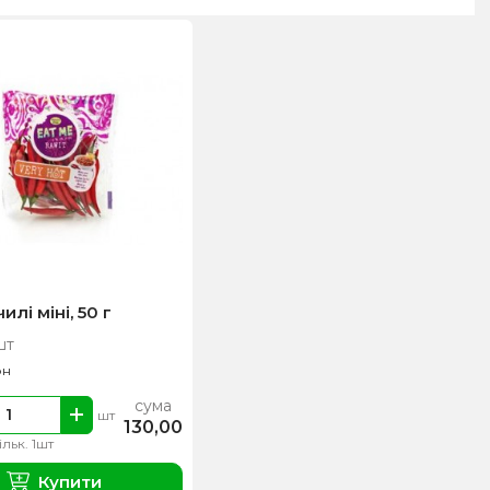
илі міні, 50 г
шт
рн
сума
шт
130,00
ільк. 1шт
Купити