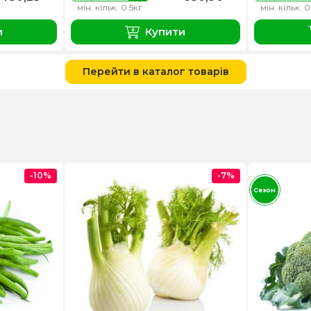
мін. кільк. 0.5кг
мін. кільк. 0
и
Купити
Перейти в каталог товарів
-10%
-7%
Сезон