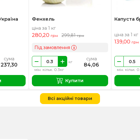
Україна
Фенхель
Капуста б
ціна за 1 кг
ціна за 1 кг
280,20
299,81
грн
грн
139,00
грн
Під замовлення
i
сума
сума
кг
237,30
84,06
мін. кільк. 0.3кг
мін. кільк. 0
и
Купити
Всі акційні товари