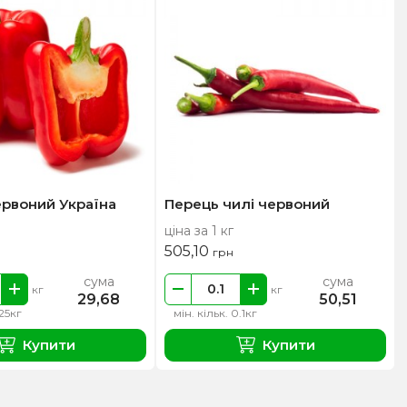
рвоний Україна
Перець чилі червоний
ціна за 1 кг
505,10
грн
сума
сума
кг
кг
29,68
50,51
.25кг
мін. кільк. 0.1кг
Купити
Купити