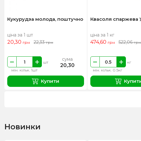
Кукурудза молода, поштучно
Квасоля спаржева 
ціна за 1 шт
ціна за 1 кг
20,30
474,60
22,33
522,06
грн
грн
грн
грн
сума
шт
кг
20,30
мін. кільк. 1шт
мін. кільк. 0.5кг
Купити
Купит
Новинки