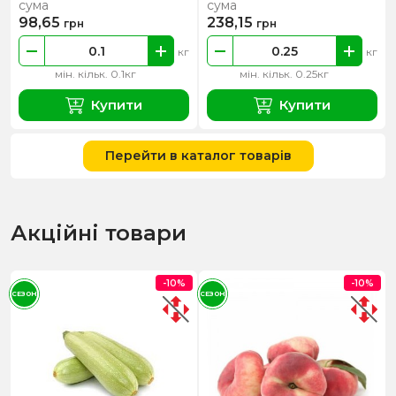
сума
сума
98,65
238,15
грн
грн
кг
кг
мін. кільк. 0.1кг
мін. кільк. 0.25кг
Купити
Купити
Перейти в каталог товарів
Акційні товари
-10%
-10%
СЕЗОН
СЕЗОН