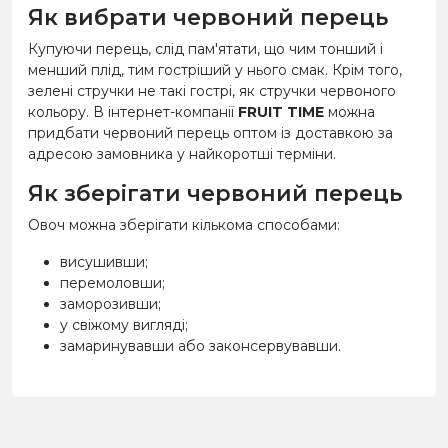
Як вибрати червоний перець
Купуючи перець, слід пам'ятати, що чим тонший і
менший плід, тим гостріший у нього смак. Крім того,
зелені стручки не такі гострі, як стручки червоного
кольору. В інтернет-компанії
FRUIT TIME
можна
придбати червоний перець оптом із доставкою за
адресою замовника у найкоротші терміни.
Як зберігати червоний перець
Овоч можна зберігати кількома способами:
висушивши;
перемоловши;
заморозивши;
у свіжому вигляді;
замаринувавши або законсервувавши.