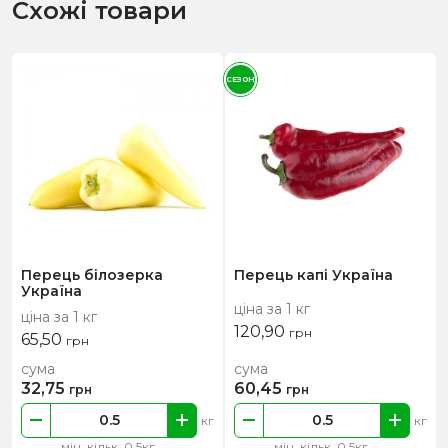
Схожі товари
СЕЗОН
Перець білозерка
Перець капі Україна
Україна
ціна за 1 кг
ціна за 1 кг
120,90
грн
65,50
грн
сума
сума
32,75
60,45
грн
грн
кг
кг
мін. кільк. 0.5кг
мін. кільк. 0.5кг