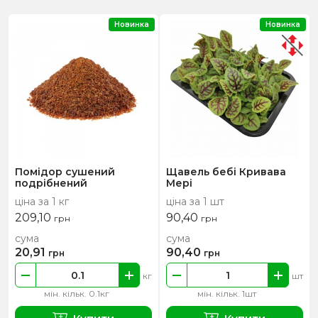
Новинка
Новинка
Помідор сушений
Щавель бебі Кривава
подрібнений
Мері
ціна за 1 кг
ціна за 1 шт
209,10
90,40
грн
грн
сума
сума
20,91
90,40
грн
грн
кг
шт
мін. кільк. 0.1кг
мін. кільк. 1шт