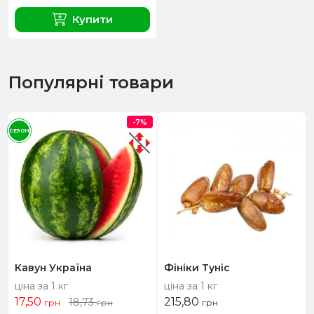
Купити
Популярні товари
-7%
СЕЗОН
Кавун Україна
Фініки Туніс
ціна за 1 кг
ціна за 1 кг
17,50
215,80
18,73
грн
грн
грн