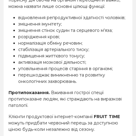
можна назвати лише основні цілющі функції:
відновлення репродуктивної здатності чоловіків;
зміцнення імунітету;
зміцнення стінок судин та серцевого м'яза;
розрідження крові;
нормалізація обміну речовин;
стабілізація артеріального тиску;
підвищення життєвого тонусу;
активізація мозкової діяльності;
уповільнення процесів старіння в організмі;
перешкоджає виникненню та розвитку
онкологічних захворювань.
Протипоказання.
Вживання гострої спеції
протипоказане людям, які страждають на виразкові
патології.
Клієнти продуктової інтернет-компанії
FRUIT TIME
можуть придбати червоний перець за доступною
ціною будь-коли незалежно від сезону.