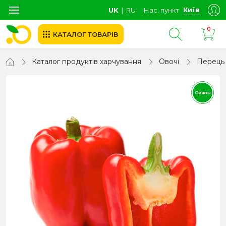
Київ
UK
∣
RU
Нас. пункт
0
КАТАЛОГ ТОВАРІВ
Каталог продуктів харчування
Овочі
Перець
Сезон