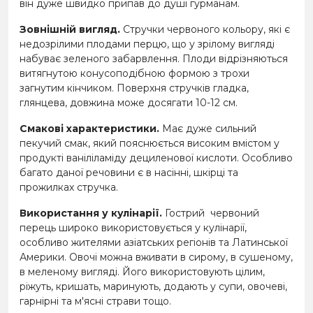
він дуже швидко припав до душі гурманам.
Зовнішній вигляд.
Стручки червоного кольору, які є
недозрілими плодами перцю, що у зрілому вигляді
набуває зеленого забарвлення. Плоди відрізняються
витягнутою конусоподібною формою з трохи
загнутим кінчиком. Поверхня стручків гладка,
глянцева, довжина може досягати 10-12 см.
Смакові характеристики.
Має дуже сильний
пекучий смак, який пояснюється високим вмістом у
продукті ваніліламіду дециленової кислоти. Особливо
багато даної речовини є в насінні, шкірці та
прожилках стручка.
Використання у кулінарії.
Гострий червоний
перець широко використовується у кулінарії,
особливо жителями азіатських регіонів та Латинської
Америки. Овочі можна вживати в сирому, в сушеному,
в меленому вигляді. Його використовують цілим,
ріжуть, кришать, маринують, додають у супи, овочеві,
гарнірні та м'ясні страви тощо.