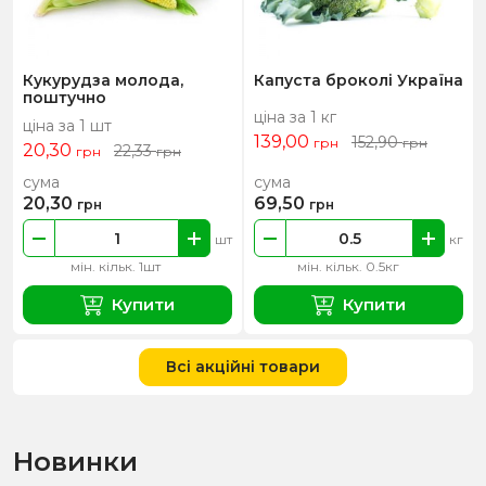
Кукурудза молода,
Капуста броколі Україна
поштучно
ціна за 1 кг
ціна за 1 шт
139,00
152,90
грн
грн
20,30
22,33
грн
грн
сума
сума
20,30
69,50
грн
грн
шт
кг
мін. кільк. 1шт
мін. кільк. 0.5кг
Купити
Купити
Всі акційні товари
Новинки