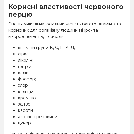
Корисні властивості червоного
перцю
Спеція унікальна, оскільик містить багато вітамінів та
корисних для організму людини мікро- та
макроелементів, таких, як:
вітаміни групи В, С, Р, К, Д;
сірка;
ліколін;
натрій;
калій;
фосфор;
хлор;
кальцій;
кремнію;
залізо;
каротин;
азотисті речовини;
цукор.
Корисну дія овочів на організм переоцінити важко,