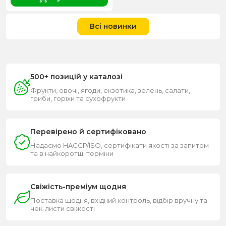
Всі новинки
500+ позицій у каталозі
Фрукти, овочі, ягоди, екзотика, зелень, салати,
гриби, горіхи та сухофрукти
Перевірено й сертифіковано
Надаємо HACCP/ISO, сертифікати якості за запитом
та в найкоротші терміни
Свіжість-преміум щодня
Поставка щодня, вхідний контроль, відбір вручну та
чек-листи свіжості