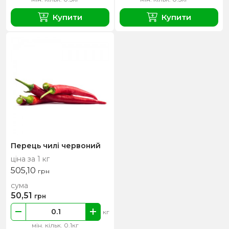
Купити
Купити
Перець чилі червоний
ціна за 1 кг
505,10
грн
сума
50,51
грн
кг
мін. кільк. 0.1кг