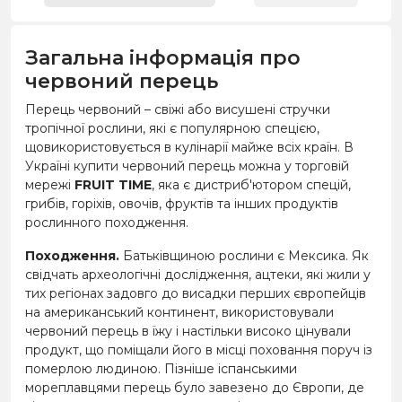
Загальна інформація про
червоний перець
Перець червоний – свіжі або висушені стручки
тропічної рослини, які є популярною спецією,
щовикористовується в кулінарії майже всіх країн. В
Україні купити червоний перець можна у торговій
мережі
FRUIT TIME
, яка є дистриб'ютором спецій,
грибів, горіхів, овочів, фруктів та інших продуктів
рослинного походження.
Походження.
Батьківщиною рослини є Мексика. Як
свідчать археологічні дослідження, ацтеки, які жили у
тих регіонах задовго до висадки перших європейців
на американський континент, використовували
червоний перець в їжу і настільки високо цінували
продукт, що поміщали його в місці поховання поруч із
померлою людиною. Пізніше іспанськими
мореплавцями перець було завезено до Європи, де