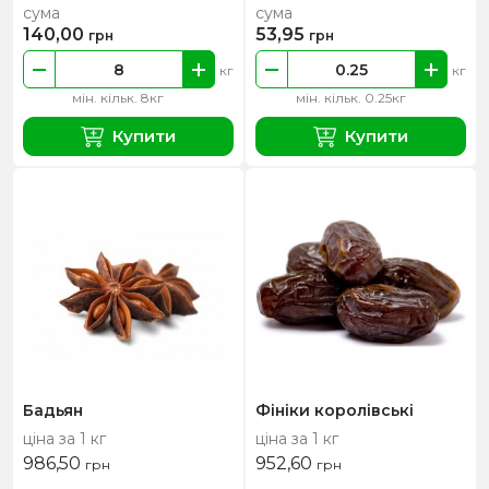
сума
сума
140,00
53,95
грн
грн
кг
кг
мін. кільк. 8кг
мін. кільк. 0.25кг
Купити
Купити
Бадьян
Фініки королівські
ціна за 1 кг
ціна за 1 кг
986,50
952,60
грн
грн