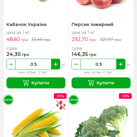
Кабачок Україна
Персик інжирний
ціна за 1 кг
ціна за 1 кг
48,60
292,70
53,46
321,97
грн
грн
грн
грн
сума
сума
24,30
146,35
грн
грн
кг
кг
мін. кільк. 0.5кг
мін. кільк. 0.5кг
Купити
Купити
-10%
-10%
СЕЗОН
СЕЗОН