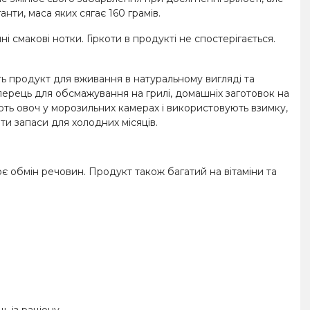
нти, маса яких сягає 160 грамів.
 смакові нотки. Гіркоти в продукті не спостерігається.
ть продукт для вживання в натуральному вигляді та
перець для обсмажування на грилі, домашніх заготовок на
ть овоч у морозильних камерах і використовують взимку,
ти запаси для холодних місяців.
є обмін речовин. Продукт також багатий на вітаміни та
ь із раціону.