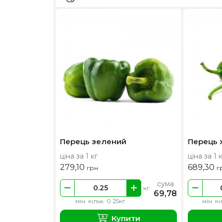
Перець зелений
Перець 
ціна за 1 кг
ціна за 1 
279,10
689,30
грн
г
сума
кг
69,78
мін. кільк. 0.25кг
мін. кі
Купити