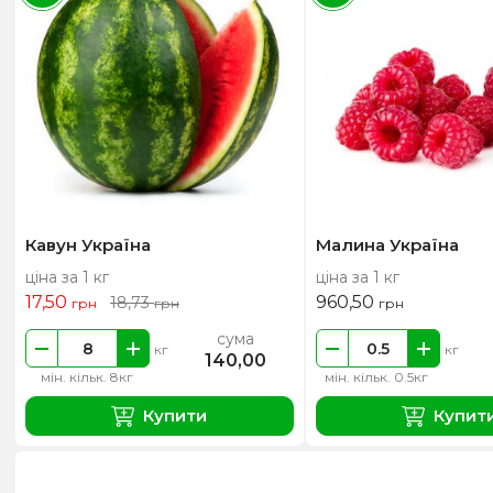
Кавун Україна
Малина Україна
ціна за 1 кг
ціна за 1 кг
17,50
960,50
18,73
грн
грн
грн
сума
кг
кг
140,00
мін. кільк. 8кг
мін. кільк. 0.5кг
Купити
Купит