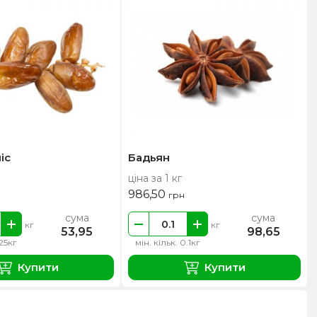
іс
Бадьян
ціна за 1 кг
986,50
грн
сума
сума
кг
кг
53,95
98,65
.25кг
мін. кільк. 0.1кг
Купити
Купити