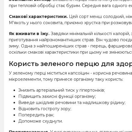
при тепловій обробці стає бурим. Середня вага одного екз
Смакові характеристики.
Цей сорт менш солодкий, ніж і
М'якоть у нього соковита, приємно хрустка при розжовув
Як вживати в їжу.
Завдяки мінімальній кількості калорій
приготування найрізноманітніших страв. Він чудово поєд
зиму. Одна з найпоширеніших страв - перець, фарширова
оскільки смакові характеристики при цьому не змінюютьс
Користь зеленого перцю для здор
У зеленому перці міститься капсоїцин - корисна речовин
мікроелементи, тому принесе організму таку користь:
Знизить артеріальний тиск у гіпертоніків;
Підвищить захисні функції організму;
Виведе шкідливі речовини та надлишкову рідину;
Відновить гостроту зору;
Попередить рак;
Допоможе схуднути.
Протипоказання.
У разі виразки шлунка, підвищеної кис