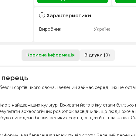
Характеристики
Виробник
Україна
Корисна інформація
Відгуки (0)
 перець
зліч сортів цього овоча, і зелений займає серед них не остан
єю з найдавніших культур. Вживати його в їжу стали близько 
результати археологічних розкопок засвідчили, що люди охоче 
 було виведено безліч великих сортів, звідки й пішла назва.
 форму, а забарвлення залежить від сорту. Зелений перець не