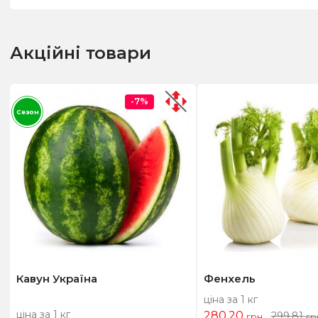
Акційні товари
-7%
Сезон
Кавун Україна
Фенхель
ціна за 1 кг
ціна за 1 кг
280,20
299,81
грн
гр