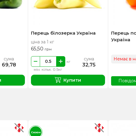
Перець білозерка Україна
Перець п
Україна
ціна за 1 кг
65,50
грн
сума
сума
Немає в н
кг
69,78
32,75
мін. кільк. 0.5кг
и
Купити
Повідом
Сезон