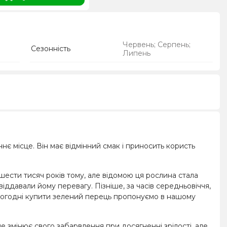
Червень; Серпень;
Сезонність
Липень
нє місце. Він має відмінний смак і приносить користь
шести тисяч років тому, але відомою ця рослина стала
віддавали йому перевагу. Пізніше, за часів середньовіччя,
 Сьогодні купити зелений перець пропонуємо в нашому
 змінює свого забарвлення при досягненні зрілості, але