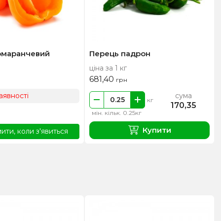
омаранчевий
Перець падрон
ціна за 1 кг
681,40
грн
аявності
сума
кг
170,35
мін. кільк. 0.25кг
Купити
ити, коли з'явиться