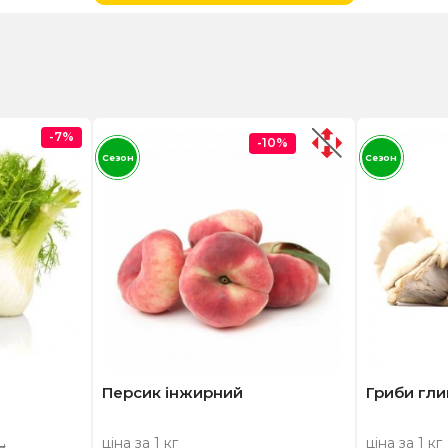
-7%
-10%
Сезон
Сезон
Персик інжирний
Гриби гли
ціна за 1 кг
ціна за 1 кг
н