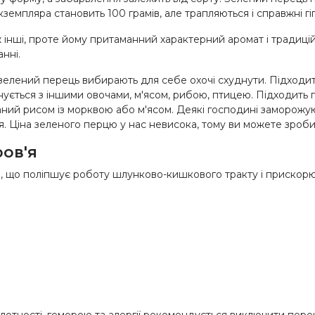
емпляра становить 100 грамів, але трапляються і справжні гіга
нші, проте йому притаманний характерний аромат і традиційні
анні.
, зелений перець вибирають для себе охочі схуднути. Підходи
нується з іншими овочами, м'ясом, рибою, птицею. Підходить 
ний рисом із морквою або м'ясом. Деякі господині заморожую
я. Ціна зеленого перцю у нас невисока, тому ви можете зроби
ов'я
а, що поліпшує роботу шлунково-кишкового тракту і прискорю
лотності, геморою та алергії рекомендується виключити перец