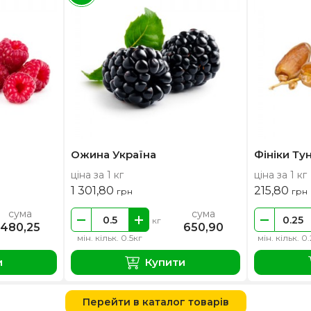
Ожина Україна
Фініки Тун
ціна за 1 кг
ціна за 1 кг
1 301,80
215,80
грн
грн
сума
сума
кг
480,25
650,90
мін. кільк. 0.5кг
мін. кільк. 0
и
Купити
Перейти в каталог товарів