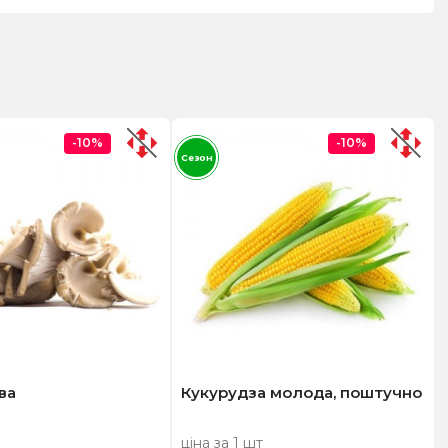
-10%
-10%
Сезон
ва
Кукурудза молода, поштучно
ціна за 1 шт