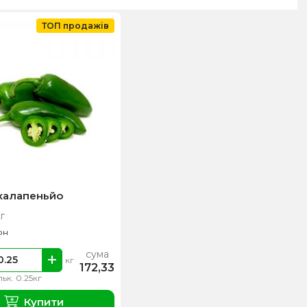
ТОП продажів
халапеньйо
кг
рн
сума
кг
172,33
льк. 0.25кг
Купити