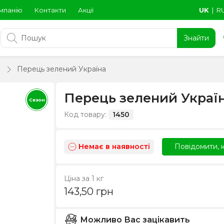
мпанію
Контакти
Акції
UK
∣
R
Знайти
Перець зелений Україна
Перець зелений Украї
Сезон
Код товару:
1450
Немає в наявності
Повідомити, к
Ціна за 1 кг
143,50
грн
Можливо Вас зацікавить