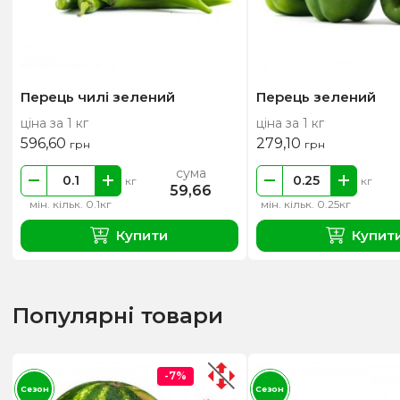
Перець чилі зелений
Перець зелений
ціна за 1 кг
ціна за 1 кг
596,60
279,10
грн
грн
сума
кг
кг
59,66
мін. кільк. 0.1кг
мін. кільк. 0.25кг
Купити
Купит
Популярні товари
-7%
Сезон
Сезон