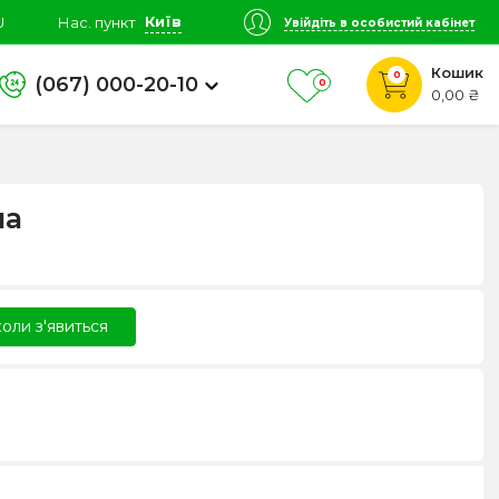
Київ
U
Нас. пункт
Увійдіть в особистий кабінет
Кошик
0
(067) 000-20-10
0
0,00 ₴
на
оли з'явиться