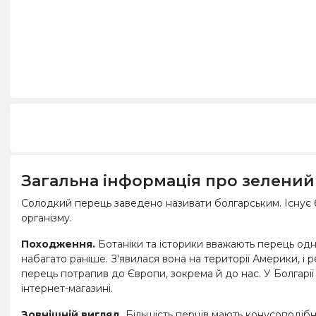
Загальна інформація про зелений
Солодкий перець заведено називати болгарським. Існує бе
організму.
Походження.
Ботаніки та історики вважають перець одні
набагато раніше. З'явилася вона на території Америки, і 
перець потрапив до Європи, зокрема й до нас. У Болгарії
інтернет-магазині.
Зовнішній вигляд.
Більшість перців мають конусоподібну