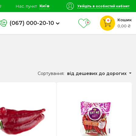
Київ
U
Нас. пункт
Увійдіть в особистий кабінет
Кошик
0
(067) 000-20-10
0
0,00 ₴
Сортування:
від дешевих до дорогих