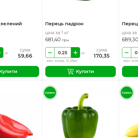
 зелений
Перець падрон
Перец
ціна за 1 кг
ціна за 
681,40
689,3
грн
сума
сума
кг
кг
59,66
170,35
мін. кільк. 0.25кг
мін. кіл
Купити
Купити
Сезон
Сезон