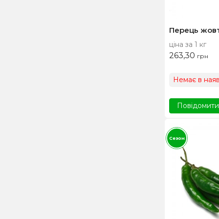
Перець жов
ціна за 1 кг
263,30
грн
Немає в наяв
Повідомити,
Сезон