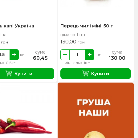
 капі Україна
Перець чилі міні, 50 г
1 кг
ціна за 1 шт
0
130,00
грн
грн
сума
сума
кг
шт
60,45
130,00
льк. 0.5кг
мін. кільк. 1шт
Купити
Купити