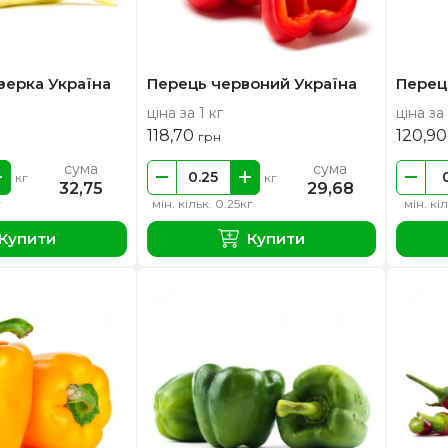
зерка Україна
Перець червоний Україна
Перець
ціна за 1 кг
ціна за 
118,70
120,9
грн
сума
сума
кг
кг
32,75
29,68
г
мін. кільк. 0.25кг
мін. кі
Купити
Купити