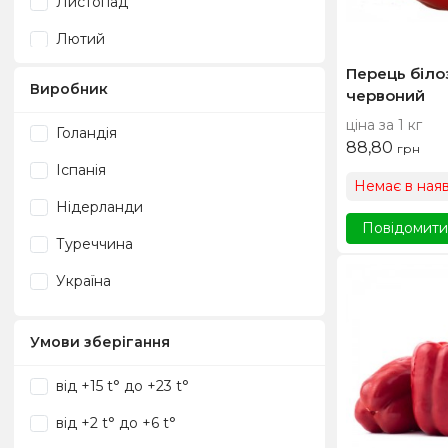
Листопад
Лютий
Перець біло
Серпень
Виробник
червоний
Січень
ціна за 1 кг
Голандія
88,80
Травень
грн
Іспанія
Немає в наяв
Цілий рік
Нідерланди
Червень
Повідомити,
Туреччина
Україна
Умови зберігання
від +15 t° до +23 t°
від +2 t° до +6 t°