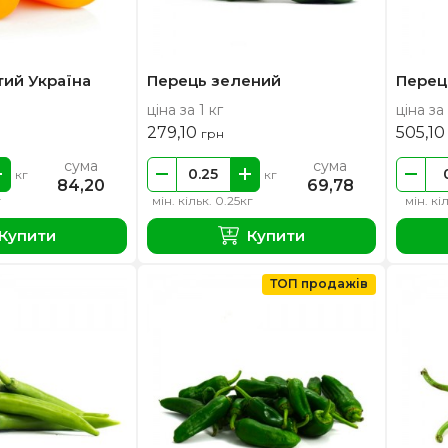
ий Україна
Перець зелений
Перец
ціна за 1 кг
ціна за 
279,10
505,1
грн
сума
сума
кг
кг
84,20
69,78
г
мін. кільк. 0.25кг
мін. кі
Купити
Купити
ТОП продажів