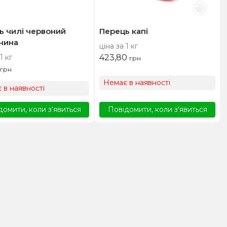
ь чилі червоний
Перець капі
чина
ціна за 1 кг
1 кг
423,80
грн
грн
Немає в наявності
 в наявності
домити, коли з'явиться
Повідомити, коли з'явиться