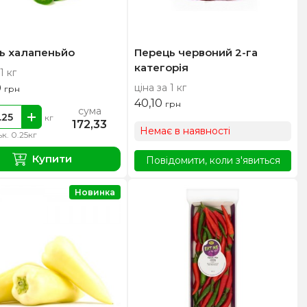
ь халапеньйо
Перець червоний 2-га
категорія
1 кг
0
ціна за 1 кг
грн
40,10
грн
сума
кг
172,33
Немає в наявності
ьк. 0.25кг
Купити
Повідомити, коли з'явиться
Новинка