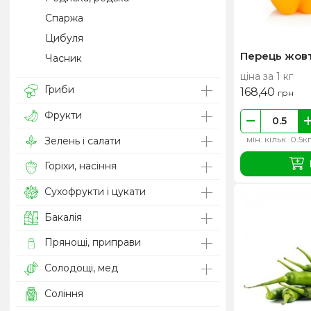
Спаржа
Цибуля
Перець жовт
Часник
ціна за 1 кг
Гриби
168,40
грн
Фрукти
мін. кільк. 0.5к
Зелень і салати
Горіхи, насіння
Сухофрукти і цукати
Бакалія
Прянощі, приправи
Солодощі, мед
Соління