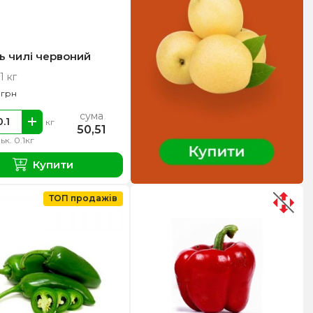
ь чилі червоний
1 кг
0
грн
сума
кг
50,51
льк. 0.1кг
Купити
ТОП продажів