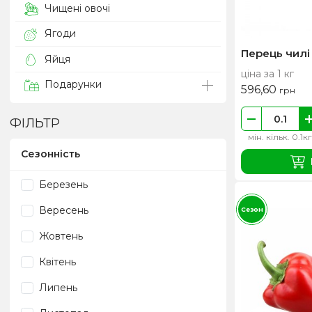
Чищені овочі
Ягоди
Перець чилі
Яйця
ціна за 1 кг
Подарунки
596,60
грн
ФІЛЬТР
мін. кільк. 0.1кг
Сезонність
Березень
Вересень
Сезон
Жовтень
Квітень
Липень