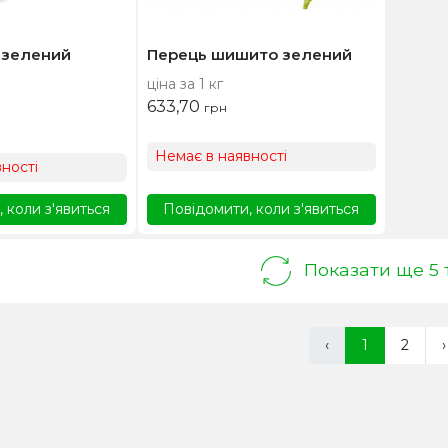
 зелений
Перець шишито зелений
ціна за 1 кг
633,70
грн
Немає в наявності
ності
 коли з'явиться
Повідомити, коли з'явиться
Показати ще 5
‹
1
2
›