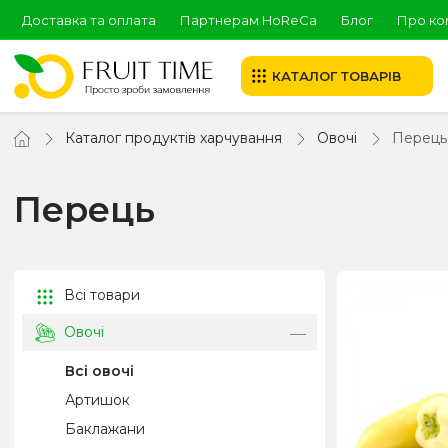
Доставка та оплата
Партнерам HoReCa
Блог
Про ко
КАТАЛОГ ТОВАРІВ
Каталог продуктів харчування
Овочі
Перець
Перець
Всі товари
Овочі
Всі овочі
Артишок
Баклажани