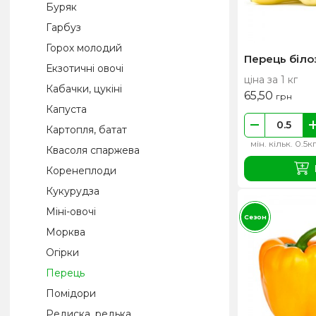
Буряк
Гарбуз
Горох молодий
Перець біло
Екзотичні овочі
ціна за 1 кг
Кабачки, цукіні
65,50
грн
Капуста
Картопля, батат
мін. кільк. 0.5к
Квасоля спаржева
Коренеплоди
Кукурудза
Міні-овочі
Сезон
Морква
Огірки
Перець
Помідори
Редиска, редька