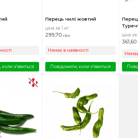
тий
Перець чилі жовтий
Перец
Туреч
ціна за 1 кг
299,70
ціна за 
грн
361,60
ності
Немає в наявності
Немає
 коли з'явиться
Повідомити, коли з'явиться
Пові