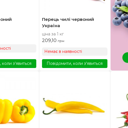
воний
Перець чилі червоний
Україна
ціна за 1 кг
209,10
грн
ності
Немає в наявності
 коли з'явиться
Повідомити, коли з'явиться