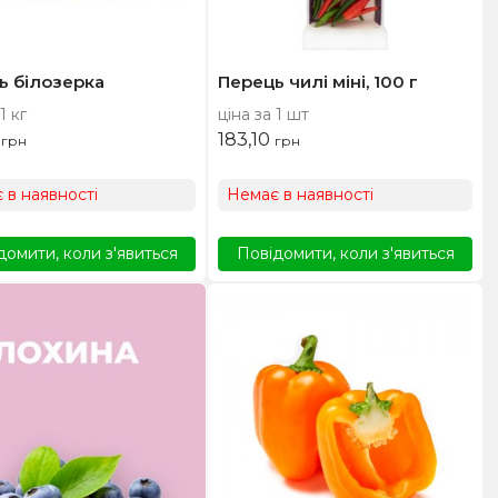
ь білозерка
Перець чилі міні, 100 г
1 кг
ціна за 1 шт
0
183,10
грн
грн
 в наявності
Немає в наявності
домити, коли з'явиться
Повідомити, коли з'явиться