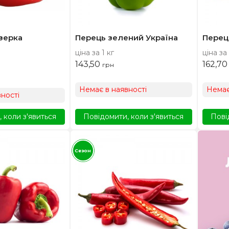
зерка
Перець зелений Україна
Перец
ціна за 1 кг
ціна за 
143,50
162,7
грн
Немає в наявності
Немає
ності
 коли з'явиться
Повідомити, коли з'явиться
Пові
Сезон