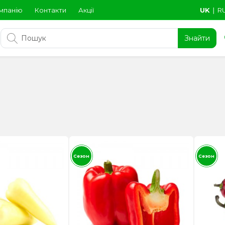
мпанію
Контакти
Акції
UK
∣
R
Знайти
Сезон
Сезон