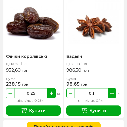
Фініки королівські
Бадьян
ціна за 1 кг
ціна за 1 кг
952,60
986,50
грн
грн
сума
сума
238,15
98,65
грн
грн
кг
кг
мін. кільк. 0.25кг
мін. кільк. 0.1кг
Купити
Купити
Перейти в каталог товарів