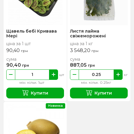
Щавель бебі Кривава
Листя лайма
Мері
свіжеморожені
ціна за 1 шт
ціна за 1 кг
90,40
3 548,20
грн
грн
сума
сума
90,40
887,05
грн
грн
шт
кг
мін. кільк. 1шт
мін. кільк. 0.25кг
Купити
Купити
Новинка