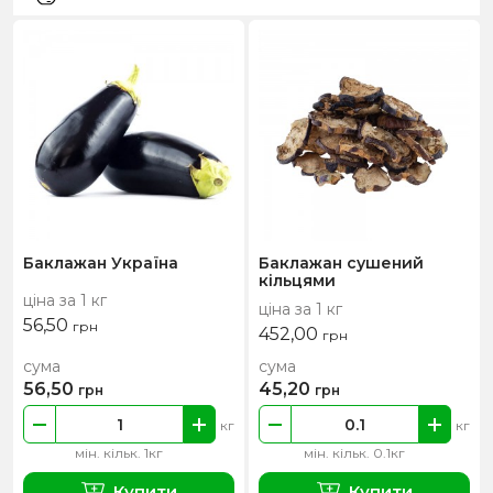
Баклажан Україна
Баклажан сушений
кільцями
ціна за 1 кг
ціна за 1 кг
56,50
грн
452,00
грн
сума
сума
56,50
45,20
грн
грн
кг
кг
мін. кільк. 1кг
мін. кільк. 0.1кг
Купити
Купити