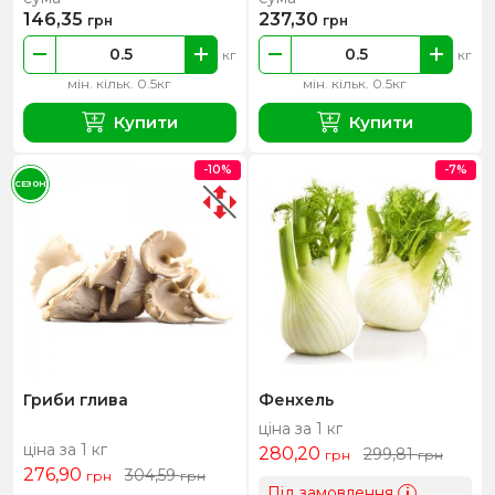
146,35
237,30
грн
грн
кг
кг
мін. кільк. 0.5кг
мін. кільк. 0.5кг
Купити
Купити
-10%
-7%
СЕЗОН
Гриби глива
Фенхель
ціна за 1 кг
ціна за 1 кг
280,20
299,81
грн
грн
276,90
304,59
грн
грн
Під замовлення
i