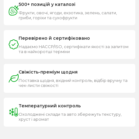
500+ позицій у каталозі
Фрукти, овочі, ягоди, екзотика, зелень, салати,
гриби, горіхи та сухофрукти
Перевірено й сертифіковано
Надаємо HACCP/ISO, сертифікати якості за запитом
та в найкоротші терміни
Свіжість-преміум щодня
Поставка щодня, вхідний контроль, відбір вручну та
чек-листи свіжості
Температурний контроль
Охолоджені склади та авто збережуть текстуру,
хруст і аромат