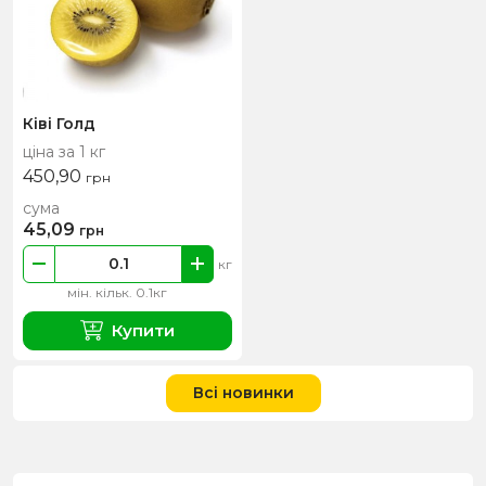
Ківі Голд
ціна за 1 кг
450,90
грн
сума
45,09
грн
кг
мін. кільк. 0.1кг
Купити
Всі новинки