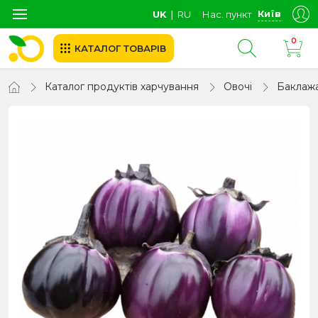
Київ
UK
∣
RU
Нас. пункт
0
КАТАЛОГ ТОВАРІВ
Каталог продуктів харчування
Овочі
Баклаж