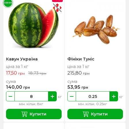
СЕЗОН
Кавун Україна
Фініки Туніс
ціна за 1 кг
ціна за 1 кг
17,50
215,80
18,73
грн
грн
грн
сума
сума
140,00
53,95
грн
грн
кг
кг
мін. кільк. 8кг
мін. кільк. 0.25кг
Купити
Купити