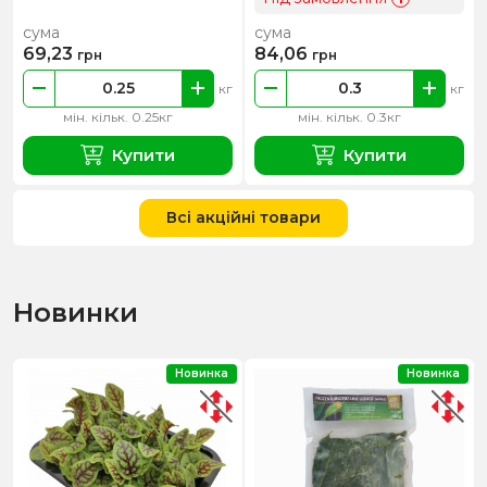
сума
сума
69,23
84,06
грн
грн
кг
кг
мін. кільк. 0.25кг
мін. кільк. 0.3кг
Купити
Купити
Всі акційні товари
Новинки
Новинка
Новинка