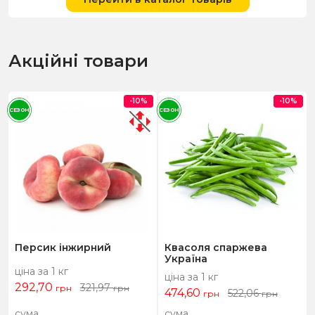
Акційні товари
-10%
-10%
СЕЗОН
СЕЗОН
Персик інжирний
Квасоля спаржева
Україна
ціна за 1 кг
ціна за 1 кг
292,70
321,97
грн
грн
474,60
522,06
грн
грн
сума
сума