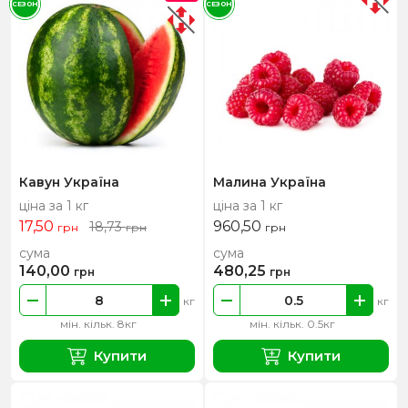
СЕЗОН
СЕЗОН
Кавун Україна
Малина Україна
ціна за 1 кг
ціна за 1 кг
17,50
960,50
18,73
грн
грн
грн
сума
сума
140,00
480,25
грн
грн
кг
кг
мін. кільк. 8кг
мін. кільк. 0.5кг
Купити
Купити