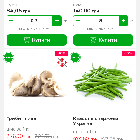
сума
сума
84,06
140,00
грн
грн
кг
кг
мін. кільк. 0.3кг
мін. кільк. 8кг
Купити
Купити
-10%
-10%
СЕЗОН
СЕЗОН
Гриби глива
Квасоля спаржева
Україна
ціна за 1 кг
ціна за 1 кг
276,90
304,59
грн
грн
474,60
522,06
грн
грн