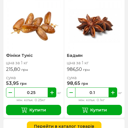
Фініки Туніс
Бадьян
ціна за 1 кг
ціна за 1 кг
215,80
986,50
грн
грн
сума
сума
53,95
98,65
грн
грн
кг
кг
мін. кільк. 0.25кг
мін. кільк. 0.1кг
Купити
Купити
Перейти в каталог товарів