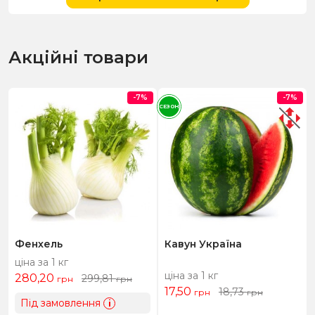
Акційні товари
-7%
-7%
СЕЗОН
Фенхель
Кавун Україна
ціна за 1 кг
ціна за 1 кг
280,20
299,81
грн
грн
17,50
18,73
грн
грн
Під замовлення
i