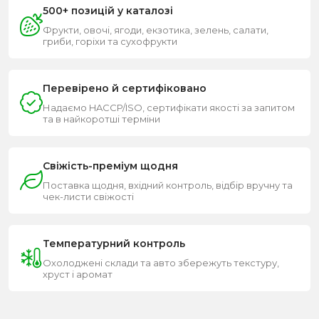
500+ позицій у каталозі
Фрукти, овочі, ягоди, екзотика, зелень, салати,
гриби, горіхи та сухофрукти
Перевірено й сертифіковано
Надаємо HACCP/ISO, сертифікати якості за запитом
та в найкоротші терміни
Свіжість-преміум щодня
Поставка щодня, вхідний контроль, відбір вручну та
чек-листи свіжості
Температурний контроль
Охолоджені склади та авто збережуть текстуру,
хруст і аромат