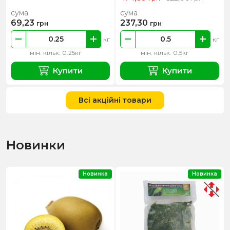
сума
сума
69,23
237,30
грн
грн
кг
кг
мін. кільк. 0.25кг
мін. кільк. 0.5кг
Купити
Купити
Всі акційні товари
Новинки
Новинка
Новинка