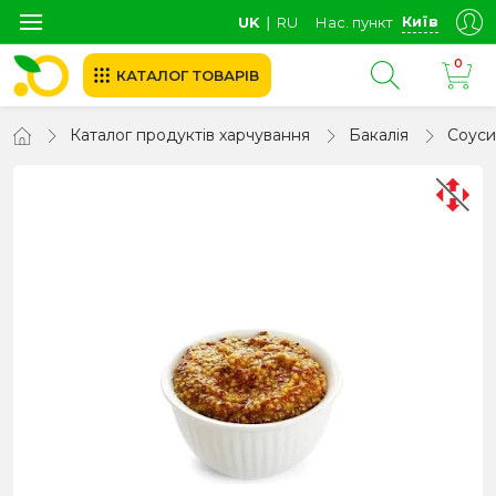
Київ
UK
∣
RU
Нас. пункт
0
КАТАЛОГ ТОВАРІВ
Каталог продуктів харчування
Бакалія
Соуси