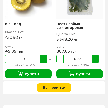
Ківі Голд
Листя лайма
свіжеморожені
ціна за 1 кг
ціна за 1 кг
450,90
грн
3 548,20
грн
сума
сума
45,09
887,05
грн
грн
кг
кг
мін. кільк. 0.1кг
мін. кільк. 0.25кг
Купити
Купити
Всі новинки