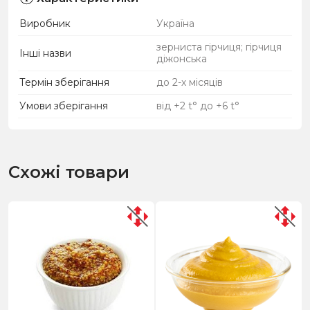
Виробник
Україна
зерниста гірчиця; гірчиця
Інші назви
діжонська
Термін зберігання
до 2-х місяців
Умови зберігання
від +2 t° до +6 t°
Схожі товари