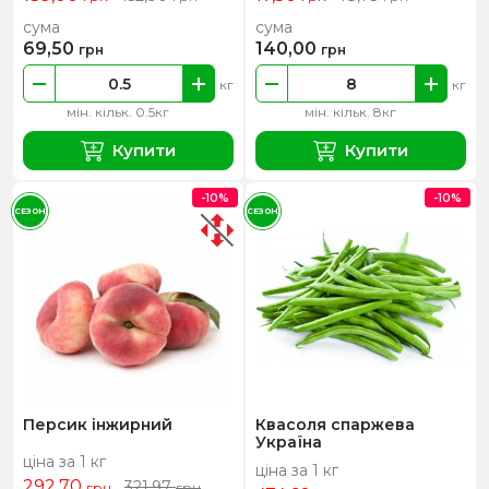
сума
сума
69,50
140,00
грн
грн
кг
кг
мін. кільк. 0.5кг
мін. кільк. 8кг
Купити
Купити
-10%
-10%
СЕЗОН
СЕЗОН
Персик інжирний
Квасоля спаржева
Україна
ціна за 1 кг
ціна за 1 кг
292,70
321,97
грн
грн