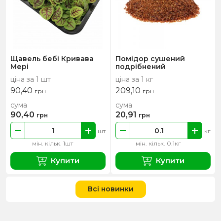
Щавель бебі Кривава
Помідор сушений
Мері
подрібнений
ціна за 1 шт
ціна за 1 кг
90,40
209,10
грн
грн
сума
сума
90,40
20,91
грн
грн
шт
кг
мін. кільк. 1шт
мін. кільк. 0.1кг
Купити
Купити
Всі новинки