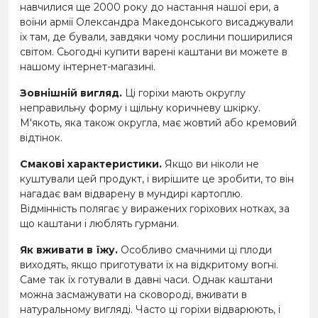
навчилися ще 2000 року до настання нашої ери, а
воїни армії Олександра Македонського висаджували
їх там, де бували, завдяки чому рослини поширилися
світом. Сьогодні купити варені каштани ви можете в
нашому інтернет-магазині.
Зовнішній вигляд.
Ці горіхи мають округлу
неправильну форму і щільну коричневу шкірку.
М'якоть, яка також округла, має жовтий або кремовий
відтінок.
Смакові характеристики.
Якщо ви ніколи не
куштували цей продукт, і вирішите це зробити, то він
нагадає вам відварену в мундирі картоплю.
Відмінність полягає у виражених горіхових нотках, за
що каштани і люблять гурмани.
Як вживати в їжу.
Особливо смачними ці плоди
виходять, якщо приготувати їх на відкритому вогні.
Саме так їх готували в давні часи. Однак каштани
можна засмажувати на сковороді, вживати в
натуральному вигляді. Часто ці горіхи відварюють, і