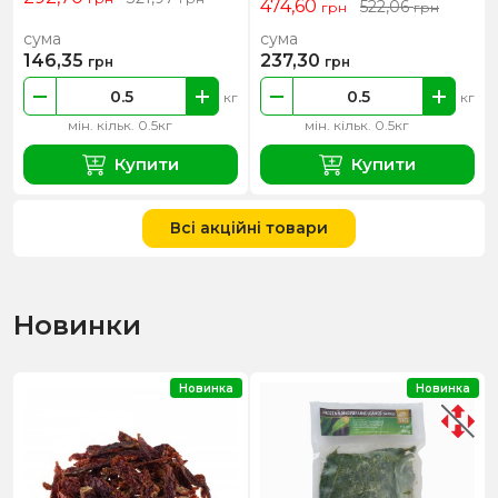
474,60
522,06
грн
грн
сума
сума
146,35
237,30
грн
грн
кг
кг
мін. кільк. 0.5кг
мін. кільк. 0.5кг
Купити
Купити
Всі акційні товари
Новинки
Новинка
Новинка