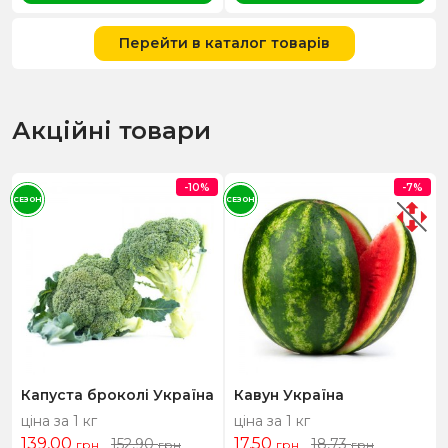
Перейти в каталог товарів
Акційні товари
-10%
-7%
СЕЗОН
СЕЗОН
Капуста броколі Україна
Кавун Україна
ціна за 1 кг
ціна за 1 кг
139,00
17,50
152,90
18,73
грн
грн
грн
грн