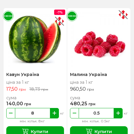
-7%
СЕЗОН
СЕЗОН
Кавун Україна
Малина Україна
ціна за 1 кг
ціна за 1 кг
17,50
960,50
18,73
грн
грн
грн
сума
сума
140,00
480,25
грн
грн
кг
кг
мін. кільк. 8кг
мін. кільк. 0.5кг
Купити
Купити