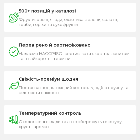
500+ позицій у каталозі
Фрукти, овочі, ягоди, екзотика, зелень, салати,
гриби, горіхи та сухофрукти
Перевірено й сертифіковано
Надаємо HACCP/ISO, сертифікати якості за запитом
та в найкоротші терміни
Свіжість-преміум щодня
Поставка щодня, вхідний контроль, відбір вручну та
чек-листи свіжості
Температурний контроль
Охолоджені склади та авто збережуть текстуру,
хруст і аромат