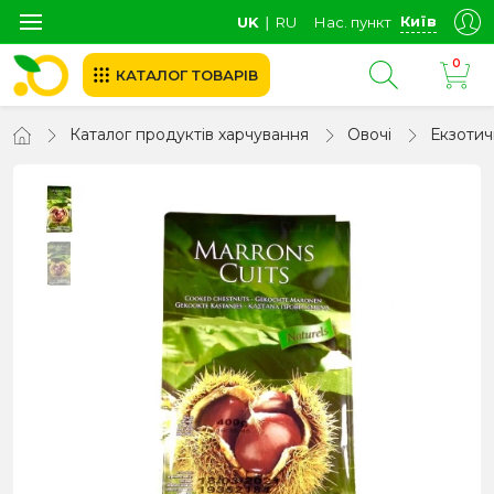
Київ
UK
∣
RU
Нас. пункт
0
КАТАЛОГ ТОВАРІВ
Каталог продуктів харчування
Овочі
Екзотич