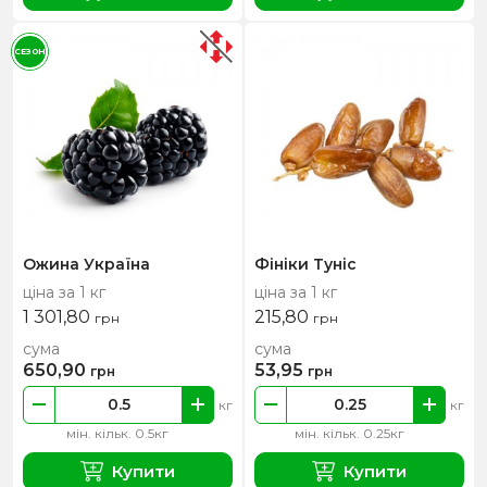
СЕЗОН
Ожина Україна
Фініки Туніс
ціна за 1 кг
ціна за 1 кг
1 301,80
215,80
грн
грн
сума
сума
650,90
53,95
грн
грн
кг
кг
мін. кільк. 0.5кг
мін. кільк. 0.25кг
Купити
Купити