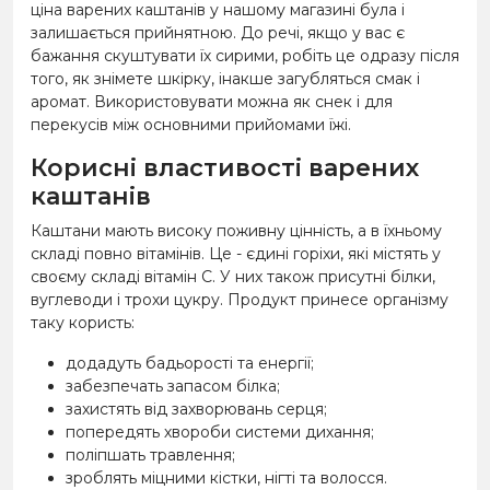
ціна варених каштанів у нашому магазині була і
залишається прийнятною. До речі, якщо у вас є
бажання скуштувати їх сирими, робіть це одразу після
того, як знімете шкірку, інакше загубляться смак і
аромат. Використовувати можна як снек і для
перекусів між основними прийомами їжі.
Корисні властивості варених
каштанів
Каштани мають високу поживну цінність, а в їхньому
складі повно вітамінів. Це - єдині горіхи, які містять у
своєму складі вітамін С. У них також присутні білки,
вуглеводи і трохи цукру. Продукт принесе організму
таку користь:
додадуть бадьорості та енергії;
забезпечать запасом білка;
захистять від захворювань серця;
попередять хвороби системи дихання;
поліпшать травлення;
зроблять міцними кістки, нігті та волосся.