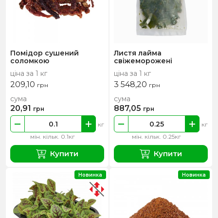
Помідор сушений
Листя лайма
соломкою
свіжеморожені
ціна за 1 кг
ціна за 1 кг
209,10
3 548,20
грн
грн
сума
сума
20,91
887,05
грн
грн
кг
кг
мін. кільк. 0.1кг
мін. кільк. 0.25кг
Купити
Купити
Новинка
Новинка