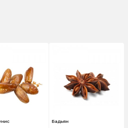
унис
Бадьян