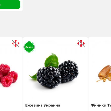
ь
Сезон
Ежевика Украина
Финики Т