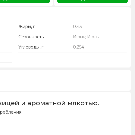
Жиры, г
0.43
Сезонность
Июнь; Июль
Углеводы, г
0.254
ожицей и ароматной мякотью.
ребления.