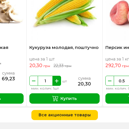
ежая
Кукуруза молодая, поштучно
Персик и
цена за 1 шт
цена за 1 кг
н
20,30
292,70
22,33
грн
грн
грн
сумма
сумма
69,23
шт
20,30
мин. колич. 1шт
мин. колич. 
ь
Купить
Все акционные товары