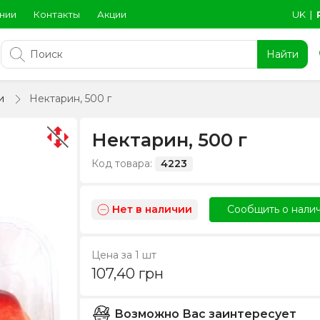
нии
Контакты
Акции
UK
∣
Найти
и
Нектарин, 500 г
Нектарин, 500 г
Код товара:
4223
Нет в наличии
Сообщить о нали
Цена за 1 шт
107,40
грн
Возможно Вас заинтересует