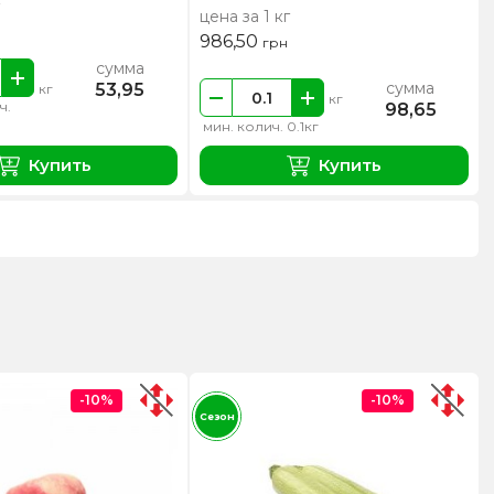
цена за 1 кг
986,50
грн
сумма
сумма
53,95
кг
кг
ч.
98,65
мин. колич. 0.1кг
Купить
Купить
-10%
-10%
Сезон