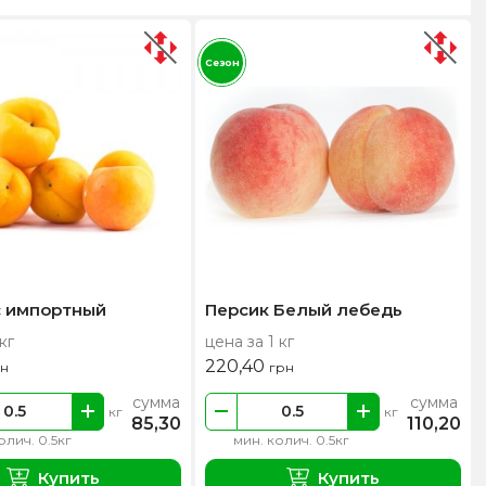
Сезон
 импортный
Персик Белый лебедь
кг
цена за 1 кг
220,40
рн
грн
сумма
сумма
кг
кг
85,30
110,20
олич. 0.5кг
мин. колич. 0.5кг
Купить
Купить