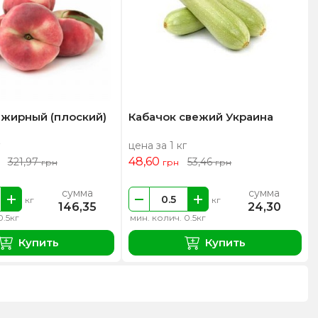
нжирный (плоский)
Кабачок свежий Украина
цена за 1 кг
48,60
321,97
53,46
грн
грн
грн
сумма
сумма
кг
кг
146,35
24,30
0.5кг
мин. колич. 0.5кг
Купить
Купить