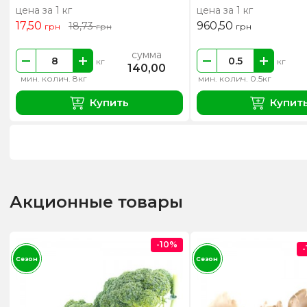
цена за 1 кг
цена за 1 кг
17,50
960,50
18,73
грн
грн
грн
сумма
кг
кг
140,00
мин. колич. 8кг
мин. колич. 0.5кг
Купить
Купит
Акционные товары
-10%
Сезон
Сезон