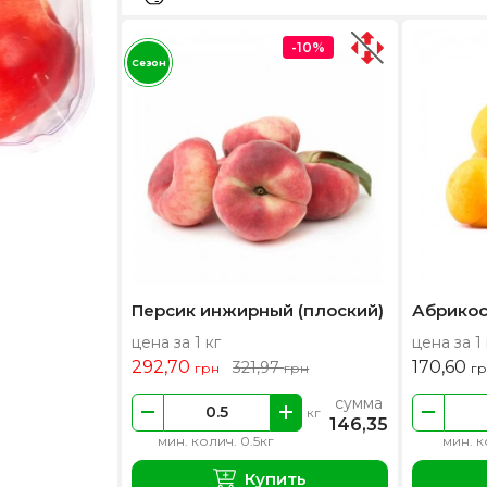
-10%
Сезон
Персик инжирный (плоский)
Абрикос
цена за 1 кг
цена за 1 
292,70
170,60
321,97
грн
грн
г
сумма
кг
146,35
мин. колич. 0.5кг
мин. к
Купить