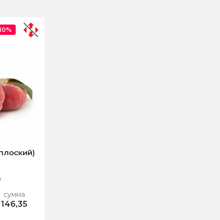
-10%
плоский)
н
сумма
146,35