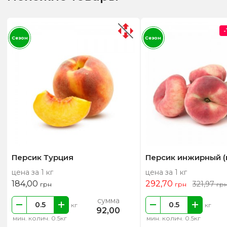
Сезон
Сезон
Персик Турция
Персик инжирный (
цена за 1 кг
цена за 1 кг
184,00
292,70
321,97
грн
грн
гр
сумма
кг
кг
92,00
мин. колич. 0.5кг
мин. колич. 0.5кг