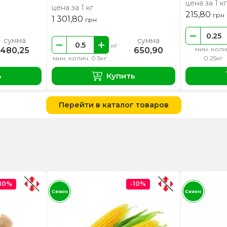
цена за 1 кг
цена за 1 кг
215,80
грн
1 301,80
грн
сумма
сумма
кг
мин. коли
480,25
650,90
мин. колич. 0.5кг
0.25кг
ь
Купить
Перейти в каталог товаров
-10%
-10%
Сезон
Сезон