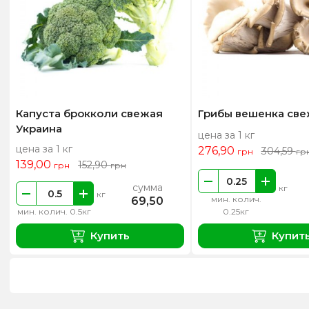
Капуста брокколи свежая
Грибы вешенка св
Украина
цена за 1 кг
цена за 1 кг
276,90
304,59
грн
гр
139,00
152,90
грн
грн
сумма
кг
кг
мин. колич.
69,50
мин. колич. 0.5кг
0.25кг
Купить
Купит