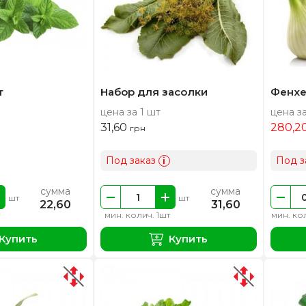
т
Набор для засолки
Фенхе
цена за 1 шт
цена за
31,60
280,2
грн
Под заказ
Под з
i
сумма
сумма
шт
шт
22,60
31,60
мин. колич. 1шт
мин. кол
Купить
Купить