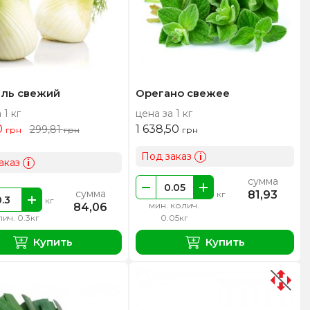
ль свежий
Орегано свежее
 1 кг
цена за 1 кг
0
1 638,50
299,81
грн
грн
грн
Под заказ
i
аказ
i
сумма
сумма
81,93
кг
кг
мин. колич.
84,06
ич. 0.3кг
0.05кг
Купить
Купить