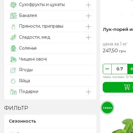
Сухофрукты и цукаты
Бакалея
Пряности, приправы
Лук-порей 
Сладости, мед
цена за 1 кг
Соленья
247,50
грн
Чищені овочі
Ягоды
мин. колич. 0.7
Яйца
Подарки
ФИЛЬТР
Сезон
Сезонность