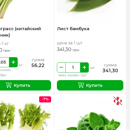
грасс (китайский
Лист бамбука
ник)
цена за 1 шт
 1 кг
341,30
40
грн
грн
сумма
сумма
56,22
кг
шт
колич.
341,30
05кг
мин. колич. 1шт
Купить
Купить
-7%