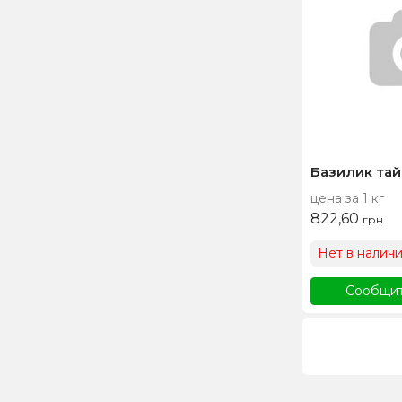
Базилик тай
цена за 1 кг
822,60
грн
Нет в налич
Сообщит