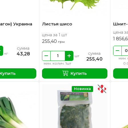
рагон) Украина
Листья шисо
Шнит-
цена за
цена за 1 шт
1 856,
255,40
грн
сумма
сумма
43,28
кг
шт
мин. 
255,40
мин. колич. 1шт
0.
Купить
Купить
Новинка