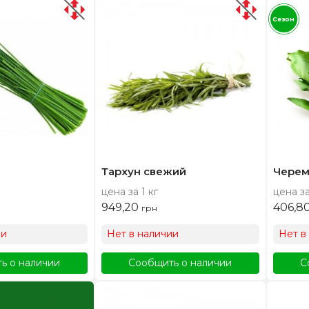
Сезон
Тархун свежий
Черем
цена за 1 кг
цена за
949,20
406,8
грн
ии
Нет в наличии
Нет в
ь о наличии
Сообщить о наличии
С