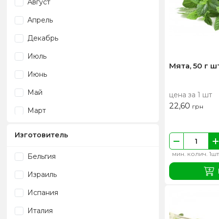
Август
Апрель
Декабрь
Июль
Мята, 50 г ш
Июнь
Май
цена за 1 шт
22,60
грн
Март
Ноябрь
Изготовитель
Октябрь
мин. колич. 1шт
Бельгия
Сентябрь
Израиль
Февраль
Испания
Италия