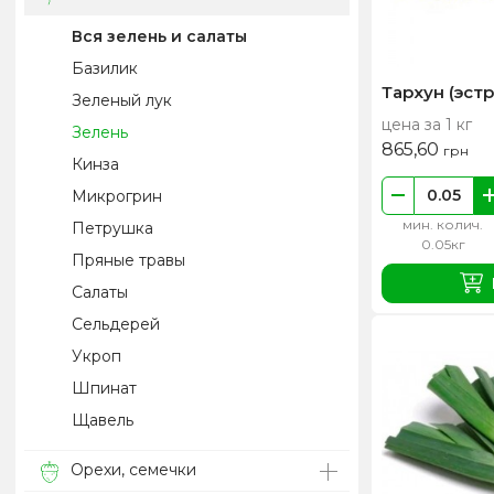
Вся зелень и салаты
Базилик
Тархун (эст
Зеленый лук
цена за 1 кг
Зелень
865,60
грн
Кинза
Микрогрин
мин. колич.
Петрушка
0.05кг
Пряные травы
Салаты
Сельдерей
Укроп
Шпинат
Щавель
Орехи, семечки