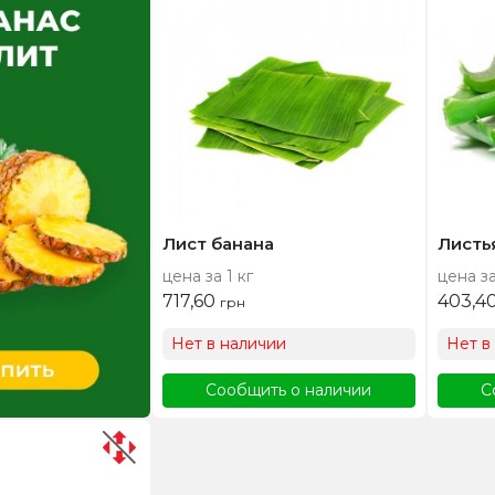
Лист банана
Листь
цена за 1 кг
цена за
717,60
403,4
грн
Нет в наличии
Нет в
Сообщить о наличии
С