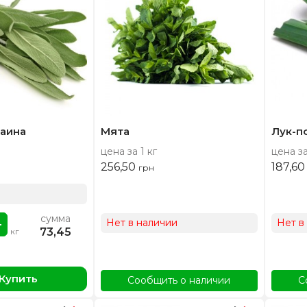
аина
Мята
Лук-п
цена за 1 кг
цена за
256,50
187,6
грн
сумма
Нет в наличии
Нет в
73,45
кг
Купить
Сообщить о наличии
С