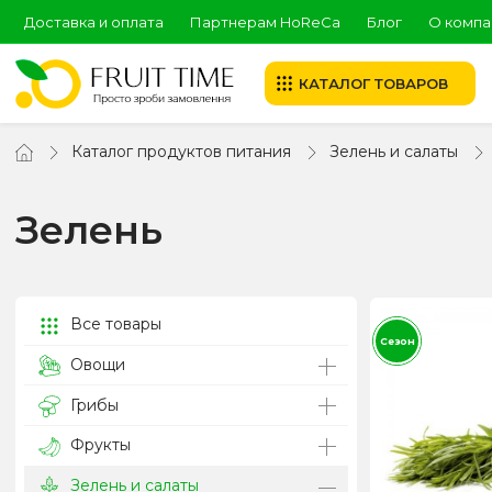
Доставка и оплата
Партнерам HoReCa
Блог
О компа
КАТАЛОГ ТОВАРОВ
Каталог продуктов питания
Зелень и салаты
Зелень
Все товары
Сезон
Овощи
Грибы
Фрукты
Зелень и салаты