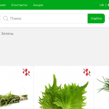
нии
Контакты
Акции
UK
∣
Найти
Зелень