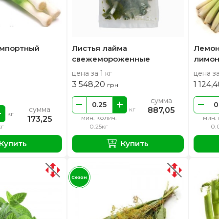
импортный
Листья лайма
Лемон
свежемороженные
лимон
цена за 1 кг
цена за
3 548,20
1 124,
грн
сумма
сумма
887,05
кг
кг
мин. колич.
мин. 
173,25
кг
0.25кг
0.
Купить
Купить
Сезон