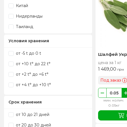
Китай
Нидерланды
Таиланд
Украина
Условия хранения
Эквадор
от -5 t до 0 t
Шалфей Укр
Южная Америка
цена за 1 кг
от +10 t° до 22 t°
1 469,00
грн
от +2 t° до +6 t°
Под заказ
i
от +4 t° до +10 t°
мин. колич.
Срок хранения
0.05кг
от 10 до 21 дней
от 20 до 30 дней