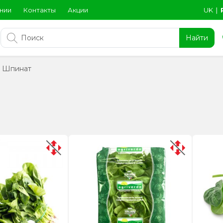
нии
Контакты
Акции
UK
∣
Найти
Шпинат