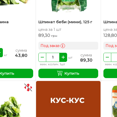
аина
Шпинат беби (мини), 125 г
Шпинат
цена за 1 шт
цена за
89,30
128,8
грн
Под заказ
Под з
i
сумма
сумма
43,80
кг
шт
89,30
мин. колич. 1шт
мин. ко
Купить
Купить