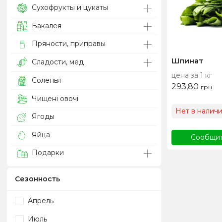
Сухофрукты и цукаты
Бакалея
Пряности, приправы
Шпинат
Сладости, мед
цена за 1 кг
Соленья
293,80
грн
Чищені овочі
Нет в налич
Ягоды
Яйца
Сообщит
Подарки
Сезонность
Апрель
Июль