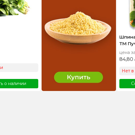
Шпинат
ТМ Пу
цена за
84,80
ии
Нет в
ь о наличии
С