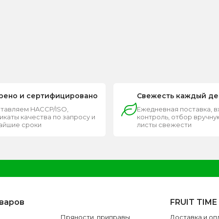
рено и сертифицировано
Свежесть каждый де
тавляем HACCP/ISO,
Ежедневная поставка, 
каты качества по запросу и
контроль, отбор вручную
чайшие сроки
листы свежести
оваров
FRUIT TIME
Пряности, приправы
Доставка и оп