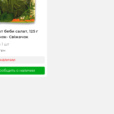
 беби салат, 125 г
чок- Свіжачок
 1 шт
грн
 наличии
ообщить о наличии