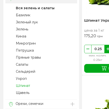
Вся зелень и салаты
Базилик
Шпинат Укр
Зеленый лук
Зелень
цена за 1 кг
175,20
Кинза
грн
Микрогрин
Петрушка
мин. колич.
Пряные травы
0.25кг
Салаты
Сельдерей
Укроп
Шпинат
Щавель
Орехи, семечки