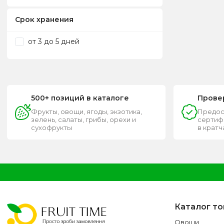
Срок хранения
от 3 до 5 дней
500+ позиций в каталоге
Прове
Фрукты, овощи, ягоды, экзотика,
Предос
зелень, салаты, грибы, орехи и
сертифи
сухофрукты
в крат
Каталог т
Овощи