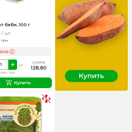
 беби, 100 г
 1 шт
0
грн
аказ
i
сумма
шт
128,80
лич. 1шт
Купить