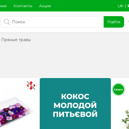
нии
Контакты
Акции
UK
∣
Найти
Пряные травы
Сезон