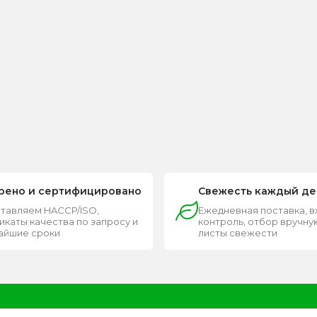
рено и сертифицировано
Свежесть каждый де
тавляем HACCP/ISO,
Ежедневная поставка, 
каты качества по запросу и
контроль, отбор вручную
чайшие сроки
листы свежести