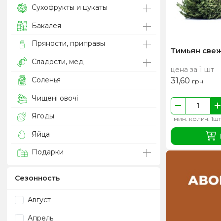
Сухофрукты и цукаты
Бакалея
Пряности, приправы
Тимьян свеж
Сладости, мед
цена за 1 шт
Соленья
31,60
грн
Чищені овочі
Ягоды
мин. колич. 1шт
Яйца
Подарки
Сезонность
Август
Апрель