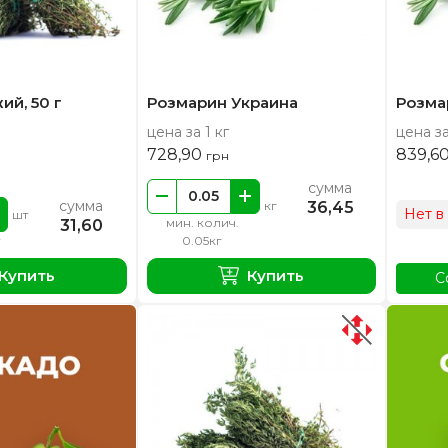
ий, 50 г
Розмарин Украина
Розма
цена за 1 кг
цена за
728,90
839,6
грн
сумма
сумма
36,45
кг
Нет в
шт
мин. колич.
31,60
0.05кг
Купить
Купить
С