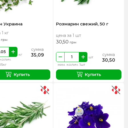
н Украина
Розмарин свежий, 50 г
 1 кг
цена за 1 шт
0
грн
30,50
грн
сумма
сумма
35,09
кг
шт
колич.
30,50
05кг
мин. колич. 1шт
Купить
Купить