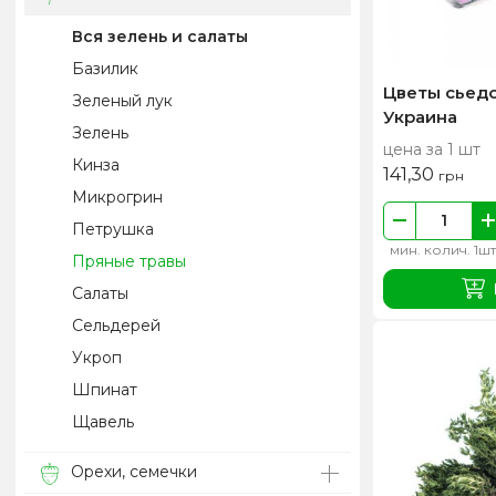
Вся зелень и салаты
Базилик
Цветы сьед
Зеленый лук
Украина
Зелень
цена за 1 шт
Кинза
141,30
грн
Микрогрин
Петрушка
мин. колич. 1шт
Пряные травы
Салаты
Сельдерей
Укроп
Шпинат
Щавель
Орехи, семечки