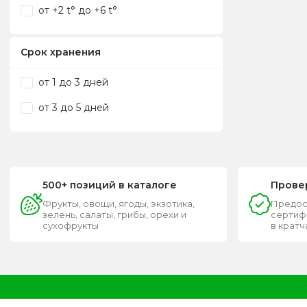
от +2 t° до +6 t°
Срок хранения
от 1 до 3 дней
от 3 до 5 дней
500+ позиций в каталоге
Прове
Фрукты, овощи, ягоды, экзотика,
Предос
зелень, салаты, грибы, орехи и
сертифи
сухофрукты
в крат