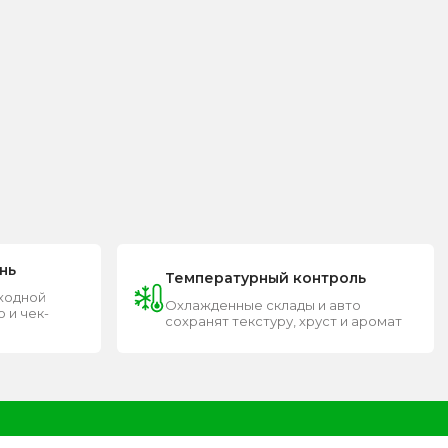
нь
Температурный контроль
входной
Охлажденные склады и авто
 и чек-
сохранят текстуру, хруст и аромат