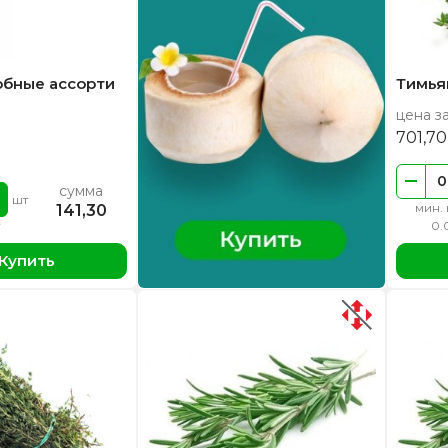
обные ассорти
Тимья
цена за
701,7
сумма
шт
мин. 
141,30
0.
Купить