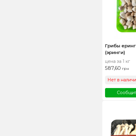
Грибы еринг
(эринги)
цена за 1 кг
587,60
грн
Нет в налич
Сообщит