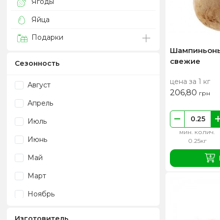
Ягоды
Яйца
Подарки
Шампиньоны
свежие
Сезонность
цена за 1 кг
Август
206,80
грн
Апрель
Июль
мин. колич.
Июнь
0.25кг
Май
Март
Ноябрь
Сентябрь
Изготовитель