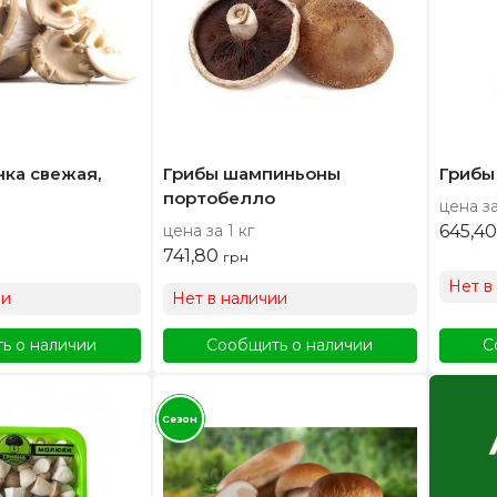
ка свежая,
Грибы шампиньоны
Грибы
портобелло
цена за
цена за 1 кг
645,4
741,80
грн
Нет в
ии
Нет в наличии
ь о наличии
Сообщить о наличии
С
Сезон