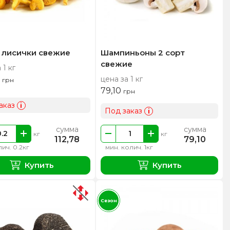
 лисички свежие
Шампиньоны 2 сорт
свежие
 1 кг
0
цена за 1 кг
грн
79,10
грн
аказ
i
Под заказ
i
сумма
сумма
кг
кг
112,78
79,10
ич. 0.2кг
мин. колич. 1кг
Купить
Купить
Сезон