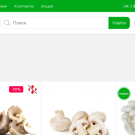
нии
Контакты
Акции
UK
∣
Найти
-10%
Сезон