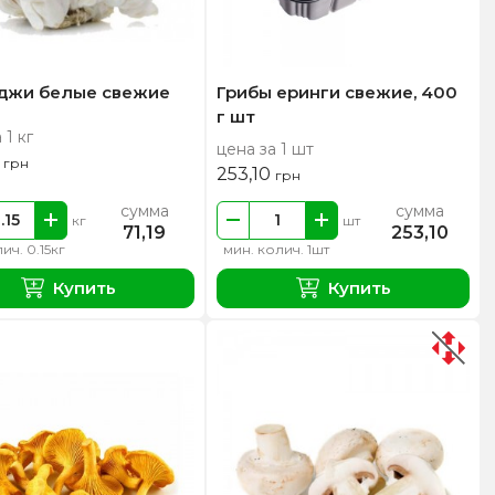
жи белые свежие
Грибы еринги свежие, 400
г шт
 1 кг
цена за 1 шт
0
грн
253,10
грн
сумма
сумма
кг
шт
71,19
253,10
ич. 0.15кг
мин. колич. 1шт
Купить
Купить