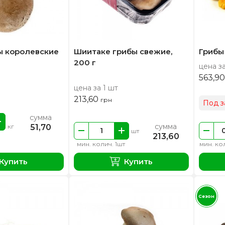
 королевские
Шиитаке грибы свежие,
Грибы
200 г
цена за
563,9
цена за 1 шт
213,60
грн
Под з
сумма
сумма
51,70
кг
шт
213,60
мин. колич. 1шт
мин. кол
Купить
Купить
Сезон