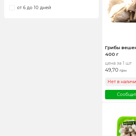
от 6 до 10 дней
Грибы вешен
400 г
цена за 1 шт
49,70
грн
Нет в налич
Сообщит