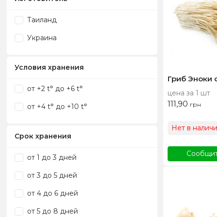
Целый год
Таиланд
Украина
Условия хранения
Гриб Эноки 
от +2 t° до +6 t°
цена за 1 шт
111,90
грн
от +4 t° до +10 t°
Нет в налич
Срок хранения
Сообщит
от 1 до 3 дней
от 3 до 5 дней
от 4 до 6 дней
от 5 до 8 дней