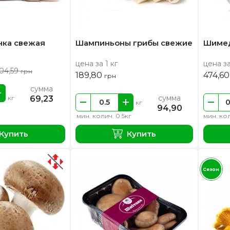
нка свежая
Шампиньоны грибы свежие
Шимед
цена за 1 кг
цена за
04,59
грн
189,80
474,6
грн
сумма
сумма
69,23
кг
кг
94,90
мин. колич. 0.5кг
мин. кол
Купить
Купить
Сезон