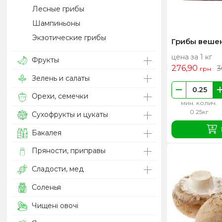
Лесные грибы
Шампиньоны
Экзотические грибы
Грибы веше
цена за 1 кг
Фрукты
276,90
3
грн
Зелень и салаты
Орехи, семечки
мин. колич.
0.25кг
Сухофрукты и цукаты
Бакалея
Пряности, приправы
Сладости, мед
Соленья
Чищені овочі