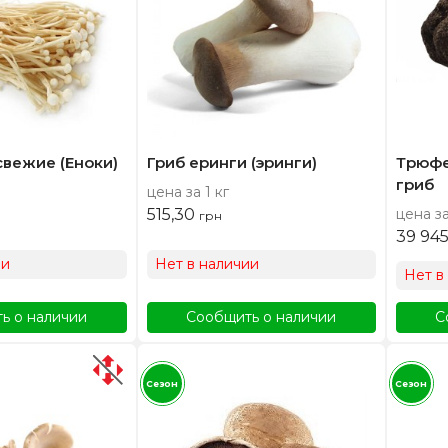
свежие (Еноки)
Гриб еринги (эринги)
Трюфе
гриб
цена за 1 кг
515,30
цена за
грн
39 94
ии
Нет в наличии
Нет в
ь о наличии
Сообщить о наличии
С
Сезон
Сезон