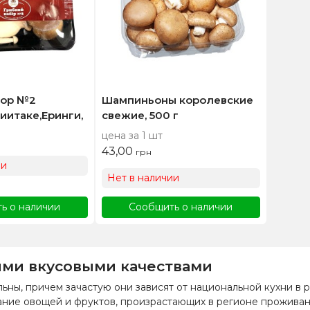
бор №2
Шампиньоны королевские
итаке,Еринги,
свежие, 500 г
цена за 1 шт
43,00
грн
ии
Нет в наличии
ь о наличии
Сообщить о наличии
ыми вкусовыми качествами
ьны, причем зачастую они зависят от национальной кухни в 
ание овощей и фруктов, произрастающих в регионе проживан